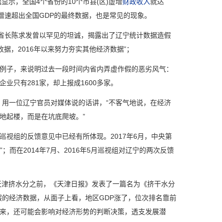
示，全国4个省份的10个市县(区)虚增
财政收入
就达
总增速超出全国GDP的最终数据，也是常见的现象。
省长陈求发曾以罕见的坦诚，揭露出了辽宁统计数据造假
据，2016年以来努力夯实其他经济数据”；
例子，来说明过去一段时间内省内弄虚作假的恶劣风气：
业只有281家，却上报成1600多家。
。用一位辽宁官员对媒体说的话讲，“不客气地说，在经济
地起楼，而是在坑底爬坡。”
组的反馈意见中已经有所体现。2017年6月，中央第
而在2014年7月、2016年5月巡视组对辽宁的两次反馈
天津挤水分之前，《天津日报》发表了一篇名为《挤干水分
假的经济数据，从面子上看，地区GDP涨了，位次排名靠前
来，还可能会影响对经济形势的判断决策，透支发展潜