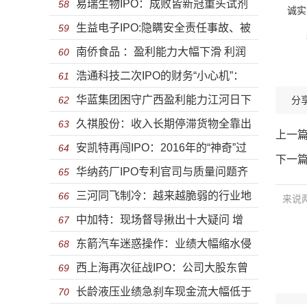
易瑞生物IPO：成败皆新冠重头试剂
下滑 关联交易复杂涉同业竞争
58
诚实
生益电子IPO:隐瞒安全责任事故、被
产品销售受限 靠政府补助供应商堪忧
59
换言
南侨食品 ：盈利能力大幅下滑 利润
人称为“黑工厂”也能上市？
60
浩通科技二次IPO的财务“小心机”：
只能随着原材料价格波动上下起舞
61
华蓝集团困守广西盈利能力江河日下
同样年份不同数据 完美避开申报期
62
分
久祺股份：收入长期停滞货物全靠出
业绩增幅与人均创收远低于同行投资价
63
上一
安凯特再闯IPO：2016年的“神奇”过
口 如何挺过当下全面收缩的外部世界
64
值偏弱
下一
华纳药厂IPO专利官司与质量问题齐
山车数据和实控人家族的蹊跷股权
65
三河同飞制冷：越来越脆弱的行业地
飞 销售费用畸高利润猛跌
66
中加特：现场督导揪出十大疑问 增
位，无可挽回的毛利率下降
67
东箭汽车迷惑操作：业绩大幅缩水侵
收不增利高层间“利益输送”纠缠不清
68
西上海再次征战IPO：公司大股东曾
害股东利益、国际市场乏力仍野心勃勃
69
长龄液压业绩急刹车现金流大幅低于
涉贪腐案 专利数据存猫腻
70
扩大产能