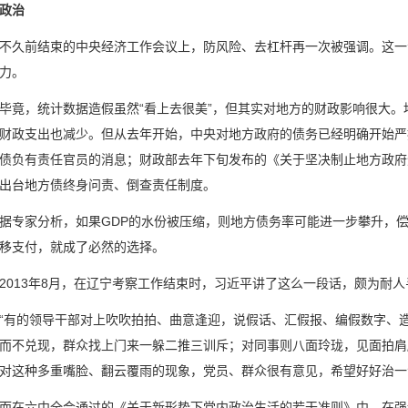
政治
前结束的中央经济工作会议上，防风险、去杠杆再一次被强调。这一会
力。
，统计数据造假虽然“看上去很美”，但其实对地方的财政影响很大。
财政支出也减少。但从去年开始，中央对地方政府的债务已经明确开始严
债负有责任官员的消息；财政部去年下旬发布的《关于坚决制止地方政府
出台地方债终身问责、倒查责任制度。
家分析，如果GDP的水份被压缩，则地方债务率可能进一步攀升，偿
移支付，就成了必然的选择。
13年8月，在辽宁考察工作结束时，习近平讲了这么一段话，颇为耐人
的领导干部对上吹吹拍拍、曲意逢迎，说假话、汇假报、编假数字、造
而不兑现，群众找上门来一躲二推三训斥；对同事则八面玲珑，见面拍肩
对这种多重嘴脸、翻云覆雨的现象，党员、群众很有意见，希望好好治一
六中全会通过的《关于新形势下党内政治生活的若干准则》中，在强调