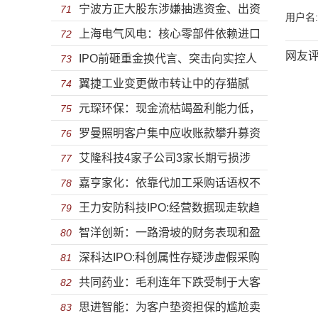
宁波方正大股东涉嫌抽逃资金、出资
净利润 隐瞒未披露信息股权高度集中隐
71
用户名:
上海电气风电：核心零部件依赖进口
不实虚假出资等“空手套白狼”暴露上市不
72
患显现
网友
IPO前砸重金换代言、突击向实控人
负债逐年攀升独立分拆上市前路几何？
73
了了之？
翼捷工业变更做市转让中的存猫腻
分红 欢乐家能不能“欢乐”IPO？
74
元琛环保：现金流枯竭盈利能力低，
未取得募投项目用地及尴尬的临时工
75
罗曼照明客户集中应收账款攀升募资
环保风口上也吹不动
76
艾隆科技4家子公司3家长期亏损涉
补血 前董事长蹊跷离职或与行贿有关
77
嘉亨家化：依靠代加工采购话语权不
行贿 实控人从护士直接到国企副总研发
78
王力安防科技IPO:经营数据现走软趋
足 应收账款居高不下大客户涉嫌传销
79
逐年下降
智洋创新：一路滑坡的财务表现和盈
势暗藏风险 高度家族化企业能行多远？
80
深科达IPO:科创属性存疑涉虚假采购
利能力，如何支撑起上市梦想？
81
共同药业：毛利连年下跌受制于大客
遭机构清仓巨额逾期账款对大客户收入
82
思进智能：为客户垫资担保的尴尬卖
户 研发不足被FDA警示盈利能力堪忧
83
下滑