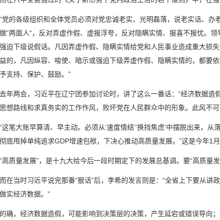
的各级组织和全体党员必须对党忠诚老实、光明磊落，说老实话、办老
做”两面人“，反对弄虚作假、虚报浮夸，反对隐瞒实情、报喜不报忧。
强迫下级说假话。凡因弄虚作假、隐瞒实情给党和人民事业造成重大损失
益的，凡因纵容、唆使、暗示或强迫下级弄虚作假、隐瞒实情的，都要依
予支持、保护、鼓励。”
两会，习近平在辽宁团参加讨论时，讲了这么一番话：“经济数据造假
思想路线和求真务实的工作作风，败坏党在人民群众中的形象。此风不可
笔大账早算清、早主动。必须从‘速度情结’‘换挡焦虑’中摆脱出来，从
彻底甩掉单纯追求GDP增速包袱，下决心推动高质量发展。”这是今年1
质量发展”，是十九大给今后一段时期定下的发展总基调。要“高质量发
当时习近平说完那番“狠话”后，李希的发言则是：“全省上下要从讲政
做实经济数据。”
，经济数据造假，可能影响到决策层的决策，产生延宕或错误导向；但