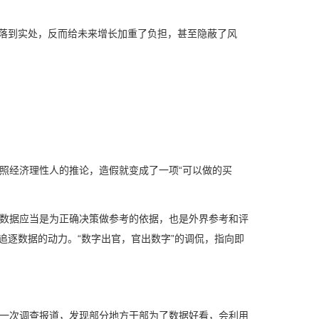
落到实处，反而给未来增长加重了负担，甚至隐蔽了风
经济理性人的推论，造假就变成了一项“可以做的买
数据应当是为正确决策做参考的依据，也是外界参考和评
追逐数据的动力。“数字出官，官出数字”的调侃，指向即
一次调查报道，发现部分地方干部为了数据好看，会利用