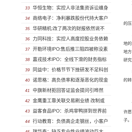
华恒生物：实控人非法集资诉讼缠身
受贿低价销售或存猫腻 业绩下滑停滞不
33
不久
商络电子：净利暴跌股份代持大客户
产品单一营收高度依赖第一大客户
34
前降价成趋势
的压
华研精机:改了两次的财报依然说不
流失算什么？ “高情商”转移一切潜在风
35
毕竟
力同科技：实控人高度控股业务依赖
清勾稽关系应收账款风险嚣张应对
36
险
地的
开勒环境IPO:售后推三阻四被称没素
宝峰电子 多家子公司未实际经营就被注
37
地方
嘉戎技术IPO：全线下滑的财务指标
质产品质量被诟病 关联方认定问题深交
38
销
研究
同益中：价格节节下挫研发不足科创
和存疑的大客户数据
39
所遭质疑
据专
诺思格：高负债率和逐渐恶化的现金
的转
属性存疑 业务发展停滞未来竞争力缺失
40
中旗新材拒回答证监会提问引哗然
流能否撑起二次冲刺IPO的野心？
41
20
金鹰重工靠关联交易刷业绩 改制或
逆势数倍扩产信披失实研发人员大量流
42
“有
益客食品IPO：杀鸡宰鸭拼到世界前
涉国资流失侵权职工股东失实信披
43
失
许愿
子。
行动教育：负债高企走钢丝，小客户
列 业绩大亏损毛利率不及行业一半
44
瑞华泰：缺乏专业性业绩波动巨大
充斥培训的生意还能做几年？
45
而在