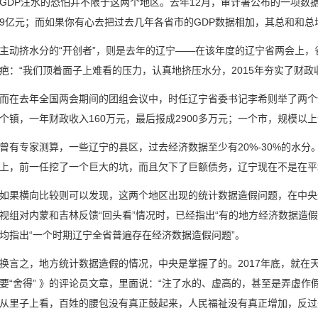
P注水的恐怕并不限于这两个地区。去年12月，审计署公布的一项数据显
.49亿元；而如果你有心去把过去几年各省市的GDP数据相加，其总和和
挤水分的“开创者”，则是去年的辽宁——在该年度的辽宁省两会上，
疤：“我们顶着面子上难看的压力，认真地挤压水分，2015年夯实了财政收
去年全国两会期间的团组会议中，时任辽宁省委书记李希则举了两个
个镇，一年财政收入160万元，最后报成2900多万元；一个市，规模以上企
专家测算，一些辽宁的县区，过去经济数据至少有20%-30%的水分
上，前一任挖了一个巨大的坑，而且欠下了巨额债务，辽宁现在不是在平
横向比较则可以发现，这两个地区出现的统计数据造假问题，在中央巡视
视组对内蒙和吉林反馈“回头看”情况时，已经指出“有的地方经济数据造假”；
均指出“一个时期辽宁全省普遍存在经济数据造假问题”。
之，地方统计数据造假的情况，中央是掌握了的。2017年底，就在
要“舍得” 》的评论员文章，里面说：“注了水的、虚高的，甚至是弄虚作
从里子上看，百姓的腰包没有真正鼓起来，人民福祉没有真正增加，反过