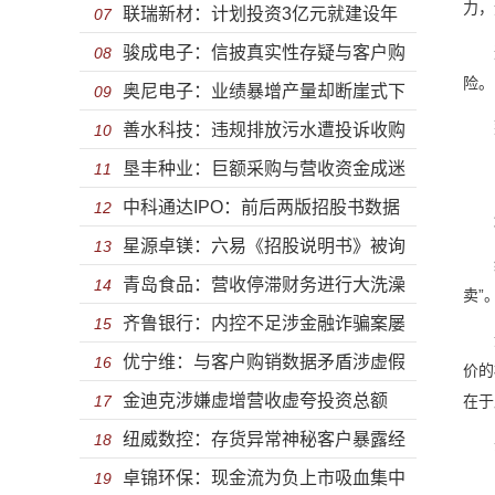
力，
联瑞新材：计划投资3亿元就建设年
10.18% 海上风电风机大型化成为未来趋
07
骏成电子：信披真实性存疑与客户购
这段
产15000 吨高端芯片封装用球形粉体
08
势
险。
奥尼电子：业绩暴增产量却断崖式下
销存千万之差 诸多财务数据异常经营拟
09
那么
善水科技：违规排放污水遭投诉收购
滑 冷酷对待员工令人寒心弄虚作假被行
10
造假
垦丰种业：巨额采购与营收资金成迷
企业长期资不抵债 避而不答深交所质问
11
政处罚
中科通达IPO：前后两版招股书数据
拟财务造假 盈利能力大幅下滑股东违规
12
毛利率问题
星源卓镁：六易《招股说明书》被询
不一与不寻常的“可恢复”对赌协议
13
减持被监管
统计
青岛食品：营收停滞财务进行大洗澡
问六次 借巨额外汇未还涉跨境洗钱或涉
14
卖”
齐鲁银行：内控不足涉金融诈骗案屡
采购造假明显刚申报就被监管信披或失
15
扰乱外汇市场
造假
优宁维：与客户购销数据矛盾涉虚假
次违规遭处罚 盈利能力缩水踩雷债劵违
16
实
价的
金迪克涉嫌虚增营收虚夸投资总额
销售 缺乏契约精神携可恢复对赌协议闯
17
在于
约
纽威数控：存货异常神秘客户暴露经
产品单一市场占有率下滑债务压顶却急
18
关
动
卓锦环保：现金流为负上市吸血集中
营异常 关联交易疑虚假披露虚增巨额营
19
于分红
比如