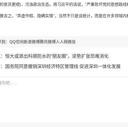
的官员更顺)，污浊政治生态。用习近平的话说，“严重败坏党的思想路线
之，“弄虚作假、隐瞒实情”，当然不只是谈统计，而是在许多领域内
享到：
QQ空间
新浪微博
腾讯微博
人人网
微信
篇：
恒大或退出科顺防水的“朋友圈”，逆势扩张恐难消化
篇：
国务院同意撤销深圳经济特区管理线 促进深圳一体化发展