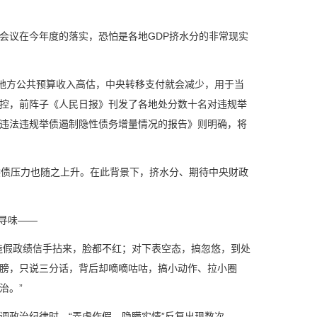
议在今年度的落实，恐怕是各地GDP挤水分的非常现实
地方公共预算收入高估，中央转移支付就会减少，用于当
控，前阵子《人民日报》刊发了各地处分数十名对违规举
违法违规举债遏制隐性债务增量情况的报告》则明确，将
债压力也随之上升。在此背景下，挤水分、期待中央财政
寻味——
假政绩信手拈来，脸都不红；对下表空态，搞忽悠，到处
膀，只说三分话，背后却嘀嘀咕咕，搞小动作、拉小圈
治。”
政治纪律时，“弄虚作假、隐瞒实情”反复出现数次——