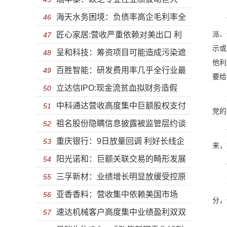
海天水务困境：负债率高企毛利率全
没有实控人与控股股东以后到底谁说了
46
“党
派、
匠心家居:营收严重依赖对美出口 利
面下降 子公司一地鸡毛偿债能力远低于
47
算？
示或
呈和科技：筹资项目可能造成污染遮
润倚重税收优惠贸易摩擦加剧应收风险
48
同行
他利
百胜智能：研发费用率几乎全行业最
遮掩掩 第一大供应商为“一个人”的公司
49
要给
立达信IPO:现金流贫血拟财务造假
低 IPO上市只为圈钱？
50
去年
中科通达营收高度集中巨额股权支付
信披失真打脸多次违规违法
51
党的
祖名股份隐瞒信息披露被监管层约谈
存疑 应账账款飙升毛利率大幅下滑负债
52
“这
重庆银行：9日放量回调 利好长线企
行贿、关联交易全被翻出来了令人嘘叹
53
率畸高
来，
阳光诺和：巨额关联交易的畸形发展
稳
54
“高
三孚新材：业绩增长明显放缓受控原
负债率远高于同行盈利能力出现波动
55
而在
亚香香料：营收集中依赖美国市场
材料议价能力弱 现金流承压募资高比例
56
分，
速达机械客户高度集中业绩盈利双双
毛利断崖式下滑危机时刻高悬
57
补血
的确