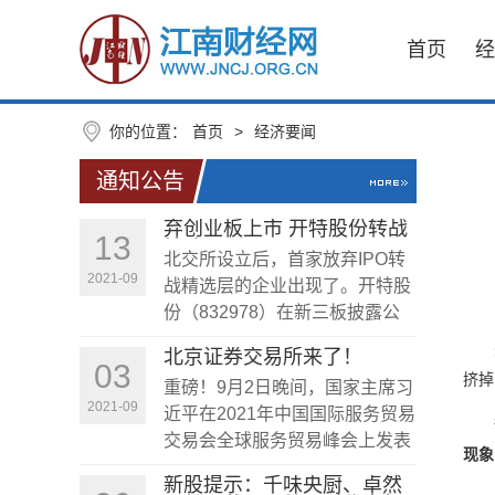
首页
经
你的位置：
首页
>
经济要闻
通知公告
弃创业板上市 开特股份转战
13
精选层
北交所设立后，首家放弃IPO转
2021-09
战精选层的企业出现了。开特股
份（832978）在新三板披露公
告称，根据自身发展战略需要进
先是
北京证券交易所来了！
行综合考量，公司拟将在创业板
03
挤掉
重磅！9月2日晚间，国家主席习
上市计划变更为在精选层挂牌。
2021-09
近平在2021年中国国际服务贸易
很有
交易会全球服务贸易峰会上发表
现象
视频致辞。
新股提示：千味央厨、卓然