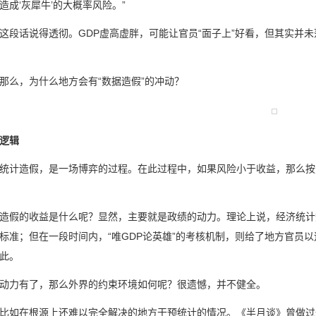
造成‘灰犀牛’的大概率风险。”
话说得透彻。GDP虚高虚胖，可能让官员“面子上”好看，但其实并未
，为什么地方会有“数据造假”的冲动？
逻辑
造假，是一场博弈的过程。在此过程中，如果风险小于收益，那么按照
。
的收益是什么呢？显然，主要就是政绩的动力。理论上说，经济统计
标准；但在一段时间内，“唯GDP论英雄”的考核机制，则给了地方官员以
此。
力有了，那么外界的约束环境如何呢？很遗憾，并不健全。
在根源上还难以完全解决的地方干预统计的情况。《半月谈》曾做过