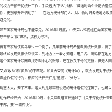
的权力干预干扰统计工作，手段包括“下达”指标、“威逼利诱企业配合造
你，更别想升迁调动了”——在地方统计部门人、财、物均归各级地方政
避免的。
国家统计局也不能幸免。2016年1月底，中央第八巡视组在向国家统
导干部以“数”谋私，搞权力寻租。
专家给侠客岛举过一个例子，几年前统计局希望改善统计数据，搞了
最终却发现数据依然很差，到地方上一看才知道，用户名、密码都在地方
这个国家统计联网直报呼叫中心的账号，还在孜孜不倦的更新，但无人回
“收益”和“风险”的不匹配。如果去查阅《统计法》，就会发现对于统计
弄虚作假的行为，相应的法律责任是“通报”、“处分”。
惑太大，笼子不牢。这大约是最容易说通的统计造假的逻辑了。也可以
已经开始：2016年10月，中央深改组审议通过了《关于深化统计管
干部，要“一票否决”。