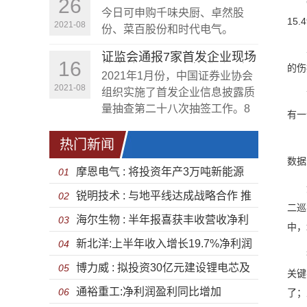
26
GD
股份、菜百股份、时代电气
今日可申购千味央厨、卓然股
今日申购
15
2021-08
份、菜百股份和时代电气。
主动
证监会通报7家首发企业现场
16
检查情况 下一步将推动现场
的伤
2021年1月份，中国证券业协会
检查常态化规范化
2021-08
组织实施了首发企业信息披露质
而在
量抽查第二十八次抽签工作。8
有一
月13日，证监会表示，目前已完
成该批次首发企业现场检查工
曾有
热门新闻
作，此次检查对象共包括7家首
数据
摩恩电气 : 将投资年产3万吨新能源
01
发申请企业，其中主板1家，科
如果
创板3家，创业板3家。
锐明技术 : 与地平线达成战略合作 推
汽车电机专用扁型电磁线项目
02
二巡
海尔生物 : 半年报喜获丰收营收净利
动在商用车智能化领域
03
中，
新北洋:上半年收入增长19.7%净利润
双双高增长
04
换言
博力威 : 拟投资30亿元建设锂电芯及
0.51 亿元 利润与营收未同步增长
05
关键
通裕重工:净利润盈利同比增加
储能电池研发生产总部项目
06
了；