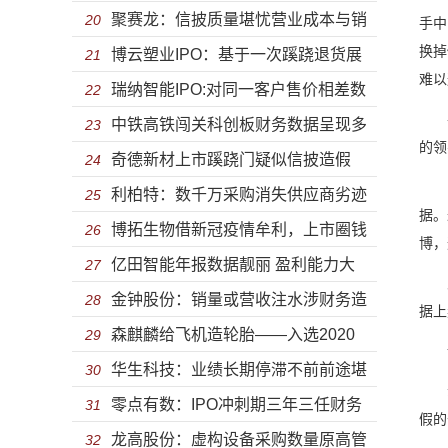
聚赛龙：信披质量堪忧营业成本与销
设立分公司避税 盈利能力下滑核心竞争
20
收为上市
手中
换掉
博云塑业IPO：基于一次蹊跷退货展
量造假明显 库存虚构涉同业竞争研发远
21
力差强人意
难以
瑞纳智能IPO:对同一客户售价相差数
开的3个上市雷区
22
低于同行
甚至
中铁高铁闯关科创板财务数据呈现多
倍 采购数据信披造假明显销量前后矛盾
23
的领
奇德新材上市蹊跷门疑似信披造假
种版本 购销金额动辄差异上亿还有可信
24
曾有
利柏特：数千万采购消失供应商劣迹
企业管理失控厂房或为违建
25
度吗？
据。
博拓生物借新冠疫情牟利，上市圈钱
斑斑 内控缺失法律意识淡漠陷借贷纠纷
26
博，
亿田智能年报数据靓丽 盈利能力大
扩大生产业绩可持续存疑
27
又如
金钟股份：销量或营收注水涉财务造
幅提升获券商评级买入
28
据上
森麒麟给飞机造轮胎——入选2020
假 盈利能力下滑扩产数量存疑或难消化
29
诱
华生科技：业绩长期停滞不前前途堪
山东十大科技成果
30
动作
零点有数：IPO冲刺期三年三任财务
忧、主营产品价格大跌扩产预期收益难
31
假的
龙高股份：虚构设备采购数量原高管
总监 实控人关联多达200余家公司
32
实现