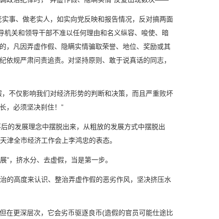
实事、做老实人，如实向党反映和报告情况，反对搞两面
领导机关和领导干部不准以任何理由和名义纵容、唆使、暗
的，凡因弄虚作假、隐瞒实情骗取荣誉、地位、奖励或其
纪依规严肃问责追责。对坚持原则、敢于说真话的同志，
，不仅影响我们对经济形势的判断和决策，而且严重败坏
长，必须坚决刹住！”
落后的发展理念中摆脱出来，从粗放的发展方式中摆脱出
月天津全市经济工作会上李鸿忠的表态。
展”，挤水分、去虚假，当是第一步。
治的高度来认识、整治弄虚作假的恶劣作风，坚决挤压水
在更深层次，它会劣币驱逐良币(造假的官员可能仕途比