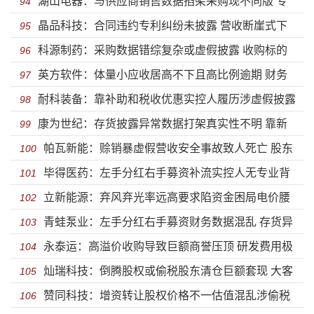
湖山电器：与供应商销售数据掐架采购现不同版 专
据双版本股权倒腾或存利益输送
94
晶品科技：合同违约专利纠纷未披露 营收断崖式下
利侵权造假被停标3年客户集体注销存蹊跷
95
科源制药：采购数据错综复杂或虚假披露 收购标的
滑财务数据遭调节采购被质疑虚构
96
英方软件：体量小应收居高不下且高比例逾期 财务
巨额亏损实控制人疯狂套现股份被质押
97
耐科装备：靠补助和税收优惠实控人履历涉虚假披露
数据真假难辨
98
康为世纪：存货披露异常数据打架真实性不明 靠新
赊销增肥业绩营收或虚构
99
帕瓦新能：赊销暴虚假营收安全事故致人死亡 股东
冠发家警惕业绩变脸不差钱募巨资补流
100
毕得医药：左手分红右手募资补流实控人无专业背
巨额套现信披不实产能利用不足却数倍扩产
101
立新能源：弃风弃光率远高要求陷资金困局电价腰
景履历虚假披露 对赌失败机构获低价增资
102
青蛙泵业：左手分红右手募资财务数据混乱 存货异
斩 国资背景屡次违法且涉虚假采购
103
永泰运：高溢价收购导致巨额商誉压顶 研发费用极
常涉虚构巨额股份支付问题待解
104
灿瑞科技：倒腾股权或偷税股东清仓巨额套现 大客
度吝啬却募巨资搞研发涉虚假采购
105
赞同科技：增资转让股权价格不一估值混乱涉偷税
户入股增肥业绩并涉虚假采购
106