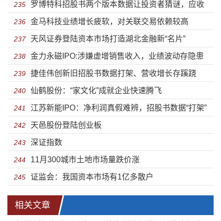
罗博特科招股书两个版本数据让投资者猜谜，应收
淘汰风险
235
金马科技业绩增长疲软，对关联交易依赖较高
账款飙升至2.5亿
236
天风证券登陆资本市场打造湖北金融新“名片”
237
金力永磁IPO:涉嫌虚增销售收入，业绩波动存隐患
238
捷佳伟创新旧招股书数据打架、营收增长存蹊跷
239
仙鹤股份：“家文化”成就企业快速腾飞
240
江苏新能IPO：净利润真假难辨，招股书数据“打架”
241
天邑股份登陆创业板
严重
242
深证指数
243
11月300城市土地市场量跌价涨
244
证监会：我国资本市场有1亿多散户
245
相关文章