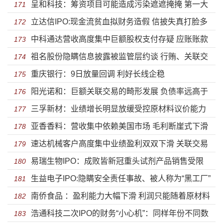
呈和科技：筹资项目可能造成污染遮遮掩掩 第一大
贸易摩擦加剧应收风险
171
立达信IPO:现金流贫血拟财务造假 信披失真打脸多
供应商为“一个人”的公司
172
中科通达营收高度集中巨额股权支付存疑 应账账款
次违规违法
173
祖名股份隐瞒信息披露被监管层约谈 行贿、关联交
飙升毛利率大幅下滑负债率畸高
174
重庆银行：9日放量回调 利好长线企稳
易全被翻出来了令人嘘叹
175
阳光诺和：巨额关联交易的畸形发展 负债率远高于
176
三孚新材：业绩增长明显放缓受控原材料议价能力
同行盈利能力出现波动
177
亚香香料：营收集中依赖美国市场 毛利断崖式下滑
弱 现金流承压募资高比例补血
178
速达机械客户高度集中业绩盈利双双下滑 关联交易
危机时刻高悬
179
易瑞生物IPO：成败皆新冠重头试剂产品销售受限
复杂涉同业竞争
180
生益电子IPO:隐瞒安全责任事故、被人称为“黑工厂”
靠政府补助供应商堪忧
181
南侨食品 ：盈利能力大幅下滑 利润只能随着原材料
也能上市？
182
浩通科技二次IPO的财务“小心机”：同样年份不同数
价格波动上下起舞
183