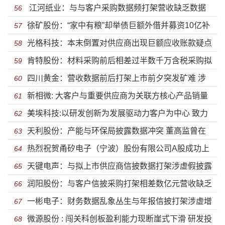
江河纸业：与与客户采购数据频打架营收缺乏数据
产损失惨重 债务压顶客户入股隐瞒披露价格并已经大幅
56
徐矿股份：“家中有粮”却举债巨额外借并募资10亿补
支撑 高价收购赔本买卖或存猫腻违规融资利用贫困户贷
57
减持
光格科技：本末倒置对供应商出现巨额应收账款疑点
流 财务数据相差数亿元矿难之下冲关能否顺利？
58
款入股
肯特股份：材料采购前后相差过半数千万含税采购拟
重重 现金流与采购金额不匹配涉虚假采购
59
四川黄金：营收数据前后打架上市前夕突发矿难 涉
虚构 披露文件材料现双数据可靠性存疑
60
新相微: 大客户与重要供应商为关联方核心产品销量
黑人员入股涉国有资产流失被追缴高管履历造假
61
美埃科技:以研发创新为发展驱动力客户为中心 致力
大幅下滑 股东低价清仓价格天地有别有钱炒股分红却募
62
天利股份：产能与环保局披露数据冲突 董高监曾在
致力成为空气净化产业领军企业
63
巨资补流
热烈祝贺甬矽电子（宁波）股份有限公司A股成功上
客户任职涉虚增营收举债之下控股股东占用资金
64
天键电声：与拟上市供应商信披数据打架涉虚假披露
市
65
润阳股份：与客户信披采购打架相差数亿元营收缺乏
弄虚作假只字不提靠补助及人民币贬值支撑或无法再续
66
一彬电子：财务数据乱象丛生与年报信披打架涉虚增
财务数据支撑 投资金额与环评披露相差数亿股东低价套
67
业绩佳话
微源股份 : 闯关科创板盈利能力现断崖式下滑 研发投
营收及虚假采购 质量存瑕疵被客户起诉偷税被罚
68
现补缴注册资本