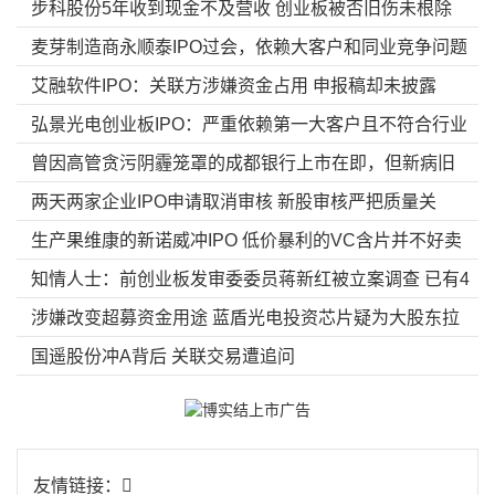
步科股份5年收到现金不及营收 创业板被否旧伤未根除
麦芽制造商永顺泰IPO过会，依赖大客户和同业竞争问题
艾融软件IPO：关联方涉嫌资金占用 申报稿却未披露
待解
弘景光电创业板IPO：严重依赖第一大客户且不符合行业
曾因高管贪污阴霾笼罩的成都银行上市在即，但新病旧
经营特性，毛利率异常有悖于基本商业逻辑，资产超常
两天两家企业IPO申请取消审核 新股审核严把质量关
疾仍需待解
规增长指向粉饰报表疑云！
生产果维康的新诺威冲IPO 低价暴利的VC含片并不好卖
知情人士：前创业板发审委委员蒋新红被立案调查 已有4
涉嫌改变超募资金用途 蓝盾光电投资芯片疑为大股东拉
人被查
国遥股份冲A背后 关联交易遭追问
高套现铺路
友情链接：