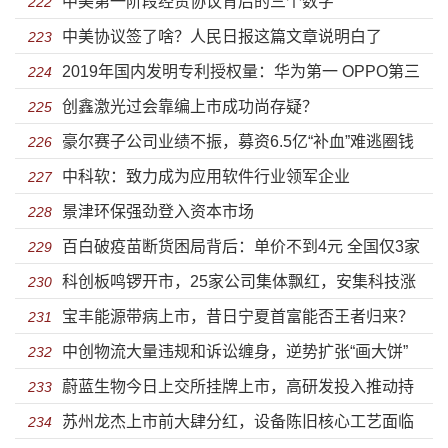
中美第一阶段经贸协议背后的三个数字
资税救市
222
中美协议签了啥？人民日报这篇文章说明白了
223
2019年国内发明专利授权量：华为第一 OPPO第三
224
创鑫激光过会靠编上市成功尚存疑？
225
豪尔赛子公司业绩不振，募资6.5亿“补血”难逃圈钱
226
中科软：致力成为应用软件行业领军企业
之嫌
227
景津环保强劲登入资本市场
228
百白破疫苗断货困局背后：单价不到4元 全国仅3家
229
科创板鸣锣开市，25家公司集体飘红，安集科技涨
公司在产
230
宝丰能源带病上市，昔日宁夏首富能否王者归来？
幅高达287.85%
231
中创物流大量违规和诉讼缠身，逆势扩张“画大饼”
232
蔚蓝生物今日上交所挂牌上市，高研发投入推动持
233
苏州龙杰上市前大肆分红，设备陈旧核心工艺面临
续成长
234