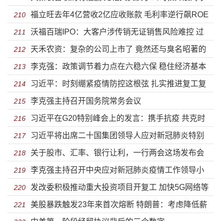
福立旺去年4亿营收2亿应收账款 毛利率逆行飙ROE
淡化设备业务
210
沃福百瑞IPO：大客户涉传销无证销售风险难控 过
狂降
211
天禾农资：复杂的公司上市了 竟然还与臭名昭著的
度依赖出口疫情当口存隐患
212
李克强：政策调节着力点在六稳六保 稳住经济基本
康美药业造假有关联
213
习近平：时刻绷紧疫情防控这根弦 扎实推进复工复
盘
214
李克强主持召开国务院常务会议
产复学
215
习近平在G20特别峰会上的发言：携手抗疫 共克时
216
习近平将出席二十国集团领导人应对新冠肺炎特别
艰
217
关于股市、汇率、银行让利，一行两会这场发布会
峰会
218
李克强主持召开中央应对新冠肺炎疫情工作领导小
信息量巨大
219
发改委积极推动重大投资项目开复工 加快5G网络等
组会议 部署调整优化防控措施 进一步精准防范疫情跨境
220
美股暴跌触发23年来首次熔断 特朗普：考虑降低薪
新基建建设进度
221
输入输出等