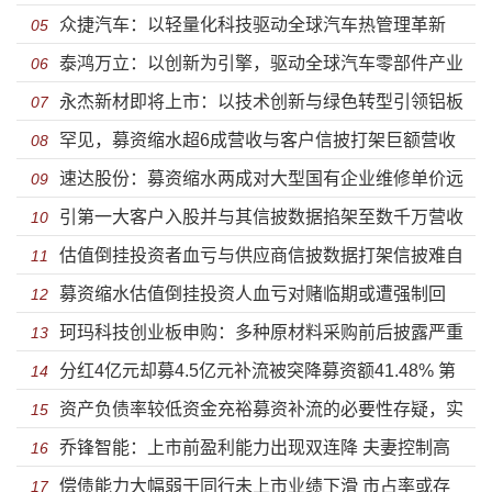
‌众捷汽车：以轻量化科技驱动全球汽车热管理革新
05
‌泰鸿万立：以创新为引擎，驱动全球汽车零部件产业
06
永杰新材即将上市：以技术创新与绿色转型引领铝板
未来
07
罕见，募资缩水超6成营收与客户信披打架巨额营收
带箔行业高质量发展
08
速达股份：募资缩水两成对大型国有企业维修单价远
无数据支撑，毛利率断崖式下滑手握巨额现金却募资补
09
引第一大客户入股并与其信披数据掐架至数千万营收
高于其他客户 最大募投项目环评曾被不予许可贷款余额
10
流采购披露不实——益诺思科创板上市
估值倒挂投资者血亏与供应商信披数据打架信披难自
或可能造假，实控人及大股东套现1.89亿元，刚扭亏就
11
与借款不符
募资缩水估值倒挂投资人血亏对赌临期或遭强制回
言其说 应收账款飙升货币资金储备陡降大举举债度日
12
分红1.08亿元超募资补流金额
珂玛科技创业板申购：多种原材料采购前后披露严重
购，授权大客户专利成竞争对手信披出现严重不实，手
13
——国科天成创业板申购
分红4亿元却募4.5亿元补流被突降募资额41.48% 第
不实涉信披违规 股份锁定期形同虚设高管提前违规减持
14
握巨资且分红仍募资补流背后目的不纯——思看科技闯
资产负债率较低资金充裕募资补流的必要性存疑，实
一大供应商社保为“0”且信披数据打架，诱导消费者被罚
15
巨额套现
关科创板
乔锋智能：上市前盈利能力出现双连降 夫妻控制高
控人控股超90%赊销挽留客户实现业绩增长——科力装
16
营收数据披露不一致
偿债能力大幅弱于同行未上市业绩下滑 市占率或存
达超90%警惕上市后减持
17
备创业板上市