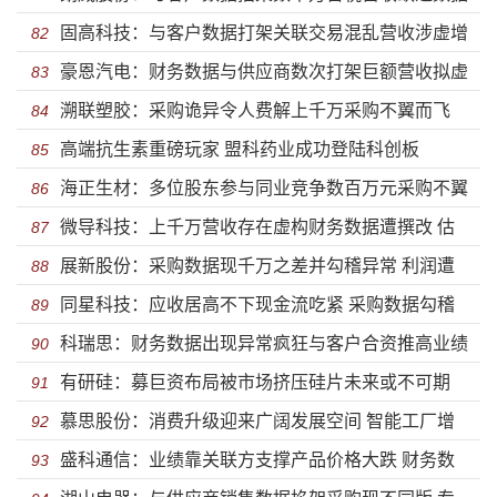
固高科技：与客户数据打架关联交易混乱营收涉虚增
支撑 实控人履历造假引效子公司遭蹊跷注销
82
豪恩汽电：财务数据与供应商数次打架巨额营收拟虚
子公司大面积亏损依赖补助存货拟虚构
83
溯联塑胶：采购诡异令人费解上千万采购不翼而飞
增 霸王条款坑供应商遭起诉产品质量问题遭巨额索赔
84
高端抗生素重磅玩家 盟科药业成功登陆科创板
巨额含税营收拟虚增借巨款好友受让股份拟代持
85
海正生材：多位股东参与同业竞争数百万元采购不翼
86
微导科技：上千万营收存在虚构财务数据遭撰改 估
而飞 科创属性备受质疑盈利能力急速下滑
87
展新股份：采购数据现千万之差并勾稽异常 利润遭
值大幅缩水机构血亏竞争能力力下降
88
同星科技：应收居高不下现金流吃紧 采购数据勾稽
多次调节未上市盈利能力遭滑铁卢信披滑稽
89
科瑞思：财务数据出现异常疯狂与客户合资推高业绩
异常履历造假大量用工被外包存蹊跷
90
有研硅：募巨资布局被市场挤压硅片未来或不可期
实际控制人履历造假违法用工高新资质存疑
91
慕思股份：消费升级迎来广阔发展空间 智能工厂增
政府补助攀升盈利能力出现大幅下滑
92
盛科通信：业绩靠关联方支撑产品价格大跌 财务数
强竞争力满足客户多元化需求
93