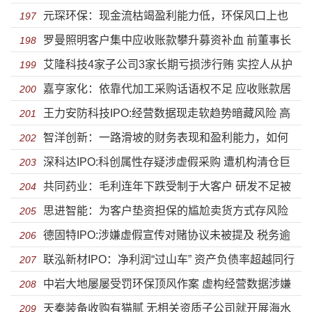
元琛环保：现金流枯竭盈利能力低，环保风口上也
用地及尴尬的临时工
197
罗曼照明客户集中应收账款攀升募资补血 前董事长
吹不动
198
艾隆科技4家子公司3家长期亏损涉行贿 实控人从护
蹊跷离职或与行贿有关
199
嘉亨家化：依靠代加工采购话语权不足 应收账款居
士直接到国企副总研发逐年下降
200
王力安防科技IPO:经营数据现走软趋势暗藏风险 高
高不下大客户涉嫌传销
201
智洋创新：一路滑坡的财务表现和盈利能力，如何
度家族化企业能行多远？
202
深科达IPO:科创属性存疑涉虚假采购 遭机构清仓巨
支撑起上市梦想？
203
共同药业：毛利连年下跌受制于大客户 研发不足被
额逾期账款对大客户收入下滑
204
思进智能：为客户垫资担保的尴尬卖货方式存风险
FDA警示盈利能力堪忧
205
德固特IPO:涉嫌虚假宣传对赌协议未被提及 税务逾
第一大外协商资不抵债
206
联泓新材IPO：净利润“过山车” 资产负债率超越同行
期遭员工起诉被列执行人
207
中岩大地屡屡受罚环保顶风作案 虚构经营数据涉嫌
近30%
208
天秦装备收购有猫腻 无相关资质子公司就开展海水
利益输送
209