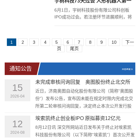
宇树科技73天过会 人形机器人第一
套标准申请上市的未盈利企业
股将至
6月1日，宇树科技股份有限公司科创板
IPO成功过会。若注册环节进展顺利，将
率先登陆A股市场，成为人形机器人第一
股。
1
2
3
4
5
6
7
8
9
10
下一
页
尾页
通知公告
未完成审核问询回复 奥图股份终止北交所
15
IPO
近日，济南奥图自动化股份有限公司（简称“奥图股
2026-04
份”）发布公告，宣布因未能在规定时限内完成北交
所第二轮审核问询回复，决定终止本次公开发行股
票并在北交所上市的事项，主动撤回全部申请材
埃索凯终止创业板IPO 原拟募资12亿元
料。
12
8月12日讯 深交所网站近日发布关于终止对埃索凯
2024-08
科技股份有限公司（以下简称“埃索凯”）首次公开发