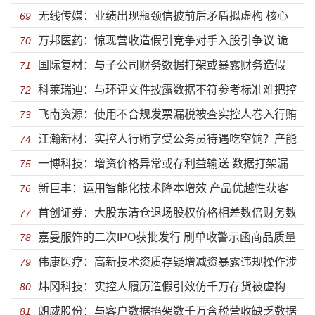
无线传媒：业绩出现瓶颈信披前后矛盾拟虚构 核心
入错综复杂真假难辨且低于同行
69
万邦医药：惊现营收造假引竞争对手入股引争议 诡
业务收入前后不一致营收被质疑手握重金上市圈钱味十
70
国际复材：与子公司财务数据打架或暴露财务造假
异减资9成与环评投资金额打架圈钱味道十足
71
足
科莱瑞迪：与环评文件披露数据不符参考标准难把控
违反八项规定精神被整改多次违规被处罚同业竞争涉虚
72
飞南资源：使用不合规发票漏税被查实控人卷入行贿
前员工为经销商大客户为子公司信披不实两大护法或为
73
假陈述
江瀚新材：实控人行贿享受公务员待遇吃空饷？产能
案 与客户供应商购销数据同时打架募投项目投入披露前
74
上市开路
一博科技：增资价格异常或存利益输送 数据打架漏
利用持续下滑却募巨资扩产并分红13亿元
75
后不一
新巨丰：运用智能化技术降本增效 产品优越性获客
洞百出巨额资金躺赚上市目的存疑
76
首创证券：大股东清仓退场股权价格相差数倍财务数
户认可市场占有率将持续稳健上升
77
嘉曼服饰的二次IPO获批发行 刷单收警示函商品质量
据掐架 屡次违规内控堪忧踩红线考验承诺与法规等同问
78
伟康医疗：高新技术资质存疑增减资暴露违规操作涉
屡上黑榜
79
题？
炜冈科技：实控人履历造假引效仿千万存货被虚构
违法 产品质量频发明星机构纷纷清仓退场不差钱却募资
80
朗威股份：与客户数据掐架数千万含税营收缺乏数据
营收遭多次更改财务勾稽异常诡异情况层出不穷
81
扩产