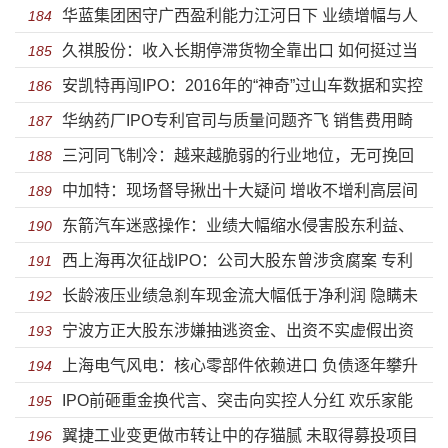
华蓝集团困守广西盈利能力江河日下 业绩增幅与人
据 完美避开申报期
184
久祺股份：收入长期停滞货物全靠出口 如何挺过当
均创收远低于同行投资价值偏弱
185
安凯特再闯IPO：2016年的“神奇”过山车数据和实控
下全面收缩的外部世界
186
华纳药厂IPO专利官司与质量问题齐飞 销售费用畸
人家族的蹊跷股权
187
三河同飞制冷：越来越脆弱的行业地位，无可挽回
高利润猛跌
188
中加特：现场督导揪出十大疑问 增收不增利高层间
的毛利率下降
189
东箭汽车迷惑操作：业绩大幅缩水侵害股东利益、
“利益输送”纠缠不清
190
西上海再次征战IPO：公司大股东曾涉贪腐案 专利
国际市场乏力仍野心勃勃扩大产能
191
长龄液压业绩急刹车现金流大幅低于净利润 隐瞒未
数据存猫腻
192
宁波方正大股东涉嫌抽逃资金、出资不实虚假出资
披露信息股权高度集中隐患显现
193
上海电气风电：核心零部件依赖进口 负债逐年攀升
等“空手套白狼”暴露上市不了了之？
194
IPO前砸重金换代言、突击向实控人分红 欢乐家能
独立分拆上市前路几何？
195
翼捷工业变更做市转让中的存猫腻 未取得募投项目
不能“欢乐”IPO？
196