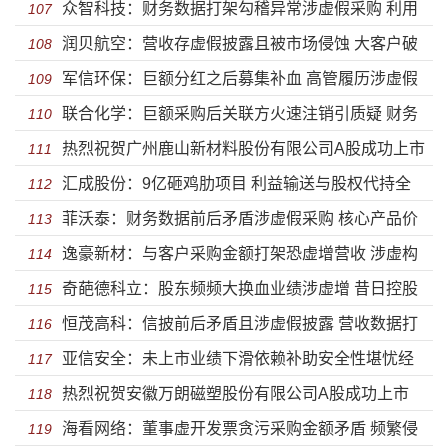
众智科技：财务数据打架勾稽异常涉虚假采购 利用
财务大洗澡涉虚增营收员工开赌场
107
润贝航空：营收存虚假披露且被市场侵蚀 大客户破
个人卡大额收支并虚构库存
108
军信环保：巨额分红之后募集补血 高管履历涉虚假
产净利润异常或虚构成本材料依赖美国供应商
109
联合化学：巨额采购后关联方火速注销引质疑 财务
披露财务出现巨额之差能否解释？
110
热烈祝贺广州鹿山新材料股份有限公司A股成功上市
数据勾稽异常巨额资金无数据支撑
111
汇成股份：9亿砸鸡肋项目 利益输送与股权代持全
112
菲沃泰：财务数据前后矛盾涉虚假采购 核心产品价
备大客户身份玄妙
113
逸豪新材：与客户采购金额打架恐虚增营收 涉虚构
格大幅下滑溢价收购多处信披不实
114
奇葩德科立：股东频频大换血业绩涉虚增 昔日控股
成本倒腾资金研发人员或滥竽充数
115
恒茂高科：信披前后矛盾且涉虚假披露 营收数据打
股东成救命草关联方涉助推业绩
116
亚信安全：未上市业绩下滑依赖补助安全性堪忧经
架财务勾稽异常或虚增
117
热烈祝贺安徽万朗磁塑股份有限公司A股成功上市
营数据失真昔日高管成供应商
118
海看网络：董事虚开发票贪污采购金额矛盾 频繁侵
119