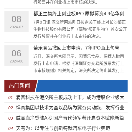
行股票并在创业板上市审核的决定。
都正生物终止创业板IPO 原拟募资4.9亿华创
08
证券保荐
7月8日讯 深交所网站昨日披露关于终止对长沙都正
2024-07
生物科技股份有限公司（简称“都正生物”）首次公开
发行股票并在创业板上市审核的决定。
菊乐食品撤回上市申请，7年IPO画上句号
06
近日，深交所官网显示，因菊乐食品、保荐人撤回
2024-06
发行上市申请，根据《深圳证券交易所股票发行上
市审核规则》相关规定，深交所决定终止其发行上
市审核。
热门新闻
滴普科技在港交所主板成功上市，成为港股企业级大
01
悍高集团以技术为基以品牌为翼夯实动能，发挥行业
模型AI应用领域代表性企业
02
威高血净登陆A股 国产替代领军者开启资本赋能新篇
“头雁”作用
03
‌天有为：以专注与创新铸就汽车电子行业典范
章
04