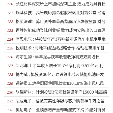
长江材料深交所上市加码深耕主业 致力成为具有长
权资金充沛无比还要上市募资？
120
熵基科技：高管履历拟造假股权转让对簿公堂 经销
期投资价值
121
格灵深瞳：募巨资补血董高监履历涉虚假披露 财务
商入股分文未赚信披疑点重重
122
百胜智能成功登陆创业板 致力成为安防出入口管理
数据异常或存虚假采购
123
摩恩电气 : 将投资年产3万吨新能源汽车电机专用扁
行业领军企业
124
锐明技术 : 与地平线达成战略合作 推动在商用车智
型电磁线项目
125
海尔生物 : 半年报喜获丰收营收净利双双高增长
能化领域
126
新北洋:上半年收入增长19.7%净利润 0.51 亿元 利
127
博力威 : 拟投资30亿元建设锂电芯及储能电池研发
润与营收未同步增长
128
通裕重工:净利润盈利同比增加10.18% 海上风电风
生产总部项目
129
联瑞新材：计划投资3亿元就建设年产15000 吨高端
机大型化成为未来趋势
130
骏成电子：信披真实性存疑与客户购销存千万之差
芯片封装用球形粉体
131
奥尼电子：业绩暴增产量却断崖式下滑 冷酷对待员
诸多财务数据异常经营拟造假
132