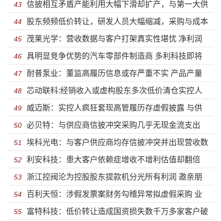
信披相互矛盾产能利用大幅下滑却扩产，与第一大供
项目收入披露相差上千万——朗坤环境迎来申购
43
股东频频低价转让，研发人员大幅缩减，采购与成本
应商财务数据打架，分红金额与募资补流相当——联域
44
茂莱光学：营收数据与客户打架真实性堪忧 净利润
不匹配，实缴资本为“0”元成立次年便成为大客户—思必
45
光电IPO
具明显竞争优势的汽车零部件制造商 多利科技即将
率持续下滑或隐瞒关联信息未披露
46
驰IPO
耐普泵业：董监高履历信息或存严重不实 产品产量
迎来申购
47
芯动联科:经销收入或虚构股东多次低价清仓实控人
与销量前后披露不一致且与竞争对手信披不符
48
威迈斯：实控人疯狂套现高管履历存虚假披露 与供
卡脖子年入百万 2名销售创上亿元营收关联交易占比近四
49
必贝特：与供应商信披冲突采购几乎无现金流支出
应商信披格格不入巨额采购无法对账客户入股营收飙升
50
成
埃科光电：与客户供应商均存信披冲突并出现营收数
信披前后矛盾无产品上市估值却超100亿元低价倒腾股权
51
股东欠巨额外债
利安科技：患大客户依赖症增收不增利估值却翻倍
据勾稽异常 实控人等股东巨额套现 产品价格遭大幅下滑
52
引质疑
浙江控阀沦为控股股东提款机分光所有利润 邀亲朋
子公司悉数亏损半数发明靠受让收购实控人巨额亏空资
53
产销率不足却数倍扩产
百利天恒：涉假发票案财务勾稽异常拟虚假采购 业
好友薅羊毛购假发票逃税信披问题重重
54
产
富特科技：低价转让造成国资损失数千万多家客户破
绩持续下滑依赖补助偿债能力弱巨额推广费存猫腻
55