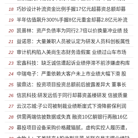
巧妙设计补流资金比例手握17亿元超募资总额却募
虚假披露产能利用不足却大幅扩产与客户购销数据打架
18
半年估值飙升300%手握8亿元重金却募2.8亿元补流
3.5亿元补流 与多家供应商信披数据掐架主要财务数据披
19
——安乃达申购
凯普林：资产负债率为同行2.7倍以价换量冲业绩 技
采购大于供应商信披数据应收账款大比例逾期——爱迪
20
露迥然不同——汉朔科技闯关
益诺思：大量兼职人员被认定为研发人员科创板属性
术实力及研发团队比大幅低于同行营收信披存疑
21
特创业板申购
审计机构陷入美尚生态财务造假案 业绩过山车市场
或不足 与股东之间签订购销协议如同虚设
22
宏鑫科技：缺乏诚信遭起诉业绩停滞不前涉嫌虚构库
被挤压，依赖税收和政府补助自曝涉假发票案-达梦数据
23
中瑞电子：严重依赖大客户未上市业绩大幅下滑 股
存 与大客户又为供应商财务数据打架
24
迎来申购
骏鼎达：投资项目投资总额前后披露差异大 董事长
权转让价格高低不一信披前后矛盾
25
信凯科技:研发远低于同行却募资盖楼研发 信披质量
及创始人履历造假引部分人员效仿
26
云汉芯城:子公司被制裁业绩断崖式下滑降薪保利润
堪忧数据披露张冠李戴
27
供需两端信披数据或失真 融资10亿躺银行再融16亿
数据 套取客户需求套路客户招数层出不穷
28
募投项目设备采购价格藏猫腻，虚构实控人履历遭，
踩科创板红线上位依赖政府补助前行——益诺思IPO
29