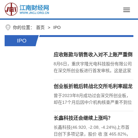
Toggl
navig
你的位置：
首页
>
IPO
IPO
应收账款与销售收入对不上账严重倒
挂且与客户对账信披打架 销售惊现
8月6日，重庆宇隆光电科技股份有限公司
零回款信用政策暗藏玄机关联运输定
在深交所创业板进行首发审核。这是这家
价大幅偏离市场——宇隆光电
公司继2023年撤回上交所主板申请后，第
二次向A股市场发起冲击。公司主营业务
创业板折戟后转战北交所毛利率超龙
是新型半导体显示面板领域的智能控制卡
头突击分红超补流、销量及财务数据
曾于2023年8月成功过会深交所创业板，
及精密功能器件，此次计划募集资金10亿
打架信披疑云丛生——森峰激光
却在17个月后因中介机构核查严重不到位
元。
而被迫撤回，济南森峰激光科技股份有限
公司（以下简称“森峰激光”）如今转战北
长鑫科技还会继续上涨吗？
交所，
长鑫科技(46.920, -2.08, -4.24%)上市首
日创下多项记录，股价 收 涨 465.82%，