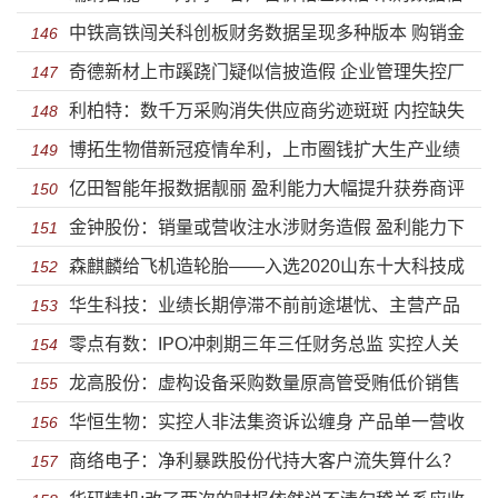
中铁高铁闯关科创板财务数据呈现多种版本 购销金
披造假明显销量前后矛盾
146
奇德新材上市蹊跷门疑似信披造假 企业管理失控厂
额动辄差异上亿还有可信度吗？
147
利柏特：数千万采购消失供应商劣迹斑斑 内控缺失
房或为违建
148
博拓生物借新冠疫情牟利，上市圈钱扩大生产业绩
法律意识淡漠陷借贷纠纷
149
亿田智能年报数据靓丽 盈利能力大幅提升获券商评
可持续存疑
150
金钟股份：销量或营收注水涉财务造假 盈利能力下
级买入
151
森麒麟给飞机造轮胎——入选2020山东十大科技成
滑扩产数量存疑或难消化
152
华生科技：业绩长期停滞不前前途堪忧、主营产品
果
153
零点有数：IPO冲刺期三年三任财务总监 实控人关
价格大跌扩产预期收益难实现
154
龙高股份：虚构设备采购数量原高管受贿低价销售
联多达200余家公司
155
华恒生物：实控人非法集资诉讼缠身 产品单一营收
或存猫腻 业绩下滑停滞不前降价成趋势
156
商络电子：净利暴跌股份代持大客户流失算什么？
高度依赖第一大客户
157