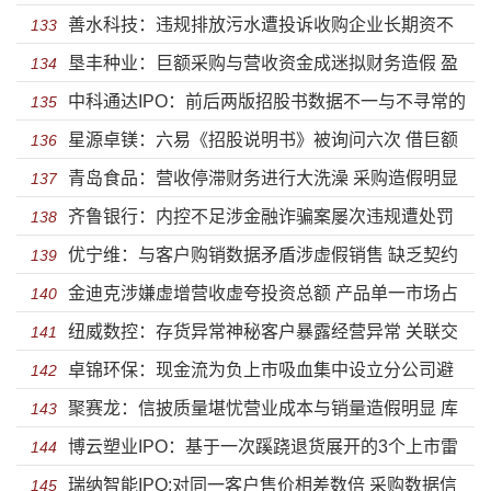
善水科技：违规排放污水遭投诉收购企业长期资不
工令人寒心弄虚作假被行政处罚
133
垦丰种业：巨额采购与营收资金成迷拟财务造假 盈
抵债 避而不答深交所质问毛利率问题
134
中科通达IPO：前后两版招股书数据不一与不寻常的
利能力大幅下滑股东违规减持被监管
135
星源卓镁：六易《招股说明书》被询问六次 借巨额
“可恢复”对赌协议
136
青岛食品：营收停滞财务进行大洗澡 采购造假明显
外汇未还涉跨境洗钱或涉扰乱外汇市场
137
齐鲁银行：内控不足涉金融诈骗案屡次违规遭处罚
刚申报就被监管信披或失实
138
优宁维：与客户购销数据矛盾涉虚假销售 缺乏契约
盈利能力缩水踩雷债劵违约
139
金迪克涉嫌虚增营收虚夸投资总额 产品单一市场占
精神携可恢复对赌协议闯关
140
纽威数控：存货异常神秘客户暴露经营异常 关联交
有率下滑债务压顶却急于分红
141
卓锦环保：现金流为负上市吸血集中设立分公司避
易疑虚假披露虚增巨额营收为上市
142
聚赛龙：信披质量堪忧营业成本与销量造假明显 库
税 盈利能力下滑核心竞争力差强人意
143
博云塑业IPO：基于一次蹊跷退货展开的3个上市雷
存虚构涉同业竞争研发远低于同行
144
瑞纳智能IPO:对同一客户售价相差数倍 采购数据信
区
145