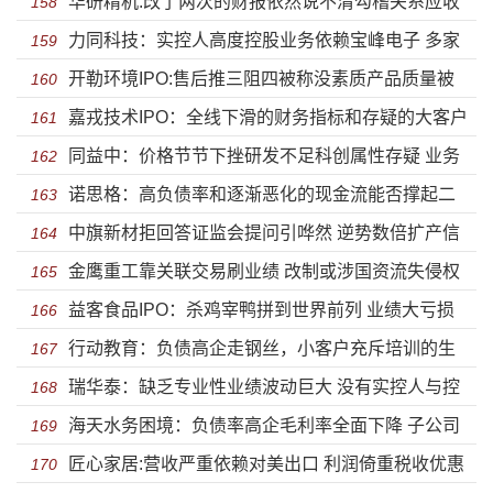
华研精机:改了两次的财报依然说不清勾稽关系应收
“高情商”转移一切潜在风险
158
力同科技：实控人高度控股业务依赖宝峰电子 多家
账款风险嚣张应对
159
开勒环境IPO:售后推三阻四被称没素质产品质量被
子公司未实际经营就被注销
160
嘉戎技术IPO：全线下滑的财务指标和存疑的大客户
诟病 关联方认定问题深交所遭质疑
161
同益中：价格节节下挫研发不足科创属性存疑 业务
数据
162
诺思格：高负债率和逐渐恶化的现金流能否撑起二
发展停滞未来竞争力缺失
163
中旗新材拒回答证监会提问引哗然 逆势数倍扩产信
次冲刺IPO的野心？
164
金鹰重工靠关联交易刷业绩 改制或涉国资流失侵权
披失实研发人员大量流失
165
益客食品IPO：杀鸡宰鸭拼到世界前列 业绩大亏损
职工股东失实信披
166
行动教育：负债高企走钢丝，小客户充斥培训的生
毛利率不及行业一半
167
瑞华泰：缺乏专业性业绩波动巨大 没有实控人与控
意还能做几年？
168
海天水务困境：负债率高企毛利率全面下降 子公司
股股东以后到底谁说了算？
169
匠心家居:营收严重依赖对美出口 利润倚重税收优惠
一地鸡毛偿债能力远低于同行
170