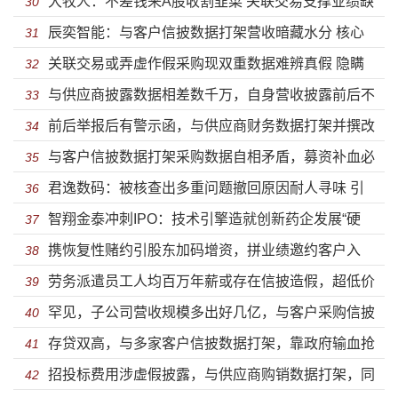
大牧人：不差钱来A股收割韭菜 关联交易支撑业绩缺
使用含氟防油剂警惕“毒”餐具——众鑫环保IPO
30
辰奕智能：与客户信披数据打架营收暗藏水分 核心
乏持续性业绩大幅下滑
31
关联交易或弄虚作假采购现双重数据难辨真假 隐瞒
产品价格下好友增资未披露价格实控人履历造假
32
与供应商披露数据相差数千万，自身营收披露前后不
实控人及高管行贿案发后总经理火速离职——崇德科技
33
前后举报后有警示函，与供应商财务数据打架并撰改
一，产品质量堪忧被起诉虚假宣传被罚——宏石激光IPO
34
获注册发行
与客户信披数据打架采购数据自相矛盾，募资补血必
财务数据——宏盛华源信披质量堪忧
35
君逸数码：被核查出多重问题撤回原因耐人寻味 引
要性存疑业绩下滑市场占有率下降经销商数量锐减——
36
智翔金泰冲刺IPO：技术引擎造就创新药企发展“硬
国资成二当家依赖四川收入确认存猫腻
37
众辰科技获注册
携恢复性赌约引股东加码增资，拼业绩邀约客户入
核”
38
劳务派遣员工人均百万年薪或存在信披造假，超低价
伙，扣“字眼”转板募资资金多出2亿元——泰丰智能再闯
39
罕见，子公司营收规模多出好几亿，与客户采购信披
收购净资产超百万集体资产，安全事故频发未披露，涉
40
IPO
存贷双高，与多家客户信披数据打架，靠政府输血抢
数据打架，支付费用异常有钱分红没钱交税——平安电
41
嫌刻意不为员工缴纳公积金——荣泰电工IPO
招投标费用涉虚假披露，与供应商购销数据打架，同
占中低端市场——华虹半导闯关科创板
42
工IPO