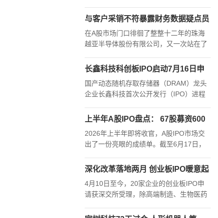
报 49元/股 ， 以 3.28万亿市值 超越工商
银行(7.950, 0.22, 2.85%)成为 A股总市值
与客户采销不符暴露财务数据疑点员
“一哥”，全天成交额超1400亿，成为A股
工人数大起大落与业绩增长不匹配关
在A股市场门口徘徊了整整十二年的珠海
历史首支单日成交额突破千亿元的个股。
联交易陷对账风波海关罚单消失环保
越亚半导体股份有限公司，又一次站在了
被干扰数据失真——珠海越亚
创业板发审委的门前。然而，这家试图第
五次叩开资本市场大门的半导体封装载板
长鑫科技科创板IPO启动7月16日申
制造商，带来的并非一份光鲜亮丽、无懈
购 国产存储芯片龙头驶入产能扩张
国产动态随机存取存储器（DRAM）龙头
可击的答卷，而是一连串令人心惊肉跳的
快车道
企业长鑫科技首次公开发行（IPO）进程
信披“炸弹”。
迎来关键节点。公司于7月9日凌晨发布科
创板上市招股意向书及相关发行安排公
上半年A股IPO盘点： 67股募资600
告，正式确定新股网下申购日与网上申购
亿元 “打新”行情仍将延续
2026年上半年即将收官，A股IPO市场交
日均为2026年7月16日，网上申购代码为
出了一份亮眼的成绩单。截至6月17日，
“787825”。
沪深北三大交易所共计迎来67只新股挂牌
上市，累计募集资金达599.9亿元，较
深化改革落地两月 创业板IPO暖意起
2025年同期的51只新股、373亿元融资规
4月10日至今，20家企业的创业板IPO申
模，均实现同比增长。
请获深交所受理，除高端制造、生物医药
企业外，新型消费、现代服务相关企业相
继现身“考场”，还迎来首家选择使用第四