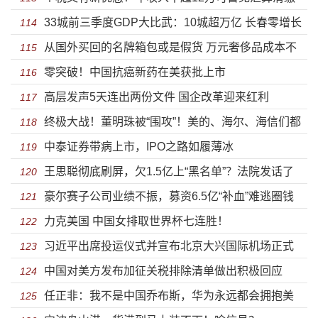
33城前三季度GDP大比武：10城超万亿 长春零增长
义务
114
从国外买回的名牌箱包或是假货 万元奢侈品成本不
115
零突破！中国抗癌新药在美获批上市
到三百元
116
高层发声5天连出两份文件 国企改革迎来红利
117
终极大战！董明珠被“围攻”！美的、海尔、海信们都
118
中泰证券带病上市，IPO之路如履薄冰
放大招了
119
王思聪彻底刷屏，欠1.5亿上“黑名单”？法院发话了
120
豪尔赛子公司业绩不振，募资6.5亿“补血”难逃圈钱
121
力克美国 中国女排取世界杯七连胜！
之嫌
122
习近平出席投运仪式并宣布北京大兴国际机场正式
123
中国对美方发布加征关税排除清单做出积极回应
投入运营
124
任正非：我不是中国乔布斯，华为永远都会拥抱美
125