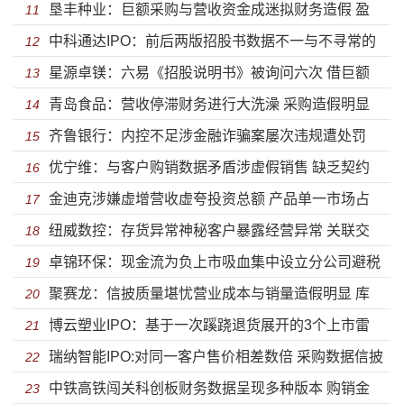
垦丰种业：巨额采购与营收资金成迷拟财务造假 盈
债 避而不答深交所质问毛利率问题
11
中科通达IPO：前后两版招股书数据不一与不寻常的
利能力大幅下滑股东违规减持被监管
12
星源卓镁：六易《招股说明书》被询问六次 借巨额
“可恢复”对赌协议
13
青岛食品：营收停滞财务进行大洗澡 采购造假明显
外汇未还涉跨境洗钱或涉扰乱外汇市场
14
齐鲁银行：内控不足涉金融诈骗案屡次违规遭处罚
刚申报就被监管信披或失实
15
优宁维：与客户购销数据矛盾涉虚假销售 缺乏契约
盈利能力缩水踩雷债劵违约
16
金迪克涉嫌虚增营收虚夸投资总额 产品单一市场占
精神携可恢复对赌协议闯关
17
纽威数控：存货异常神秘客户暴露经营异常 关联交
有率下滑债务压顶却急于分红
18
卓锦环保：现金流为负上市吸血集中设立分公司避税
易疑虚假披露虚增巨额营收为上市
19
聚赛龙：信披质量堪忧营业成本与销量造假明显 库
盈利能力下滑核心竞争力差强人意
20
博云塑业IPO：基于一次蹊跷退货展开的3个上市雷
存虚构涉同业竞争研发远低于同行
21
瑞纳智能IPO:对同一客户售价相差数倍 采购数据信披
区
22
中铁高铁闯关科创板财务数据呈现多种版本 购销金
造假明显销量前后矛盾
23