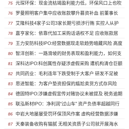
元琛环保：现金流枯竭盈利能力低，环保风口上也吹
用地及尴尬的临时工
75
罗曼照明客户集中应收账款攀升募资补血 前董事长
不动
76
艾隆科技4家子公司3家长期亏损涉行贿 实控人从护
蹊跷离职或与行贿有关
77
嘉亨家化：依靠代加工采购话语权不足 应收账款居
士直接到国企副总研发逐年下降
78
王力安防科技IPO:经营数据现走软趋势暗藏风险 高度
高不下大客户涉嫌传销
79
智洋创新：一路滑坡的财务表现和盈利能力，如何支
家族化企业能行多远？
80
深科达IPO:科创属性存疑涉虚假采购 遭机构清仓巨额
撑起上市梦想？
81
共同药业：毛利连年下跌受制于大客户 研发不足被
逾期账款对大客户收入下滑
82
思进智能：为客户垫资担保的尴尬卖货方式存风险
FDA警示盈利能力堪忧
83
德固特IPO:涉嫌虚假宣传对赌协议未被提及 税务逾期
第一大外协商资不抵债
84
联泓新材IPO：净利润“过山车” 资产负债率超越同行
遭员工起诉被列执行人
85
中岩大地屡屡受罚环保顶风作案 虚构经营数据涉嫌
近30%
86
天秦装备收购有猫腻 无相关资质子公司就开展海水
利益输送
87