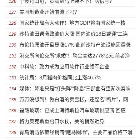
宁波舟山港，货满到马上装不下！啥信号？
国公司
126
美国制造业开始崩溃了吗？
127
国家统计局有大动作！地方GDP将由国家统一核
128
沙特油田遇袭致油价大涨 国内油价18日或迎“二连
算！
129
布伦特原油开盘暴涨17% 此前沙特产油设施因遭袭
涨”
130
港交所向伦交所“求婚”！聘金高达2778亿元 前者净
减少供应
131
中科软：致力成为应用软件行业领军企业
利润是后者的2倍
132
统计局：8月猪肉价格同比上涨46.7%
133
媒体：降准只是“打头阵”“降息”三部曲有望渐次奏响
134
万万没想到！做白酒的卖雪糕，还起名"断片"，网
135
福耀玻璃：已成上海特斯拉汽车玻璃供应商 回应
友：看到就醉了！A股玩起跨界，自己都怕？
136
格力奥克斯重启口水仗，美的悄然近身
《美国工厂》
137
青鸟消防依赖经销商“跑马圈地”，主要产品价格下滑
138