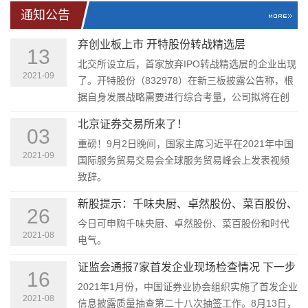
通知公告
弃创业板上市 开特股份转战精选层
13
北交所设立后，首家放弃IPO转战精选层的企业出现
2021-09
了。开特股份（832978）在新三板披露公告称，根
据自身发展战略需要进行综合考量，公司拟将在创
业板上市计划变更为在精选层挂牌。
北京证券交易所来了！
03
重磅！9月2日晚间，国家主席习近平在2021年中国
2021-09
国际服务贸易交易会全球服务贸易峰会上发表视频
致辞。
新股提示：千味央厨、卓然股份、菜百股份、
26
时代电气今日申购
今日可申购千味央厨、卓然股份、菜百股份和时代
2021-08
电气。
证监会通报7家首发企业现场检查情况 下一步
16
将推动现场检查常态化规范化
2021年1月份，中国证券业协会组织实施了首发企业
2021-08
信息披露质量抽查第二十八次抽签工作。8月13日，