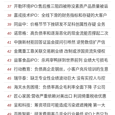
开勒环境IPO:售后推三阻四被称没素质产品质量被诟
子公司未实际经营就被注销
37
嘉戎技术IPO：全线下滑的财务指标和存疑的大客户
病 关联方认定问题深交所遭质疑
38
同益中：价格节节下挫研发不足科创属性存疑 业务
数据
39
诺思格：高负债率和逐渐恶化的现金流能否撑起二次
发展停滞未来竞争力缺失
40
中旗新材拒回答证监会提问引哗然 逆势数倍扩产信
冲刺IPO的野心？
41
金鹰重工靠关联交易刷业绩 改制或涉国资流失侵权
披失实研发人员大量流失
42
益客食品IPO：杀鸡宰鸭拼到世界前列 业绩大亏损毛
职工股东失实信披
43
行动教育：负债高企走钢丝，小客户充斥培训的生意
利率不及行业一半
44
瑞华泰：缺乏专业性业绩波动巨大 没有实控人与控
还能做几年？
45
海天水务困境：负债率高企毛利率全面下降 子公司
股股东以后到底谁说了算？
46
匠心家居:营收严重依赖对美出口 利润倚重税收优惠
一地鸡毛偿债能力远低于同行
47
呈和科技：筹资项目可能造成污染遮遮掩掩 第一大
贸易摩擦加剧应收风险
48
百胜智能：研发费用率几乎全行业最低 IPO上市只为
供应商为“一个人”的公司
49