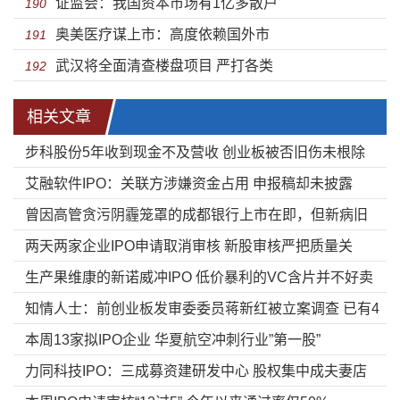
证监会：我国资本市场有1亿多散户
190
奥美医疗谋上市：高度依赖国外市
191
武汉将全面清查楼盘项目 严打各类
192
相关文章
步科股份5年收到现金不及营收 创业板被否旧伤未根除
艾融软件IPO：关联方涉嫌资金占用 申报稿却未披露
曾因高管贪污阴霾笼罩的成都银行上市在即，但新病旧
两天两家企业IPO申请取消审核 新股审核严把质量关
疾仍需待解
生产果维康的新诺威冲IPO 低价暴利的VC含片并不好卖
知情人士：前创业板发审委委员蒋新红被立案调查 已有4
本周13家拟IPO企业 华夏航空冲刺行业”第一股”
人被查
力同科技IPO：三成募资建研发中心 股权集中成夫妻店