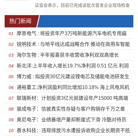
证监会表示，目前已完成该批次首发企业现场检查
工作，此次检查对象共包括7家首发申请企业，其中
主板1家，科创板3家，创业板3家。
热门新闻
摩恩电气 : 将投资年产3万吨新能源汽车电机专用扁
01
锐明技术 : 与地平线达成战略合作 推动在商用车智能
型电磁线项目
02
海尔生物 : 半年报喜获丰收营收净利双双高增长
化领域
03
新北洋:上半年收入增长19.7%净利润 0.51 亿元 利润
04
博力威 : 拟投资30亿元建设锂电芯及储能电池研发生
与营收未同步增长
05
通裕重工:净利润盈利同比增加10.18% 海上风电风机
产总部项目
06
联瑞新材：计划投资3亿元就建设年产15000 吨高端
大型化成为未来趋势
07
骏成电子：信披真实性存疑与客户购销存千万之差
芯片封装用球形粉体
08
奥尼电子：业绩暴增产量却断崖式下滑 冷酷对待员
诸多财务数据异常经营拟造假
09
善水科技：违规排放污水遭投诉收购企业长期资不抵
工令人寒心弄虚作假被行政处罚
10