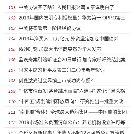
中美协议签了啥？人民日报这篇文章说明白了
101
2019年国内发明专利授权量：华为第一 OPPO第三
102
中美将签署第一阶段经贸协议
103
2019年净买入1.1万亿元 外资坚定加仓中国债券
104
微妙时刻 加拿大电信商突然为华为发声
105
孟晚舟案引渡听证会20日举行 加专家呼吁终结此案
106
国家主席习近平发表二〇二〇年新年贺词
107
创鑫激光过会靠编上市成功尚存疑？
108
千亿市值蒸发!茅台跳水面临"六连阴" 这个消息惹祸
109
“十四五”规划编制释放风向： 研究推出一批重大政
110
“南北船”合体！全球最大造船集团——中国船舶集团
策、重大举措、重大工程
111
2019市场准入负面清单公布：养老机构设立许可等
有限公司成立
112
个税又有新优惠！年收入不超12万可暂免汇算清缴
审批放开
113