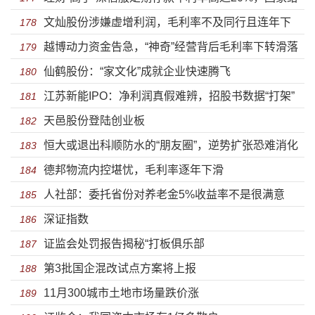
文灿股份涉嫌虚增利润，毛利率不及同行且连年下
予大量税收优惠却不思“回报”
178
越博动力资金告急，“神奇”经营背后毛利率下转滑落
滑
179
仙鹤股份：“家文化”成就企业快速腾飞
180
江苏新能IPO：净利润真假难辨，招股书数据“打架”
181
天邑股份登陆创业板
严重
182
恒大或退出科顺防水的“朋友圈”，逆势扩张恐难消化
183
德邦物流内控堪忧，毛利率逐年下滑
184
人社部：委托省份对养老金5%收益率不是很满意
185
深证指数
186
证监会处罚报告揭秘“打板俱乐部
187
第3批国企混改试点方案将上报
188
11月300城市土地市场量跌价涨
189