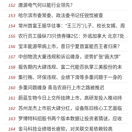
唐源电气何以能行业领先？
152
哈尔滨市委常委、政法委书记任锐忱被查
153
常州首富王振华往事：“王三万”儿子、校长女婿、周
154
农行员工操纵73只债券赚2亿：外逃加拿大 北京7处
某某的情人？
155
宝丰能源带病上市，昔日宁夏首富能否王者归来？
房产被查封
156
中创物流大量违规和诉讼缠身，逆势扩张“画大饼”
157
报告期内大肆违规、富二代能否执掌三美股份的未
158
集行贿、环保违规、业绩下滑等多重问题于一身的
来？
159
多重问题缠身 青岛农商行上市之路被推迟
金时科技上市了
160
蔚蓝生物今日上交所挂牌上市，高研发投入推动持
161
苏州龙杰上市前大肆分红，设备陈旧核心工艺面临
续成长
162
罗博特科招股书两个版本数据让投资者猜谜，应收
淘汰风险
163
金马科技业绩增长疲软，对关联交易依赖较高
账款飙升至2.5亿
164