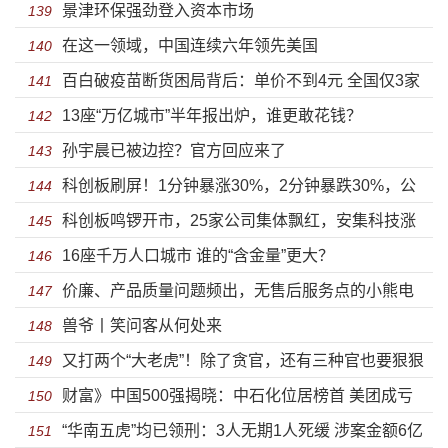
景津环保强劲登入资本市场
致盈利隐忧
139
在这一领域，中国连续六年领先美国
140
百白破疫苗断货困局背后：单价不到4元 全国仅3家
141
13座“万亿城市”半年报出炉，谁更敢花钱？
公司在产
142
孙宇晨已被边控？官方回应来了
143
科创板刷屏！1分钟暴涨30%，2分钟暴跌30%，公
144
科创板鸣锣开市，25家公司集体飘红，安集科技涨
募基金大赚100亿！
145
16座千万人口城市 谁的“含金量”更大？
幅高达287.85%
146
价廉、产品质量问题频出，无售后服务点的小熊电
147
兽爷丨笑问客从何处来
器何时能品牌化？
148
又打两个“大老虎”！除了贪官，还有三种官也要狠狠
149
财富》中国500强揭晓：中石化位居榜首 美团成亏
打
150
“华南五虎”均已领刑：3人无期1人死缓 涉案金额6亿
损之王
151