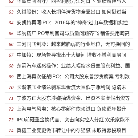
华蓝集团困守广西盈利能力江河日下 业绩增幅与人
据 完美避开申报期
62
久祺股份：收入长期停滞货物全靠出口 如何挺过当
均创收远低于同行投资价值偏弱
63
安凯特再闯IPO：2016年的“神奇”过山车数据和实控
下全面收缩的外部世界
64
华纳药厂IPO专利官司与质量问题齐飞 销售费用畸高
人家族的蹊跷股权
65
三河同飞制冷：越来越脆弱的行业地位，无可挽回的
利润猛跌
66
中加特：现场督导揪出十大疑问 增收不增利高层间
毛利率下降
67
东箭汽车迷惑操作：业绩大幅缩水侵害股东利益、国
“利益输送”纠缠不清
68
西上海再次征战IPO：公司大股东曾涉贪腐案 专利数
际市场乏力仍野心勃勃扩大产能
69
长龄液压业绩急刹车现金流大幅低于净利润 隐瞒未
据存猫腻
70
宁波方正大股东涉嫌抽逃资金、出资不实虚假出资等
披露信息股权高度集中隐患显现
71
上海电气风电：核心零部件依赖进口 负债逐年攀升
“空手套白狼”暴露上市不了了之？
72
IPO前砸重金换代言、突击向实控人分红 欢乐家能不
独立分拆上市前路几何？
73
翼捷工业变更做市转让中的存猫腻 未取得募投项目
能“欢乐”IPO？
74