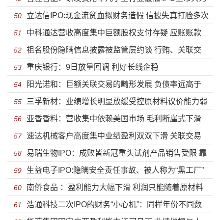
立达信IPO:现金流贫血拟财务造假 信披失真打脸多次
圈钱？
50
中科通达营收高度集中巨额股权支付存疑 应账账款
违规违法
51
祖名股份隐瞒信息披露被监管层约谈 行贿、关联交
飙升毛利率大幅下滑负债率畸高
52
重庆银行：9日放量回调 利好长线企稳
易全被翻出来了令人嘘叹
53
阳光诺和：巨额关联交易的畸形发展 负债率远高于
54
三孚新材：业绩增长明显放缓受控原材料议价能力弱
同行盈利能力出现波动
55
亚香香料：营收集中依赖美国市场 毛利断崖式下滑
现金流承压募资高比例补血
56
速达机械客户高度集中业绩盈利双双下滑 关联交易
危机时刻高悬
57
易瑞生物IPO：成败皆新冠重头试剂产品销售受限 靠
复杂涉同业竞争
58
生益电子IPO:隐瞒安全责任事故、被人称为“黑工厂”
政府补助供应商堪忧
59
南侨食品 ：盈利能力大幅下滑 利润只能随着原材料
也能上市？
60
浩通科技二次IPO的财务“小心机”：同样年份不同数
价格波动上下起舞
61