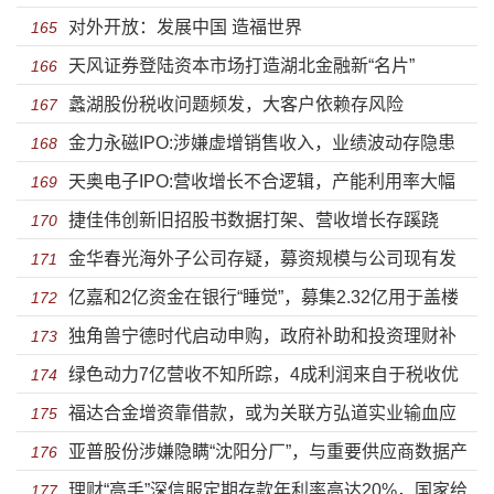
对外开放：发展中国 造福世界
165
天风证券登陆资本市场打造湖北金融新“名片”
166
蠡湖股份税收问题频发，大客户依赖存风险
167
金力永磁IPO:涉嫌虚增销售收入，业绩波动存隐患
168
天奥电子IPO:营收增长不合逻辑，产能利用率大幅
169
捷佳伟创新旧招股书数据打架、营收增长存蹊跷
下滑
170
金华春光海外子公司存疑，募资规模与公司现有发
171
亿嘉和2亿资金在银行“睡觉”，募集2.32亿用于盖楼
展水平不匹配
172
独角兽宁德时代启动申购，政府补助和投资理财补
173
绿色动力7亿营收不知所踪，4成利润来自于税收优
贴利润下滑
174
福达合金增资靠借款，或为关联方弘道实业输血应
惠
175
亚普股份涉嫌隐瞒“沈阳分厂”，与重要供应商数据产
对银行追责
176
理财“高手”深信服定期存款年利率高达20%，国家给
生“分歧”
177