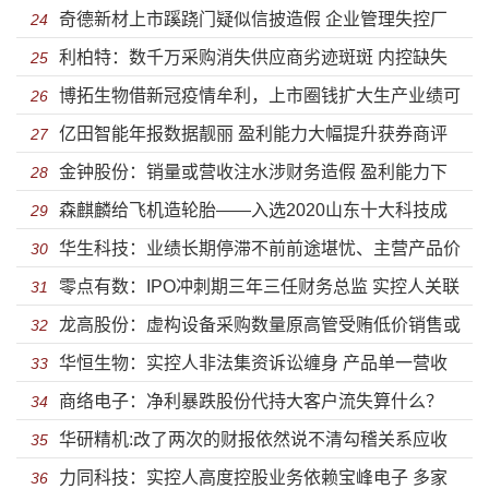
奇德新材上市蹊跷门疑似信披造假 企业管理失控厂
额动辄差异上亿还有可信度吗？
24
利柏特：数千万采购消失供应商劣迹斑斑 内控缺失
房或为违建
25
博拓生物借新冠疫情牟利，上市圈钱扩大生产业绩可
法律意识淡漠陷借贷纠纷
26
亿田智能年报数据靓丽 盈利能力大幅提升获券商评
持续存疑
27
金钟股份：销量或营收注水涉财务造假 盈利能力下
级买入
28
森麒麟给飞机造轮胎——入选2020山东十大科技成
滑扩产数量存疑或难消化
29
华生科技：业绩长期停滞不前前途堪忧、主营产品价
果
30
零点有数：IPO冲刺期三年三任财务总监 实控人关联
格大跌扩产预期收益难实现
31
龙高股份：虚构设备采购数量原高管受贿低价销售或
多达200余家公司
32
华恒生物：实控人非法集资诉讼缠身 产品单一营收
存猫腻 业绩下滑停滞不前降价成趋势
33
商络电子：净利暴跌股份代持大客户流失算什么？
高度依赖第一大客户
34
华研精机:改了两次的财报依然说不清勾稽关系应收
“高情商”转移一切潜在风险
35
力同科技：实控人高度控股业务依赖宝峰电子 多家
账款风险嚣张应对
36