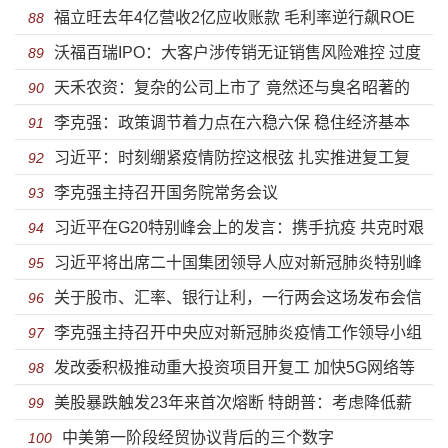
福立旺去年4亿营收2亿应收账款 毛利率逆行飙ROE
淡化设备业务
88
沃福百瑞IPO：大客户涉传销无证销售风险难控 过度
狂降
89
天禾农资：复杂的公司上市了 竟然还与臭名昭著的
依赖出口疫情当口存隐患
90
李克强：政策调节着力点在六稳六保 稳住经济基本
康美药业造假有关联
91
习近平：时刻绷紧疫情防控这根弦 扎实推进复工复
盘
92
李克强主持召开国务院常务会议
产复学
93
习近平在G20特别峰会上的发言：携手抗疫 共克时艰
94
习近平将出席二十国集团领导人应对新冠肺炎特别峰
95
关于股市、汇率、银行让利，一行两会这场发布会信
会
96
李克强主持召开中央应对新冠肺炎疫情工作领导小组
息量巨大
97
发改委积极推动重大投资项目开复工 加快5G网络等
会议 部署调整优化防控措施 进一步精准防范疫情跨境输
98
美股暴跌触发23年来首次熔断 特朗普：考虑降低薪
新基建建设进度
99
入输出等
中美第一阶段经贸协议背后的三个数字
资税救市
100