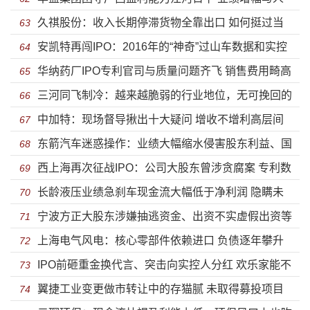
久祺股份：收入长期停滞货物全靠出口 如何挺过当
均创收远低于同行投资价值偏弱
63
安凯特再闯IPO：2016年的“神奇”过山车数据和实控
下全面收缩的外部世界
64
华纳药厂IPO专利官司与质量问题齐飞 销售费用畸高
人家族的蹊跷股权
65
三河同飞制冷：越来越脆弱的行业地位，无可挽回的
利润猛跌
66
中加特：现场督导揪出十大疑问 增收不增利高层间
毛利率下降
67
东箭汽车迷惑操作：业绩大幅缩水侵害股东利益、国
“利益输送”纠缠不清
68
西上海再次征战IPO：公司大股东曾涉贪腐案 专利数
际市场乏力仍野心勃勃扩大产能
69
长龄液压业绩急刹车现金流大幅低于净利润 隐瞒未
据存猫腻
70
宁波方正大股东涉嫌抽逃资金、出资不实虚假出资等
披露信息股权高度集中隐患显现
71
上海电气风电：核心零部件依赖进口 负债逐年攀升
“空手套白狼”暴露上市不了了之？
72
IPO前砸重金换代言、突击向实控人分红 欢乐家能不
独立分拆上市前路几何？
73
翼捷工业变更做市转让中的存猫腻 未取得募投项目
能“欢乐”IPO？
74