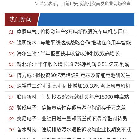
证监会表示，目前已完成该批次首发企业现场检查
工作，此次检查对象共包括7家首发申请企业，其中
主板1家，科创板3家，创业板3家。
热门新闻
摩恩电气 : 将投资年产3万吨新能源汽车电机专用扁
01
锐明技术 : 与地平线达成战略合作 推动在商用车智能
型电磁线项目
02
海尔生物 : 半年报喜获丰收营收净利双双高增长
化领域
03
新北洋:上半年收入增长19.7%净利润 0.51 亿元 利润
04
博力威 : 拟投资30亿元建设锂电芯及储能电池研发生
与营收未同步增长
05
通裕重工:净利润盈利同比增加10.18% 海上风电风机
产总部项目
06
联瑞新材：计划投资3亿元就建设年产15000 吨高端
大型化成为未来趋势
07
骏成电子：信披真实性存疑与客户购销存千万之差
芯片封装用球形粉体
08
奥尼电子：业绩暴增产量却断崖式下滑 冷酷对待员
诸多财务数据异常经营拟造假
09
善水科技：违规排放污水遭投诉收购企业长期资不抵
工令人寒心弄虚作假被行政处罚
10