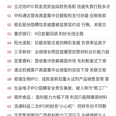
立达信IPO:现金流贫血拟财务造假 信披失真打脸多次
圈钱？
50
中科通达营收高度集中巨额股权支付存疑 应账账款
违规违法
51
祖名股份隐瞒信息披露被监管层约谈 行贿、关联交
飙升毛利率大幅下滑负债率畸高
52
重庆银行：9日放量回调 利好长线企稳
易全被翻出来了令人嘘叹
53
阳光诺和：巨额关联交易的畸形发展 负债率远高于
54
三孚新材：业绩增长明显放缓受控原材料议价能力弱
同行盈利能力出现波动
55
亚香香料：营收集中依赖美国市场 毛利断崖式下滑
现金流承压募资高比例补血
56
速达机械客户高度集中业绩盈利双双下滑 关联交易
危机时刻高悬
57
易瑞生物IPO：成败皆新冠重头试剂产品销售受限 靠
复杂涉同业竞争
58
生益电子IPO:隐瞒安全责任事故、被人称为“黑工厂”
政府补助供应商堪忧
59
南侨食品 ：盈利能力大幅下滑 利润只能随着原材料
也能上市？
60
浩通科技二次IPO的财务“小心机”：同样年份不同数
价格波动上下起舞
61
华蓝集团困守广西盈利能力江河日下 业绩增幅与人
据 完美避开申报期
62