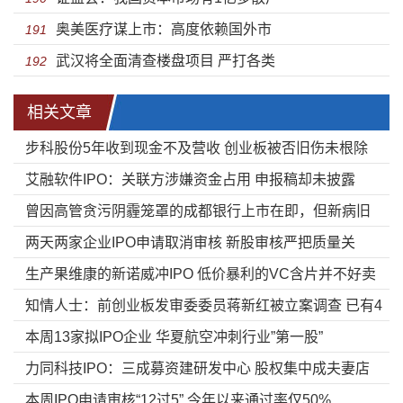
奥美医疗谋上市：高度依赖国外市
191
武汉将全面清查楼盘项目 严打各类
192
相关文章
步科股份5年收到现金不及营收 创业板被否旧伤未根除
艾融软件IPO：关联方涉嫌资金占用 申报稿却未披露
曾因高管贪污阴霾笼罩的成都银行上市在即，但新病旧
两天两家企业IPO申请取消审核 新股审核严把质量关
疾仍需待解
生产果维康的新诺威冲IPO 低价暴利的VC含片并不好卖
知情人士：前创业板发审委委员蒋新红被立案调查 已有4
本周13家拟IPO企业 华夏航空冲刺行业”第一股”
人被查
力同科技IPO：三成募资建研发中心 股权集中成夫妻店
本周IPO申请审核“12过5” 今年以来通过率仅50%