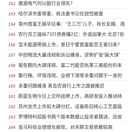
唐源电气何以能行业领先？
152
哈尔滨市委常委、政法委书记任锐忱被查
153
常州首富王振华往事：“王三万”儿子、校长女婿、周
154
农行员工操纵73只债券赚2亿：外逃加拿大 北京7处
某某的情人？
155
宝丰能源带病上市，昔日宁夏首富能否王者归来？
房产被查封
156
中创物流大量违规和诉讼缠身，逆势扩张“画大饼”
157
报告期内大肆违规、富二代能否执掌三美股份的未
158
集行贿、环保违规、业绩下滑等多重问题于一身的
来？
159
多重问题缠身 青岛农商行上市之路被推迟
金时科技上市了
160
蔚蓝生物今日上交所挂牌上市，高研发投入推动持
161
苏州龙杰上市前大肆分红，设备陈旧核心工艺面临
续成长
162
罗博特科招股书两个版本数据让投资者猜谜，应收
淘汰风险
163
金马科技业绩增长疲软，对关联交易依赖较高
账款飙升至2.5亿
164