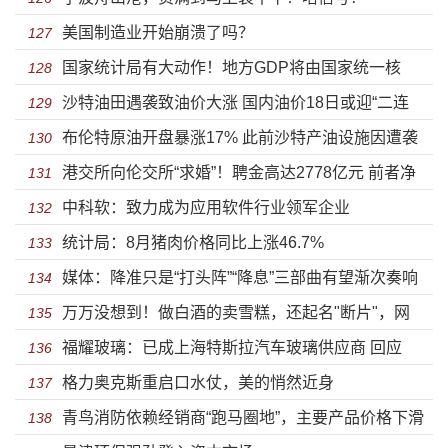
美国制造业开始崩溃了吗？
127
国家统计局有大动作！地方GDP将由国家统一核
128
沙特油田遇袭致油价大涨 国内油价18日或迎“二连
算！
129
布伦特原油开盘暴涨17% 此前沙特产油设施因遭袭
涨”
130
港交所向伦交所“求婚”！聘金高达2778亿元 前者净
减少供应
131
中科软：致力成为应用软件行业领军企业
利润是后者的2倍
132
统计局：8月猪肉价格同比上涨46.7%
133
媒体：降准只是“打头阵”“降息”三部曲有望渐次奏响
134
万万没想到！做白酒的卖雪糕，还起名"断片"，网
135
福耀玻璃：已成上海特斯拉汽车玻璃供应商 回应
友：看到就醉了！A股玩起跨界，自己都怕？
136
格力奥克斯重启口水仗，美的悄然近身
《美国工厂》
137
青鸟消防依赖经销商“跑马圈地”，主要产品价格下滑
138