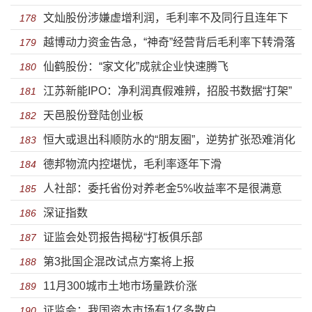
文灿股份涉嫌虚增利润，毛利率不及同行且连年下
予大量税收优惠却不思“回报”
178
越博动力资金告急，“神奇”经营背后毛利率下转滑落
滑
179
仙鹤股份：“家文化”成就企业快速腾飞
180
江苏新能IPO：净利润真假难辨，招股书数据“打架”
181
天邑股份登陆创业板
严重
182
恒大或退出科顺防水的“朋友圈”，逆势扩张恐难消化
183
德邦物流内控堪忧，毛利率逐年下滑
184
人社部：委托省份对养老金5%收益率不是很满意
185
深证指数
186
证监会处罚报告揭秘“打板俱乐部
187
第3批国企混改试点方案将上报
188
11月300城市土地市场量跌价涨
189
证监会：我国资本市场有1亿多散户
190