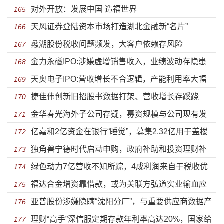
对外开放：发展中国 造福世界
165
天风证券登陆资本市场打造湖北金融新“名片”
166
蠡湖股份税收问题频发，大客户依赖存风险
167
金力永磁IPO:涉嫌虚增销售收入，业绩波动存隐患
168
天奥电子IPO:营收增长不合逻辑，产能利用率大幅
169
捷佳伟创新旧招股书数据打架、营收增长存蹊跷
下滑
170
金华春光海外子公司存疑，募资规模与公司现有发
171
亿嘉和2亿资金在银行“睡觉”，募集2.32亿用于盖楼
展水平不匹配
172
独角兽宁德时代启动申购，政府补助和投资理财补
173
绿色动力7亿营收不知所踪，4成利润来自于税收优
贴利润下滑
174
福达合金增资靠借款，或为关联方弘道实业输血应
惠
175
亚普股份涉嫌隐瞒“沈阳分厂”，与重要供应商数据产
对银行追责
176
理财“高手”深信服定期存款年利率高达20%，国家给
生“分歧”
177