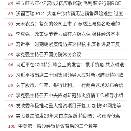
福立旺去年4亿营收2亿应收账款 毛利率逆行飙ROE
淡化设备业务
88
沃福百瑞IPO：大客户涉传销无证销售风险难控 过度
狂降
89
天禾农资：复杂的公司上市了 竟然还与臭名昭著的
依赖出口疫情当口存隐患
90
李克强：政策调节着力点在六稳六保 稳住经济基本
康美药业造假有关联
91
习近平：时刻绷紧疫情防控这根弦 扎实推进复工复
盘
92
李克强主持召开国务院常务会议
产复学
93
习近平在G20特别峰会上的发言：携手抗疫 共克时艰
94
习近平将出席二十国集团领导人应对新冠肺炎特别峰
95
关于股市、汇率、银行让利，一行两会这场发布会信
会
96
李克强主持召开中央应对新冠肺炎疫情工作领导小组
息量巨大
97
发改委积极推动重大投资项目开复工 加快5G网络等
会议 部署调整优化防控措施 进一步精准防范疫情跨境输
98
美股暴跌触发23年来首次熔断 特朗普：考虑降低薪
新基建建设进度
99
入输出等
中美第一阶段经贸协议背后的三个数字
资税救市
100