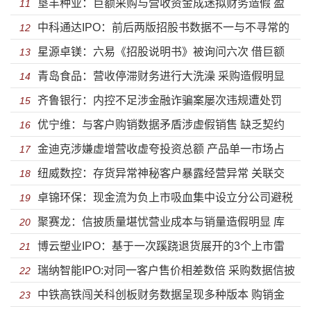
垦丰种业：巨额采购与营收资金成迷拟财务造假 盈
债 避而不答深交所质问毛利率问题
11
中科通达IPO：前后两版招股书数据不一与不寻常的
利能力大幅下滑股东违规减持被监管
12
星源卓镁：六易《招股说明书》被询问六次 借巨额
“可恢复”对赌协议
13
青岛食品：营收停滞财务进行大洗澡 采购造假明显
外汇未还涉跨境洗钱或涉扰乱外汇市场
14
齐鲁银行：内控不足涉金融诈骗案屡次违规遭处罚
刚申报就被监管信披或失实
15
优宁维：与客户购销数据矛盾涉虚假销售 缺乏契约
盈利能力缩水踩雷债劵违约
16
金迪克涉嫌虚增营收虚夸投资总额 产品单一市场占
精神携可恢复对赌协议闯关
17
纽威数控：存货异常神秘客户暴露经营异常 关联交
有率下滑债务压顶却急于分红
18
卓锦环保：现金流为负上市吸血集中设立分公司避税
易疑虚假披露虚增巨额营收为上市
19
聚赛龙：信披质量堪忧营业成本与销量造假明显 库
盈利能力下滑核心竞争力差强人意
20
博云塑业IPO：基于一次蹊跷退货展开的3个上市雷
存虚构涉同业竞争研发远低于同行
21
瑞纳智能IPO:对同一客户售价相差数倍 采购数据信披
区
22
中铁高铁闯关科创板财务数据呈现多种版本 购销金
造假明显销量前后矛盾
23