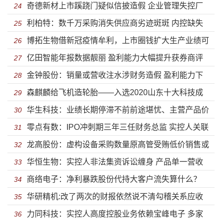
奇德新材上市蹊跷门疑似信披造假 企业管理失控厂
额动辄差异上亿还有可信度吗？
24
利柏特：数千万采购消失供应商劣迹斑斑 内控缺失
房或为违建
25
博拓生物借新冠疫情牟利，上市圈钱扩大生产业绩可
法律意识淡漠陷借贷纠纷
26
亿田智能年报数据靓丽 盈利能力大幅提升获券商评
持续存疑
27
金钟股份：销量或营收注水涉财务造假 盈利能力下
级买入
28
森麒麟给飞机造轮胎——入选2020山东十大科技成
滑扩产数量存疑或难消化
29
华生科技：业绩长期停滞不前前途堪忧、主营产品价
果
30
零点有数：IPO冲刺期三年三任财务总监 实控人关联
格大跌扩产预期收益难实现
31
龙高股份：虚构设备采购数量原高管受贿低价销售或
多达200余家公司
32
华恒生物：实控人非法集资诉讼缠身 产品单一营收
存猫腻 业绩下滑停滞不前降价成趋势
33
商络电子：净利暴跌股份代持大客户流失算什么？
高度依赖第一大客户
34
华研精机:改了两次的财报依然说不清勾稽关系应收
“高情商”转移一切潜在风险
35
力同科技：实控人高度控股业务依赖宝峰电子 多家
账款风险嚣张应对
36