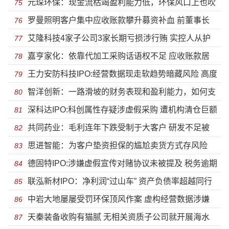
元琛环保：现金流枯竭盈利能力低，环保风口上也吹
用地及尴尬的临时工
75
罗曼照明客户集中应收账款攀升募资补血 前董事长
不动
76
艾隆科技4家子公司3家长期亏损涉行贿 实控人从护
蹊跷离职或与行贿有关
77
嘉亨家化：依靠代加工采购话语权不足 应收账款居
士直接到国企副总研发逐年下降
78
王力安防科技IPO:经营数据现走软趋势暗藏风险 高度
高不下大客户涉嫌传销
79
智洋创新：一路滑坡的财务表现和盈利能力，如何支
家族化企业能行多远？
80
深科达IPO:科创属性存疑涉虚假采购 遭机构清仓巨额
撑起上市梦想？
81
共同药业：毛利连年下跌受制于大客户 研发不足被
逾期账款对大客户收入下滑
82
思进智能：为客户垫资担保的尴尬卖货方式存风险
FDA警示盈利能力堪忧
83
德固特IPO:涉嫌虚假宣传对赌协议未被提及 税务逾期
第一大外协商资不抵债
84
联泓新材IPO：净利润“过山车” 资产负债率超越同行
遭员工起诉被列执行人
85
中岩大地屡屡受罚环保顶风作案 虚构经营数据涉嫌
近30%
86
天秦装备收购有猫腻 无相关资质子公司就开展海水
利益输送
87