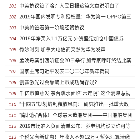
中美协议签了啥？人民日报这篇文章说明白了
101
2019年国内发明专利授权量：华为第一 OPPO第三
102
中美将签署第一阶段经贸协议
103
2019年净买入1.1万亿元 外资坚定加仓中国债券
104
微妙时刻 加拿大电信商突然为华为发声
105
孟晚舟案引渡听证会20日举行 加专家呼吁终结此案
106
国家主席习近平发表二〇二〇年新年贺词
107
创鑫激光过会靠编上市成功尚存疑？
108
千亿市值蒸发!茅台跳水面临"六连阴" 这个消息惹祸
109
“十四五”规划编制释放风向： 研究推出一批重大政
110
“南北船”合体！全球最大造船集团——中国船舶集团
策、重大举措、重大工程
111
2019市场准入负面清单公布：养老机构设立许可等
有限公司成立
112
个税又有新优惠！年收入不超12万可暂免汇算清缴
审批放开
113