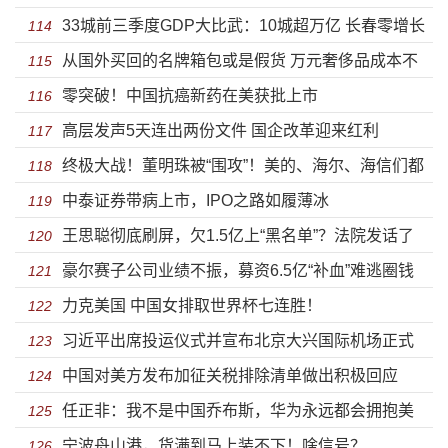
33城前三季度GDP大比武：10城超万亿 长春零增长
义务
114
从国外买回的名牌箱包或是假货 万元奢侈品成本不
115
零突破！中国抗癌新药在美获批上市
到三百元
116
高层发声5天连出两份文件 国企改革迎来红利
117
终极大战！董明珠被“围攻”！美的、海尔、海信们都
118
中泰证券带病上市，IPO之路如履薄冰
放大招了
119
王思聪彻底刷屏，欠1.5亿上“黑名单”？法院发话了
120
豪尔赛子公司业绩不振，募资6.5亿“补血”难逃圈钱
121
力克美国 中国女排取世界杯七连胜！
之嫌
122
习近平出席投运仪式并宣布北京大兴国际机场正式
123
中国对美方发布加征关税排除清单做出积极回应
投入运营
124
任正非：我不是中国乔布斯，华为永远都会拥抱美
125
宁波舟山港，货满到马上装不下！啥信号？
国公司
126