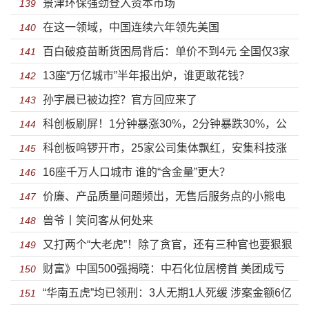
景津环保强劲登入资本市场
致盈利隐忧
139
在这一领域，中国连续六年领先美国
140
百白破疫苗断货困局背后：单价不到4元 全国仅3家
141
13座“万亿城市”半年报出炉，谁更敢花钱？
公司在产
142
孙宇晨已被边控？官方回应来了
143
科创板刷屏！1分钟暴涨30%，2分钟暴跌30%，公
144
科创板鸣锣开市，25家公司集体飘红，安集科技涨
募基金大赚100亿！
145
16座千万人口城市 谁的“含金量”更大？
幅高达287.85%
146
价廉、产品质量问题频出，无售后服务点的小熊电
147
兽爷丨笑问客从何处来
器何时能品牌化？
148
又打两个“大老虎”！除了贪官，还有三种官也要狠狠
149
财富》中国500强揭晓：中石化位居榜首 美团成亏
打
150
“华南五虎”均已领刑：3人无期1人死缓 涉案金额6亿
损之王
151