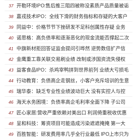
开勒环境IPO:售后推三阻四被称没素质产品质量被诟
子公司未实际经营就被注销
37
嘉戎技术IPO：全线下滑的财务指标和存疑的大客户
病 关联方认定问题深交所遭质疑
38
同益中：价格节节下挫研发不足科创属性存疑 业务
数据
39
诺思格：高负债率和逐渐恶化的现金流能否撑起二次
发展停滞未来竞争力缺失
40
中旗新材拒回答证监会提问引哗然 逆势数倍扩产信
冲刺IPO的野心？
41
金鹰重工靠关联交易刷业绩 改制或涉国资流失侵权
披失实研发人员大量流失
42
益客食品IPO：杀鸡宰鸭拼到世界前列 业绩大亏损毛
职工股东失实信披
43
行动教育：负债高企走钢丝，小客户充斥培训的生意
利率不及行业一半
44
瑞华泰：缺乏专业性业绩波动巨大 没有实控人与控
还能做几年？
45
海天水务困境：负债率高企毛利率全面下降 子公司
股股东以后到底谁说了算？
46
匠心家居:营收严重依赖对美出口 利润倚重税收优惠
一地鸡毛偿债能力远低于同行
47
呈和科技：筹资项目可能造成污染遮遮掩掩 第一大
贸易摩擦加剧应收风险
48
百胜智能：研发费用率几乎全行业最低 IPO上市只为
供应商为“一个人”的公司
49