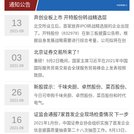
通知公告
弃创业板上市 开特股份转战精选层
13
北交所设立后，首家放弃IPO转战精选层的企业出现
2021-09
了。开特股份（832978）在新三板披露公告称，根
据自身发展战略需要进行综合考量，公司拟将在创
业板上市计划变更为在精选层挂牌。
北京证券交易所来了！
03
重磅！9月2日晚间，国家主席习近平在2021年中国
2021-09
国际服务贸易交易会全球服务贸易峰会上发表视频
致辞。
新股提示：千味央厨、卓然股份、菜百股份、
26
时代电气今日申购
今日可申购千味央厨、卓然股份、菜百股份和时代
2021-08
电气。
证监会通报7家首发企业现场检查情况 下一步
16
将推动现场检查常态化规范化
2021年1月份，中国证券业协会组织实施了首发企业
2021-08
信息披露质量抽查第二十八次抽签工作。8月13日，