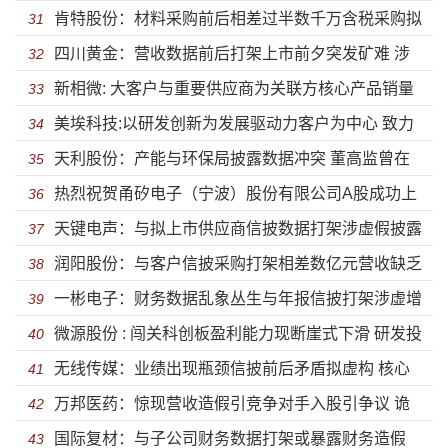
肯特股份：材料采购前后相差过半数千万含税采购拟
重重 现金流与采购金额不匹配涉虚假采购
31
四川黄金：营收数据前后打架上市前夕突发矿难 涉
虚构 披露文件材料现双数据可靠性存疑
32
新相微: 大客户与重要供应商为关联方核心产品销量
黑人员入股涉国有资产流失被追缴高管履历造假
33
美埃科技:以研发创新为发展驱动力客户为中心 致力
大幅下滑 股东低价清仓价格天地有别有钱炒股分红却募
34
天利股份：产能与环保局披露数据冲突 董高监曾在
致力成为空气净化产业领军企业
35
巨资补流
热烈祝贺甬矽电子（宁波）股份有限公司A股成功上
客户任职涉虚增营收举债之下控股股东占用资金
36
天键电声：与拟上市供应商信披数据打架涉虚假披露
市
37
润阳股份：与客户信披采购打架相差数亿元营收缺乏
弄虚作假只字不提靠补助及人民币贬值支撑或无法再续
38
一彬电子：财务数据乱象丛生与年报信披打架涉虚增
财务数据支撑 投资金额与环评披露相差数亿股东低价套
39
业绩佳话
微源股份 : 闯关科创板盈利能力现断崖式下滑 研发投
营收及虚假采购 质量存瑕疵被客户起诉偷税被罚
40
现补缴注册资本
无线传媒：业绩出现瓶颈信披前后矛盾拟虚构 核心
入错综复杂真假难辨且低于同行
41
万邦医药：惊现营收造假引竞争对手入股引争议 诡
业务收入前后不一致营收被质疑手握重金上市圈钱味十
42
国际复材：与子公司财务数据打架或暴露财务造假
异减资9成与环评投资金额打架圈钱味道十足
43
足