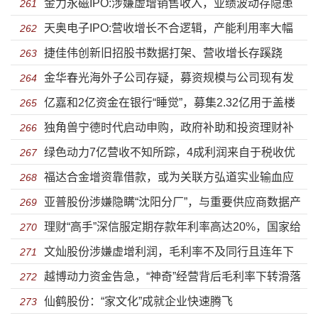
金力永磁IPO:涉嫌虚增销售收入，业绩波动存隐患
261
天奥电子IPO:营收增长不合逻辑，产能利用率大幅
262
捷佳伟创新旧招股书数据打架、营收增长存蹊跷
下滑
263
金华春光海外子公司存疑，募资规模与公司现有发
264
亿嘉和2亿资金在银行“睡觉”，募集2.32亿用于盖楼
展水平不匹配
265
独角兽宁德时代启动申购，政府补助和投资理财补
266
绿色动力7亿营收不知所踪，4成利润来自于税收优
贴利润下滑
267
福达合金增资靠借款，或为关联方弘道实业输血应
惠
268
亚普股份涉嫌隐瞒“沈阳分厂”，与重要供应商数据产
对银行追责
269
理财“高手”深信服定期存款年利率高达20%，国家给
生“分歧”
270
文灿股份涉嫌虚增利润，毛利率不及同行且连年下
予大量税收优惠却不思“回报”
271
越博动力资金告急，“神奇”经营背后毛利率下转滑落
滑
272
仙鹤股份：“家文化”成就企业快速腾飞
273