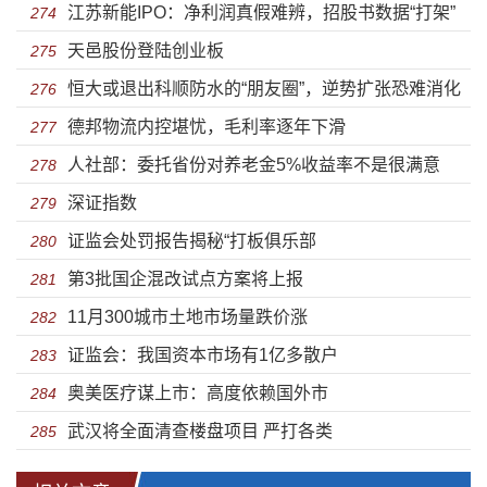
江苏新能IPO：净利润真假难辨，招股书数据“打架”
274
天邑股份登陆创业板
严重
275
恒大或退出科顺防水的“朋友圈”，逆势扩张恐难消化
276
德邦物流内控堪忧，毛利率逐年下滑
277
人社部：委托省份对养老金5%收益率不是很满意
278
深证指数
279
证监会处罚报告揭秘“打板俱乐部
280
第3批国企混改试点方案将上报
281
11月300城市土地市场量跌价涨
282
证监会：我国资本市场有1亿多散户
283
奥美医疗谋上市：高度依赖国外市
284
武汉将全面清查楼盘项目 严打各类
285