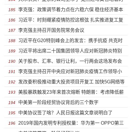
李克强：政策调节着力点在六稳六保 稳住经济基本
康美药业造假有关联
185
习近平：时刻绷紧疫情防控这根弦 扎实推进复工复
盘
186
李克强主持召开国务院常务会议
产复学
187
习近平在G20特别峰会上的发言：携手抗疫 共克时
188
习近平将出席二十国集团领导人应对新冠肺炎特别
艰
189
关于股市、汇率、银行让利，一行两会这场发布会
峰会
190
李克强主持召开中央应对新冠肺炎疫情工作领导小
信息量巨大
191
发改委积极推动重大投资项目开复工 加快5G网络等
组会议 部署调整优化防控措施 进一步精准防范疫情跨境
192
美股暴跌触发23年来首次熔断 特朗普：考虑降低薪
新基建建设进度
193
输入输出等
中美第一阶段经贸协议背后的三个数字
资税救市
194
中美协议签了啥？人民日报这篇文章说明白了
195
2019年国内发明专利授权量：华为第一 OPPO第三
196