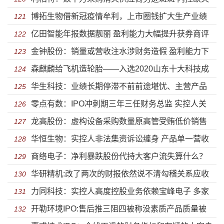
博拓生物借新冠疫情牟利，上市圈钱扩大生产业绩
法律意识淡漠陷借贷纠纷
121
亿田智能年报数据靓丽 盈利能力大幅提升获券商评
可持续存疑
122
金钟股份：销量或营收注水涉财务造假 盈利能力下
级买入
123
森麒麟给飞机造轮胎——入选2020山东十大科技成
滑扩产数量存疑或难消化
124
华生科技：业绩长期停滞不前前途堪忧、主营产品
果
125
零点有数：IPO冲刺期三年三任财务总监 实控人关
价格大跌扩产预期收益难实现
126
龙高股份：虚构设备采购数量原高管受贿低价销售
联多达200余家公司
127
华恒生物：实控人非法集资诉讼缠身 产品单一营收
或存猫腻 业绩下滑停滞不前降价成趋势
128
商络电子：净利暴跌股份代持大客户流失算什么？
高度依赖第一大客户
129
华研精机:改了两次的财报依然说不清勾稽关系应收
“高情商”转移一切潜在风险
130
力同科技：实控人高度控股业务依赖宝峰电子 多家
账款风险嚣张应对
131
开勒环境IPO:售后推三阻四被称没素质产品质量被
子公司未实际经营就被注销
132