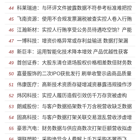
科莱瑞迪：与环评文件披露数据不符参考标准难把控
违反八项规定精神被整改多次违规被处罚同业竞争涉虚
44
飞南资源：使用不合规发票漏税被查实控人卷入行贿
前员工为经销商大客户为子公司信披不实两大护法或为
45
假陈述
江瀚新材：实控人行贿享受公务员待遇吃空饷？产能
案 与客户供应商购销数据同时打架募投项目投入披露前
46
上市开路
一博科技：增资价格异常或存利益输送 数据打架漏
利用持续下滑却募巨资扩产并分红13亿元
47
后不一
新巨丰：运用智能化技术降本增效 产品优越性获客
洞百出巨额资金躺赚上市目的存疑
48
首创证券：大股东清仓退场股权价格相差数倍财务数
户认可市场占有率将持续稳健上升
49
嘉曼服饰的二次IPO获批发行 刷单收警示函商品质量
据掐架 屡次违规内控堪忧踩红线考验承诺与法规等同问
50
伟康医疗：高新技术资质存疑增减资暴露违规操作涉
屡上黑榜
51
题？
炜冈科技：实控人履历造假引效仿千万存货被虚构
违法 产品质量频发明星机构纷纷清仓退场不差钱却募资
52
朗威股份：与客户数据掐架数千万含税营收缺乏数据
营收遭多次更改财务勾稽异常诡异情况层出不穷
53
扩产
固高科技：与客户数据打架关联交易混乱营收涉虚增
支撑 实控人履历造假引效子公司遭蹊跷注销
54
豪恩汽电：财务数据与供应商数次打架巨额营收拟虚
子公司大面积亏损依赖补助存货拟虚构
55
溯联塑胶：采购诡异令人费解上千万采购不翼而飞
增 霸王条款坑供应商遭起诉产品质量问题遭巨额索赔
56