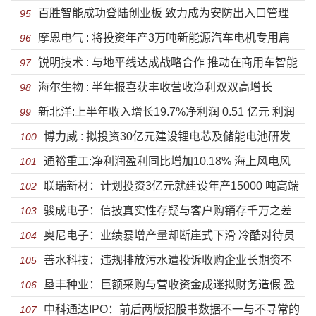
百胜智能成功登陆创业板 致力成为安防出入口管理
数据异常或存虚假采购
95
摩恩电气 : 将投资年产3万吨新能源汽车电机专用扁
行业领军企业
96
锐明技术 : 与地平线达成战略合作 推动在商用车智能
型电磁线项目
97
海尔生物 : 半年报喜获丰收营收净利双双高增长
化领域
98
新北洋:上半年收入增长19.7%净利润 0.51 亿元 利润
99
博力威 : 拟投资30亿元建设锂电芯及储能电池研发
与营收未同步增长
100
通裕重工:净利润盈利同比增加10.18% 海上风电风
生产总部项目
101
联瑞新材：计划投资3亿元就建设年产15000 吨高端
机大型化成为未来趋势
102
骏成电子：信披真实性存疑与客户购销存千万之差
芯片封装用球形粉体
103
奥尼电子：业绩暴增产量却断崖式下滑 冷酷对待员
诸多财务数据异常经营拟造假
104
善水科技：违规排放污水遭投诉收购企业长期资不
工令人寒心弄虚作假被行政处罚
105
垦丰种业：巨额采购与营收资金成迷拟财务造假 盈
抵债 避而不答深交所质问毛利率问题
106
中科通达IPO：前后两版招股书数据不一与不寻常的
利能力大幅下滑股东违规减持被监管
107