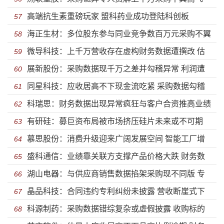
高端抗生素重磅玩家 盟科药业成功登陆科创板
巨额含税营收拟虚增借巨款好友受让股份拟代持
57
海正生材：多位股东参与同业竞争数百万元采购不翼
58
微导科技：上千万营收存在虚构财务数据遭撰改 估
而飞 科创属性备受质疑盈利能力急速下滑
59
展新股份：采购数据现千万之差并勾稽异常 利润遭
值大幅缩水机构血亏竞争能力力下降
60
同星科技：应收居高不下现金流吃紧 采购数据勾稽
多次调节未上市盈利能力遭滑铁卢信披滑稽
61
科瑞思：财务数据出现异常疯狂与客户合资推高业绩
异常履历造假大量用工被外包存蹊跷
62
有研硅：募巨资布局被市场挤压硅片未来或不可期
实际控制人履历造假违法用工高新资质存疑
63
慕思股份：消费升级迎来广阔发展空间 智能工厂增
政府补助攀升盈利能力出现大幅下滑
64
盛科通信：业绩靠关联方支撑产品价格大跌 财务数
强竞争力满足客户多元化需求
65
湖山电器：与供应商销售数据掐架采购现不同版 专
据双版本股权倒腾或存利益输送
66
晶品科技：合同违约专利纠纷未披露 营收断崖式下
利侵权造假被停标3年客户集体注销存蹊跷
67
科源制药：采购数据错综复杂或虚假披露 收购标的
滑财务数据遭调节采购被质疑虚构
68