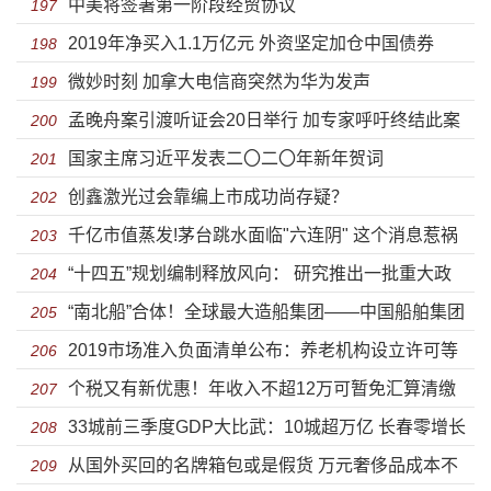
中美将签署第一阶段经贸协议
197
2019年净买入1.1万亿元 外资坚定加仓中国债券
198
微妙时刻 加拿大电信商突然为华为发声
199
孟晚舟案引渡听证会20日举行 加专家呼吁终结此案
200
国家主席习近平发表二〇二〇年新年贺词
201
创鑫激光过会靠编上市成功尚存疑？
202
千亿市值蒸发!茅台跳水面临"六连阴" 这个消息惹祸
203
“十四五”规划编制释放风向： 研究推出一批重大政
204
“南北船”合体！全球最大造船集团——中国船舶集团
策、重大举措、重大工程
205
2019市场准入负面清单公布：养老机构设立许可等
有限公司成立
206
个税又有新优惠！年收入不超12万可暂免汇算清缴
审批放开
207
33城前三季度GDP大比武：10城超万亿 长春零增长
义务
208
从国外买回的名牌箱包或是假货 万元奢侈品成本不
209