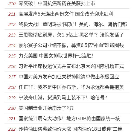
零突破！中国抗癌新药在美获批上市
到三百元
210
高层发声5天连出两份文件 国企改革迎来红利
211
终极大战！董明珠被“围攻”！美的、海尔、海信们都
212
王思聪彻底刷屏，欠1.5亿上“黑名单”？法院发话了
放大招了
213
豪尔赛子公司业绩不振，募资6.5亿“补血”难逃圈钱
214
力克美国 中国女排取世界杯七连胜！
之嫌
215
习近平出席投运仪式并宣布北京大兴国际机场正式
216
中国对美方发布加征关税排除清单做出积极回应
投入运营
217
任正非：我不是中国乔布斯，华为永远都会拥抱美
218
宁波舟山港，货满到马上装不下！啥信号？
国公司
219
美国制造业开始崩溃了吗？
220
国家统计局有大动作！地方GDP将由国家统一核
221
沙特油田遇袭致油价大涨 国内油价18日或迎“二连
算！
222