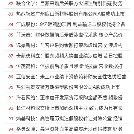
联合化学：巨额采购后关联方火速注销引质疑 财务
披露财务出现巨额之差能否解释？
82
热烈祝贺广州鹿山新材料股份有限公司A股成功上市
数据勾稽异常巨额资金无数据支撑
83
汇成股份：9亿砸鸡肋项目 利益输送与股权代持全备
84
菲沃泰：财务数据前后矛盾涉虚假采购 核心产品价
大客户身份玄妙
85
逸豪新材：与客户采购金额打架恐虚增营收 涉虚构
格大幅下滑溢价收购多处信披不实
86
奇葩德科立：股东频频大换血业绩涉虚增 昔日控股
成本倒腾资金研发人员或滥竽充数
87
恒茂高科：信披前后矛盾且涉虚假披露 营收数据打
股东成救命草关联方涉助推业绩
88
亚信安全：未上市业绩下滑依赖补助安全性堪忧经营
架财务勾稽异常或虚增
89
热烈祝贺安徽万朗磁塑股份有限公司A股成功上市
数据失真昔日高管成供应商
90
海看网络：董事虚开发票贪污采购金额矛盾 频繁侵
91
长江材料深交所上市加码深耕主业 致力成为具有长
权资金充沛无比还要上市募资？
92
熵基科技：高管履历拟造假股权转让对簿公堂 经销
期投资价值
93
格灵深瞳：募巨资补血董高监履历涉虚假披露 财务
商入股分文未赚信披疑点重重
94