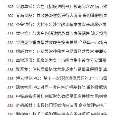
星源卓镁：六易《招股说明书》被询问六次 借巨额
“可恢复”对赌协议
108
青岛食品：营收停滞财务进行大洗澡 采购造假明显
外汇未还涉跨境洗钱或涉扰乱外汇市场
109
齐鲁银行：内控不足涉金融诈骗案屡次违规遭处罚
刚申报就被监管信披或失实
110
优宁维：与客户购销数据矛盾涉虚假销售 缺乏契约
盈利能力缩水踩雷债劵违约
111
金迪克涉嫌虚增营收虚夸投资总额 产品单一市场占
精神携可恢复对赌协议闯关
112
纽威数控：存货异常神秘客户暴露经营异常 关联交
有率下滑债务压顶却急于分红
113
卓锦环保：现金流为负上市吸血集中设立分公司避
易疑虚假披露虚增巨额营收为上市
114
聚赛龙：信披质量堪忧营业成本与销量造假明显 库
税 盈利能力下滑核心竞争力差强人意
115
博云塑业IPO：基于一次蹊跷退货展开的3个上市雷
存虚构涉同业竞争研发远低于同行
116
瑞纳智能IPO:对同一客户售价相差数倍 采购数据信
区
117
中铁高铁闯关科创板财务数据呈现多种版本 购销金
披造假明显销量前后矛盾
118
奇德新材上市蹊跷门疑似信披造假 企业管理失控厂
额动辄差异上亿还有可信度吗？
119
利柏特：数千万采购消失供应商劣迹斑斑 内控缺失
房或为违建
120