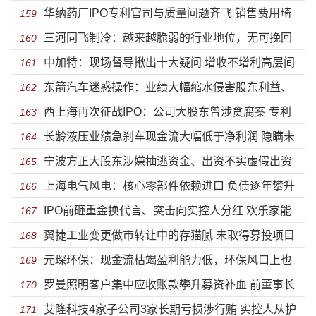
华纳药厂IPO专利官司与质量问题齐飞 销售费用畸
人家族的蹊跷股权
159
三河同飞制冷：越来越脆弱的行业地位，无可挽回
高利润猛跌
160
中加特：现场督导揪出十大疑问 增收不增利高层间
的毛利率下降
161
东箭汽车迷惑操作：业绩大幅缩水侵害股东利益、
“利益输送”纠缠不清
162
西上海再次征战IPO：公司大股东曾涉贪腐案 专利
国际市场乏力仍野心勃勃扩大产能
163
长龄液压业绩急刹车现金流大幅低于净利润 隐瞒未
数据存猫腻
164
宁波方正大股东涉嫌抽逃资金、出资不实虚假出资
披露信息股权高度集中隐患显现
165
上海电气风电：核心零部件依赖进口 负债逐年攀升
等“空手套白狼”暴露上市不了了之？
166
IPO前砸重金换代言、突击向实控人分红 欢乐家能
独立分拆上市前路几何？
167
翼捷工业变更做市转让中的存猫腻 未取得募投项目
不能“欢乐”IPO？
168
元琛环保：现金流枯竭盈利能力低，环保风口上也
用地及尴尬的临时工
169
罗曼照明客户集中应收账款攀升募资补血 前董事长
吹不动
170
艾隆科技4家子公司3家长期亏损涉行贿 实控人从护
蹊跷离职或与行贿有关
171