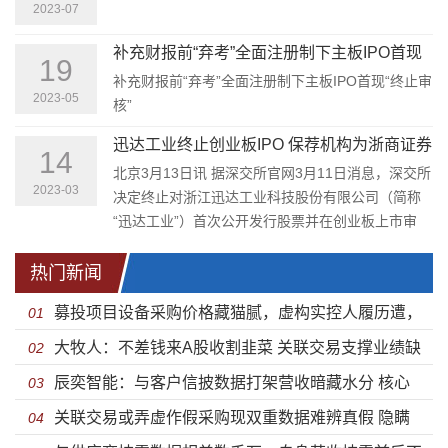
2023-07
补充财报前“弃考”全面注册制下主板IPO首现
19
“终止审核” 中天氟硅成主板实施全面注册制以
补充财报前“弃考”全面注册制下主板IPO首现“终止审
来的主动撤单首例
2023-05
核”
迅达工业终止创业板IPO 保荐机构为浙商证券
14
北京3月13日讯 据深交所官网3月11日消息，深交所
2023-03
决定终止对浙江迅达工业科技股份有限公司（简称
“迅达工业”）首次公开发行股票并在创业板上市审
核。
热门新闻
募投项目设备采购价格藏猫腻，虚构实控人履历遭，
01
大牧人：不差钱来A股收割韭菜 关联交易支撑业绩缺
使用含氟防油剂警惕“毒”餐具——众鑫环保IPO
02
辰奕智能：与客户信披数据打架营收暗藏水分 核心
乏持续性业绩大幅下滑
03
关联交易或弄虚作假采购现双重数据难辨真假 隐瞒
产品价格下好友增资未披露价格实控人履历造假
04