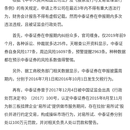
根据《中华人民共和国公司法》及《股票发行与交易管理暂行
条例》的有关规定，申请上市公司在最近3年内不得有重大违法行
为，
财务
会计报告不得有虚假记载。然而中泰证券在申报期内多次
违法违规，且被证监会行政处罚。
首先，中泰证券在申报期内纠纷众多，官司缠身。仅2019年前9
个月，各种诉讼、仲裁就多达25件。天眼查公开资料显示，中泰证
券自身风险177条，周边风险16097条，预警提醒2963条。种种数据
都在预示中泰证券的风险系数值得警惕。
另外、据工商税务部门相关数据显示，中泰证券在申报披露周
期内，分别于2016年7月1日和2016年10月1日发生欠税行为。
再有，中泰证券曾于2017年12月4日被中国证监会出具《行政
处罚决定书》〔2017〕100号，认定中泰证券在2015年8月至11月
为新三板挂牌企业“易所试”提供做市服务期间，存在拉抬“易所试”股
价并进行约定交易，构成操纵市场行为，对易所试、中泰证券分别
处以100万元罚款，并对相关负责人处以罚款和警告。