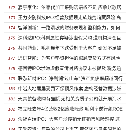
嘉亨家化：依靠代加工采购话语权不足 应收账款居
士直接到国企副总研发逐年下降
172
王力安防科技IPO:经营数据现走软趋势暗藏风险 高
高不下大客户涉嫌传销
173
智洋创新：一路滑坡的财务表现和盈利能力，如何
度家族化企业能行多远？
174
深科达IPO:科创属性存疑涉虚假采购 遭机构清仓巨
支撑起上市梦想？
175
共同药业：毛利连年下跌受制于大客户 研发不足被
额逾期账款对大客户收入下滑
176
思进智能：为客户垫资担保的尴尬卖货方式存风险
FDA警示盈利能力堪忧
177
德固特IPO:涉嫌虚假宣传对赌协议未被提及 税务逾
第一大外协商资不抵债
178
联泓新材IPO：净利润“过山车” 资产负债率超越同行
期遭员工起诉被列执行人
179
中岩大地屡屡受罚环保顶风作案 虚构经营数据涉嫌
近30%
180
天秦装备收购有猫腻 无相关资质子公司就开展海水
利益输送
181
福立旺去年4亿营收2亿应收账款 毛利率逆行飙ROE
淡化设备业务
182
沃福百瑞IPO：大客户涉传销无证销售风险难控 过
狂降
183
天禾农资：复杂的公司上市了 竟然还与臭名昭著的
度依赖出口疫情当口存隐患
184