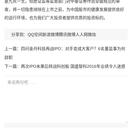
是九死一生。但愿证监等监管部门对中泰证券作出全面规范的审
查，将一切隐患排除在上市之前，为中国股市的健康发展提供良好
的运行环境，也为我们广大投资者提供优质的投资标的。
分享到：
QQ空间
新浪微博
腾讯微博
人人网
微信
上一篇：
四问金丹科技再战IPO：对手变成大客户？6名董监事为何
辞职
下一篇：
两次IPO未果后转战科创板 国盛智科2016年业绩令人迷惑