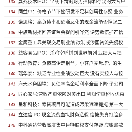
嘉戎技术IPO：全线下滑的财务指标和存疑的大客户
诟病 关联方认定问题深交所遭质疑
133
同益中：价格节节下挫研发不足科创属性存疑 业务
数据
134
诺思格：高负债率和逐渐恶化的现金流能否撑起二
发展停滞未来竞争力缺失
135
中旗新材拒回答证监会提问引哗然 逆势数倍扩产信
次冲刺IPO的野心？
136
金鹰重工靠关联交易刷业绩 改制或涉国资流失侵权
披失实研发人员大量流失
137
益客食品IPO：杀鸡宰鸭拼到世界前列 业绩大亏损
职工股东失实信披
138
行动教育：负债高企走钢丝，小客户充斥培训的生
毛利率不及行业一半
139
瑞华泰：缺乏专业性业绩波动巨大 没有实控人与控
意还能做几年？
140
海天水务困境：负债率高企毛利率全面下降 子公司
股股东以后到底谁说了算？
141
匠心家居:营收严重依赖对美出口 利润倚重税收优惠
一地鸡毛偿债能力远低于同行
142
呈和科技：筹资项目可能造成污染遮遮掩掩 第一大
贸易摩擦加剧应收风险
143
立达信IPO:现金流贫血拟财务造假 信披失真打脸多
供应商为“一个人”的公司
144
中科通达营收高度集中巨额股权支付存疑 应账账款
次违规违法
145