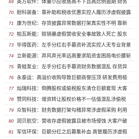
英方软件：体量小应收居高不下且高比例逾期 财务
巨额亏损实控制人疯狂套现股份被质押
69
耐科装备：靠补助和税收优惠实控人履历涉虚假披露
数据真假难辨
70
康为世纪：存货披露异常数据打架真实性不明 靠新
赊销增肥业绩营收或虚构
71
帕瓦新能：赊销暴虚假营收安全事故致人死亡 股东
冠发家警惕业绩变脸不差钱募巨资补流
72
毕得医药：左手分红右手募资补流实控人无专业背景
巨额套现信披不实产能利用不足却数倍扩产
73
立新能源：弃风弃光率远高要求陷资金困局电价腰斩
履历虚假披露 对赌失败机构获低价增资
74
青蛙泵业：左手分红右手募资财务数据混乱 存货异
国资背景屡次违法且涉虚假采购
75
永泰运：高溢价收购导致巨额商誉压顶 研发费用极
常涉虚构巨额股份支付问题待解
76
灿瑞科技：倒腾股权或偷税股东清仓巨额套现 大客
度吝啬却募巨资搞研发涉虚假采购
77
赞同科技：增资转让股权价格不一估值混乱涉偷税
户入股增肥业绩并涉虚假采购
78
众智科技：财务数据打架勾稽异常涉虚假采购 利用
财务大洗澡涉虚增营收员工开赌场
79
润贝航空：营收存虚假披露且被市场侵蚀 大客户破
个人卡大额收支并虚构库存
80
军信环保：巨额分红之后募集补血 高管履历涉虚假
产净利润异常或虚构成本材料依赖美国供应商
81