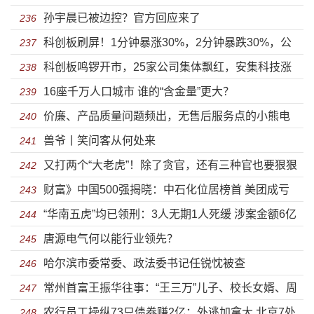
孙宇晨已被边控？官方回应来了
236
科创板刷屏！1分钟暴涨30%，2分钟暴跌30%，公
237
科创板鸣锣开市，25家公司集体飘红，安集科技涨
募基金大赚100亿！
238
16座千万人口城市 谁的“含金量”更大？
幅高达287.85%
239
价廉、产品质量问题频出，无售后服务点的小熊电
240
兽爷丨笑问客从何处来
器何时能品牌化？
241
又打两个“大老虎”！除了贪官，还有三种官也要狠狠
242
财富》中国500强揭晓：中石化位居榜首 美团成亏
打
243
“华南五虎”均已领刑：3人无期1人死缓 涉案金额6亿
损之王
244
唐源电气何以能行业领先？
245
哈尔滨市委常委、政法委书记任锐忱被查
246
常州首富王振华往事：“王三万”儿子、校长女婿、周
247
农行员工操纵73只债券赚2亿：外逃加拿大 北京7处
某某的情人？
248