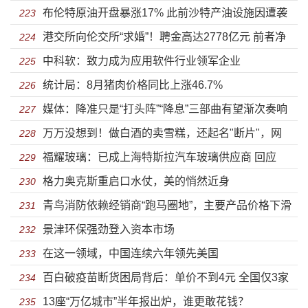
布伦特原油开盘暴涨17% 此前沙特产油设施因遭袭
涨”
223
港交所向伦交所“求婚”！聘金高达2778亿元 前者净
减少供应
224
中科软：致力成为应用软件行业领军企业
利润是后者的2倍
225
统计局：8月猪肉价格同比上涨46.7%
226
媒体：降准只是“打头阵”“降息”三部曲有望渐次奏响
227
万万没想到！做白酒的卖雪糕，还起名"断片"，网
228
福耀玻璃：已成上海特斯拉汽车玻璃供应商 回应
友：看到就醉了！A股玩起跨界，自己都怕？
229
格力奥克斯重启口水仗，美的悄然近身
《美国工厂》
230
青鸟消防依赖经销商“跑马圈地”，主要产品价格下滑
231
景津环保强劲登入资本市场
致盈利隐忧
232
在这一领域，中国连续六年领先美国
233
百白破疫苗断货困局背后：单价不到4元 全国仅3家
234
13座“万亿城市”半年报出炉，谁更敢花钱？
公司在产
235