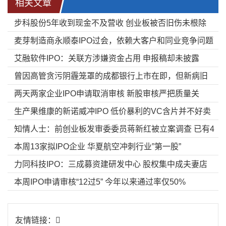
相关文章
步科股份5年收到现金不及营收 创业板被否旧伤未根除
麦芽制造商永顺泰IPO过会，依赖大客户和同业竞争问题
艾融软件IPO：关联方涉嫌资金占用 申报稿却未披露
待解
曾因高管贪污阴霾笼罩的成都银行上市在即，但新病旧
两天两家企业IPO申请取消审核 新股审核严把质量关
疾仍需待解
生产果维康的新诺威冲IPO 低价暴利的VC含片并不好卖
知情人士：前创业板发审委委员蒋新红被立案调查 已有4
本周13家拟IPO企业 华夏航空冲刺行业”第一股”
人被查
力同科技IPO：三成募资建研发中心 股权集中成夫妻店
本周IPO申请审核“12过5” 今年以来通过率仅50%
友情链接：