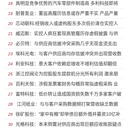
具明显竞争优势的汽车零部件制造商 多利科技即将
率持续下滑或隐瞒关联信息未披露
18
驰IPO
耐普泵业：董监高履历信息或存严重不实 产品产量
迎来申购
19
芯动联科:经销收入或虚构股东多次低价清仓实控人
与销量前后披露不一致且与竞争对手信披不符
20
威迈斯：实控人疯狂套现高管履历存虚假披露 与供
卡脖子年入百万 2名销售创上亿元营收关联交易占比近四
21
必贝特：与供应商信披冲突采购几乎无现金流支出
应商信披格格不入巨额采购无法对账客户入股营收飙升
22
成
埃科光电：与客户供应商均存信披冲突并出现营收数
信披前后矛盾无产品上市估值却超100亿元低价倒腾股权
23
股东欠巨额外债
利安科技：患大客户依赖症增收不增利估值却翻倍
据勾稽异常 实控人等股东巨额套现 产品价格遭大幅下滑
24
引质疑
浙江控阀沦为控股股东提款机分光所有利润 邀亲朋
子公司悉数亏损半数发明靠受让收购实控人巨额亏空资
25
产销率不足却数倍扩产
百利天恒：涉假发票案财务勾稽异常拟虚假采购 业
好友薅羊毛购假发票逃税信披问题重重
26
产
富特科技：低价转让造成国资损失数千万多家客户破
绩持续下滑依赖补助偿债能力弱巨额推广费存猫腻
27
江河纸业：与与客户采购数据频打架营收缺乏数据
产损失惨重 债务压顶客户入股隐瞒披露价格并已经大幅
28
徐矿股份：“家中有粮”却举债巨额外借并募资10亿补
支撑 高价收购赔本买卖或存猫腻违规融资利用贫困户贷
29
减持
光格科技：本末倒置对供应商出现巨额应收账款疑点
流 财务数据相差数亿元矿难之下冲关能否顺利？
30
款入股