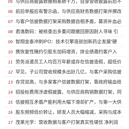
与供应商披露数据相差数千万，自身营收披露前后不
实控人及高管行贿案发后总经理火速离职——崇德科技
05
前后举报后有警示函，与供应商财务数据打架并撰改
一，产品质量堪忧被起诉虚假宣传被罚——宏石激光IPO
06
获注册发行
与客户信披数据打架采购数据自相矛盾，募资补血必
财务数据——宏盛华源信披质量堪忧
07
君逸数码：被核查出多重问题撤回原因耐人寻味 引
要性存疑业绩下滑市场占有率下降经销商数量锐减——
08
智翔金泰冲刺IPO：技术引擎造就创新药企发展“硬
国资成二当家依赖四川收入确认存猫腻
09
众辰科技获注册
携恢复性赌约引股东加码增资，拼业绩邀约客户入
核”
10
劳务派遣员工人均百万年薪或存在信披造假，超低价
伙，扣“字眼”转板募资资金多出2亿元——泰丰智能再闯
11
罕见，子公司营收规模多出好几亿，与客户采购信披
收购净资产超百万集体资产，安全事故频发未披露，涉
12
IPO
存贷双高，与多家客户信披数据打架，靠政府输血抢
数据打架，支付费用异常有钱分红没钱交税——平安电
13
嫌刻意不为员工缴纳公积金——荣泰电工IPO
招投标费用涉虚假披露，与供应商购销数据打架，同
占中低端市场——华虹半导闯关科创板
14
工IPO
信披相互矛盾产能利用大幅下滑却扩产，与第一大供
项目收入披露相差上千万——朗坤环境迎来申购
15
股东频频低价转让，研发人员大幅缩减，采购与成本
应商财务数据打架，分红金额与募资补流相当——联域
16
茂莱光学：营收数据与客户打架真实性堪忧 净利润
不匹配，实缴资本为“0”元成立次年便成为大客户—思必
17
光电IPO