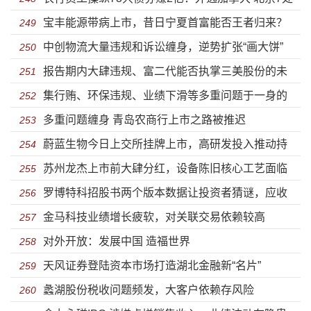
宝丰能源带病上市，昔日宁夏首富能否王者归来？
房产被查封
249
中创物流大量违规和诉讼缠身，逆势扩张“画大饼”
250
报告期内大肆违规、富二代能否执掌三美股份的未
251
集行贿、环保违规、业绩下滑等多重问题于一身的
来？
252
多重问题缠身 青岛农商行上市之路被推迟
金时科技上市了
253
蔚蓝生物今日上交所挂牌上市，高研发投入推动持
254
苏州龙杰上市前大肆分红，设备陈旧核心工艺面临
续成长
255
罗博特科招股书两个版本数据让投资者猜谜，应收
淘汰风险
256
金马科技业绩增长疲软，对关联交易依赖较高
账款飙升至2.5亿
257
对外开放：发展中国 造福世界
258
天风证券登陆资本市场打造湖北金融新“名片”
259
蠡湖股份税收问题频发，大客户依赖存风险
260