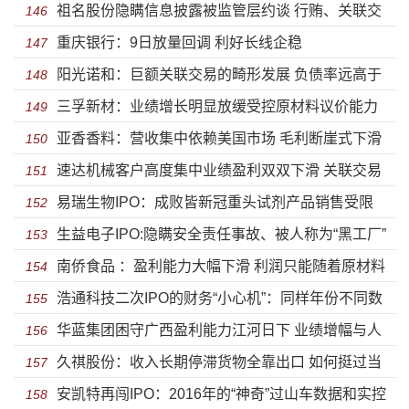
祖名股份隐瞒信息披露被监管层约谈 行贿、关联交
飙升毛利率大幅下滑负债率畸高
146
重庆银行：9日放量回调 利好长线企稳
易全被翻出来了令人嘘叹
147
阳光诺和：巨额关联交易的畸形发展 负债率远高于
148
三孚新材：业绩增长明显放缓受控原材料议价能力
同行盈利能力出现波动
149
亚香香料：营收集中依赖美国市场 毛利断崖式下滑
弱 现金流承压募资高比例补血
150
速达机械客户高度集中业绩盈利双双下滑 关联交易
危机时刻高悬
151
易瑞生物IPO：成败皆新冠重头试剂产品销售受限
复杂涉同业竞争
152
生益电子IPO:隐瞒安全责任事故、被人称为“黑工厂”
靠政府补助供应商堪忧
153
南侨食品 ：盈利能力大幅下滑 利润只能随着原材料
也能上市？
154
浩通科技二次IPO的财务“小心机”：同样年份不同数
价格波动上下起舞
155
华蓝集团困守广西盈利能力江河日下 业绩增幅与人
据 完美避开申报期
156
久祺股份：收入长期停滞货物全靠出口 如何挺过当
均创收远低于同行投资价值偏弱
157
安凯特再闯IPO：2016年的“神奇”过山车数据和实控
下全面收缩的外部世界
158