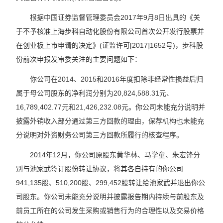
根据中国证券监督管理委员会2017年9月8日出具的《关
于不予核准上海步科自动化股份有限公司首次公开发行股票并
在创业板上市申请的决定》(证监许可[2017]1652号)，步科股
份前次申报发审委关注的主要问题如下：
你公司在2014、2015和2016年度扣除非经常性损益后归
属于母公司股东的净利润分别为20,824,588.31元、
16,789,402.77元和21,426,232.08元。你公司未能充分说明并
披露外销收入部分通过第三方回款的理由，保荐机构也未能充
分说明对外资财务公司第三方回款所履行的核查程序。
2014年12月，你公司原股东黄华林、马学童、朱宏锋分
别与池家武签订股份转让协议，将其各自持有的你公司
941,135股、510,200股、299,452股转让给池家武并退出你公
司股东。你公司未能充分说明并披露报告期内持续与前股东及
前员工所在的公司发生采购或销售行为的合理性以及交易价格