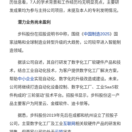
历信息看，7人的学术背景和工作经历均无明显亮点，主要研
发成果均为参与主持公司项目，未提及本人的专利发明情况。
潜力业务尚未盈利
步科股份在招股说明书中称，围绕《
中国制造2025
》国
家战略和全球制造业转型升级的大趋势，公司较早进入智能制
造领域。
据该公司自述，其自行研发了数字化工厂软硬件产品和技
术，结合工业自动化技术，为客户提供数字化工厂解决方案，
帮助
中小企业
实现自动化、数字化的升级改造或建设。未来，
公司将继续打造自动化设备控制、数字化工厂、工业SaaS软
件构成的“三轮驱动”技术平台。招股书显示，步科股份这一产
品主要客户为阿里云、金蝶软件、迪卡侬等。
据悉，步科股份2019年先后在成都和杭州设立了控股子
公司，主营数字化工厂及工业
互联网
相关软硬件产品的研发和
销售，但两家公司均处于
亏损
状态。