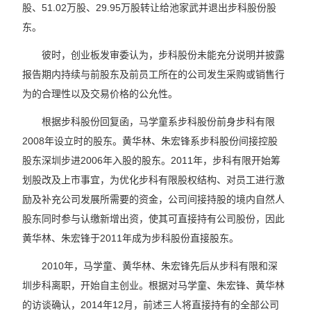
股、51.02万股、29.95万股转让给池家武并退出步科股份股
东。
彼时，创业板发审委认为，步科股份未能充分说明并披露
报告期内持续与前股东及前员工所在的公司发生采购或销售行
为的合理性以及交易价格的公允性。
根据步科股份回复函，马学童系步科股份前身步科有限
2008年设立时的股东。黄华林、朱宏锋系步科股份间接控股
股东深圳步进2006年入股的股东。2011年，步科有限开始筹
划股改及上市事宜，为优化步科有限股权结构、对员工进行激
励及补充公司发展所需要的资金，公司间接持股的境内自然人
股东同时参与认缴新增出资，使其可直接持有公司股份，因此
黄华林、朱宏锋于2011年成为步科股份直接股东。
2010年，马学童、黄华林、朱宏锋先后从步科有限和深
圳步科离职，开始自主创业。根据对马学童、朱宏锋、黄华林
的访谈确认，2014年12月，前述三人将直接持有的全部公司