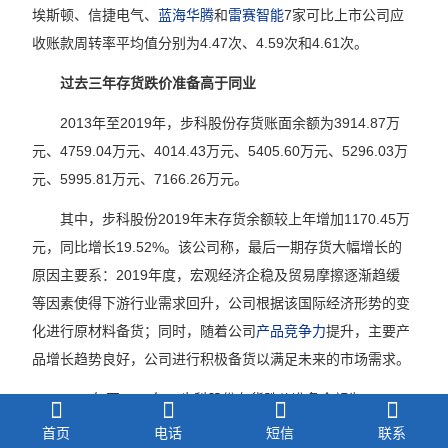
埃斯顿、信捷电气、
蓝海华腾
和
雷赛智能
7家可比上市公司应
收账款周转率平均值分别为4.47次、4.59次和4.61次。
过去三年存货跌价准备高于同业
2013年至2019年，步科股份存货账面余额为3914.87万
元、4759.04万元、4014.43万元、5405.60万元、5296.03万
元、5995.81万元、7166.26万元。
其中，步科股份2019年末存货余额较上年增加1170.45万
元，同比增长19.52%。该公司称，最后一期存货大幅增长的
原因主要系：2019年度，宏观经济企稳及贸易摩擦逐渐趋缓
等因素使得下游行业需求回升，公司根据该国际经济形势的变
化进行原材料备货；同时，随着公司
产品竞争力
提升，主要产
品增长趋势良好，公司进行积极备货以满足未来的市场需求。
2013年至2019年，步科股份存货跌价准备余额为365.68
万元、351.34万元、340.74万元、387.86万元、463.89万
首页
电话
短信
联系