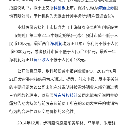
招股说明书，拟于上交所
科创板
上市，保荐机构为
海通证券
股
份有限公司，审计机构为天健会计师事务所(特殊普通合伙)。
步科股份选择的上市标准为《上海证券交易所科创板股票
上市规则》第二章2.1.2中规定的第(一)条：预计市值不低于人
民币10亿元，最近两年
净利润
均为正且累计净利润不低于人民
币5000万元，或者预计市值不低于人民币10亿元，最近一年
净利润为正且
营业收入
不低于人民币1亿元。
公开信息显示，步科股份曾申报创业板IPO，2017年6月
21日发审委审核结果为未通过。据悉，前次申报，发审委关注
的主要问题为该公司未能充分说明并披露外销收入部分通过第
三方回款的理由，以及原
股东
股权转让
公司未能充分说明并披
露报告期内持续与前股东及前员工所在的公司发生采购或销售
行为的合理性以及交易价格的公允性。
2014年12月，步科股份原股东黄华林、马学童、朱宏锋