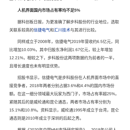
人机界面国内市场占有率均不足5%
据科创板日报，为更准确了解步科股份的行业地位，选取
关联系较高的
信捷电气
和
汇川技术
与其进行比较。
同样成立于2008年，信捷电气2019年营收约6.5亿元，同
比增加10.03%，其中归股东净利润1.67亿元，较上年增加
12.21%，相较之下，步科股份这两项数据约为前者的一半，
且增长速度也未有明显优势。
招股书显示，信捷电气是步科股份在人机界面市场中的直
接竞争者，2018年两者分别占据3.6%和4.4%的国内市场份
额。在这一细分领域最大玩家为西门子，市场占有率超25%，
紧随其后的是威纶通和昆仑通态，两者市场占有率分别为
15.1%和10.8%。资料显示，威纶通1995年成立于台湾，昆仑
通态则是2010年成立于深圳的后起之秀。
根据《2020年中国HMI市场研究报告》，2019年公司人