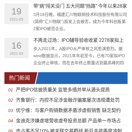
祥科技）、深圳市鸿富瀚科技股份有限公司成功过
带“病”闯关没门 五大问题“挡路” 今年以来28家
会。
19
企业“折戟”科创板
3月18日晚，福建汇川物联网技术科技股份有限公司
2021-03
(简称“汇川物联”)首发上会被否，成为今年科创板第
2家IPO被否企业。
不再走过场：IPO辅导验收收紧 2278家拟上
16
市企业或承压
步入2021年，A股IPO从严审核之风愈演愈烈。据
2021-03
wind数据显示，2021年年初至今，已有70家拟IPO
企业终止审核，而在去年终止数量达到最高峰的四
季度，也仅有43家企业上市道路中断。从公开信息
来看，绝大多数终止审核企业均是主动撤回申报材
热门新闻
料，这其中IPO现场检查及现场督导起到了决定性作
严把IPO信披质量关 监管多措并举从源头提质
01
用。
齐鲁银行：内控不足涉金融诈骗案屡次违规遭处罚
02
优宁维：与客户购销数据矛盾涉虚假销售 缺乏契约
盈利能力缩水踩雷债劵违约
03
金迪克涉嫌虚增营收虚夸投资总额 产品单一市场占
精神携可恢复对赌协议闯关
04
市占率不足10% 被关联交易羁绊 新巨丰欲再度冲刺
有率下滑债务压顶却急于分红
05