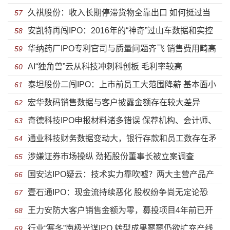
久祺股份：收入长期停滞货物全靠出口 如何挺过当
均创收远低于同行投资价值偏弱
57
安凯特再闯IPO：2016年的“神奇”过山车数据和实控
下全面收缩的外部世界
58
华纳药厂IPO专利官司与质量问题齐飞 销售费用畸高
人家族的蹊跷股权
59
AI“独角兽”云从科技冲刺科创板 毛利率较高
利润猛跌
60
泰坦股份二闯IPO：上市前员工大范围降薪 基本面小
61
宏华数码销售数据与客户披露金额存在较大差异
低高持续恶化
62
奇德科技IPO申报材料诸多错误 保荐机构、会计师、
63
通业科技财务数据变动大，银行存款和员工数存在矛
律所反思、整改
64
涉嫌证券市场操纵 劲拓股份董事长被立案调查
盾
65
国安达IPO疑云：技术实力靠吹嘘？两大主营产品产
66
壹石通IPO：现金流持续恶化 股权纷争尚无定论恐
能“扑朔迷离”
67
王力安防大客户销售金额为零，募投项目4年前已开
“后院起火”
68
行业“寒冬”南极光谋IPO 转型成果寥寥仍欲扩充产线
工
69