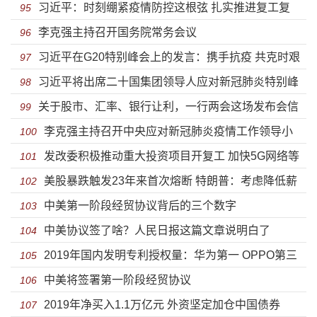
习近平：时刻绷紧疫情防控这根弦 扎实推进复工复
盘
95
李克强主持召开国务院常务会议
产复学
96
习近平在G20特别峰会上的发言：携手抗疫 共克时艰
97
习近平将出席二十国集团领导人应对新冠肺炎特别峰
98
关于股市、汇率、银行让利，一行两会这场发布会信
会
99
李克强主持召开中央应对新冠肺炎疫情工作领导小
息量巨大
100
发改委积极推动重大投资项目开复工 加快5G网络等
组会议 部署调整优化防控措施 进一步精准防范疫情跨境
101
美股暴跌触发23年来首次熔断 特朗普：考虑降低薪
新基建建设进度
102
输入输出等
中美第一阶段经贸协议背后的三个数字
资税救市
103
中美协议签了啥？人民日报这篇文章说明白了
104
2019年国内发明专利授权量：华为第一 OPPO第三
105
中美将签署第一阶段经贸协议
106
2019年净买入1.1万亿元 外资坚定加仓中国债券
107