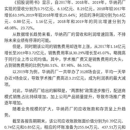
《招股说明书》显示，自
2017
年、
年、
年，华纳药厂
2018
2019
实现的营收分别为
亿元、
亿元、
亿元，
年较
年
3.75
6.13
8.25
2018
2017
增长
年较
年增长
；对应的净利润分别为
亿
63.59%,2019
2018
25.64%
0.6
元、
亿元、
亿元，
年和
年的同比增速分别为
0.88
1.16
2018
2019
、
。
48.08%
23.72%
从数据增长趋势来看，华纳药厂的营收和利润增速回落，不排
除未来业绩有停滞的可能。
但是，同时期该公司的销售费用却连年上涨，从
2017
年
亿元
1.14
增长至
年
亿元，销售费用率从
增长至
，略微高
2019
3.72
30.29%
45.07%
于同行业上市公司均值。其中，学术推广费又是销售费用的大头，
占到销售费用的比例为
、
、
。
80.51%
87.98%
86.51%
以
2019
年为例，华纳药厂一共举办了
场会议，平均一天举
3128
办近
场会议，导致学术推广费高达
亿元，成为利润表的最大减
9
3.21
项。
对此，华纳药厂给出的解释是，
“两票制”政策逐步推行，配送商
模式销售占比持续增加，加上公司产品销量提升，导致市场推广费
逐年增加。
随着业务规模的扩大，华纳药厂的应收账款和存货呈上升趋
势。
截至各报告期期末，该公司应收账款账面价值分别为
0.39
亿元、
亿元和
亿元，相应的坏账准备为
万元、
万元和
0.74
0.85
255.04
437.51