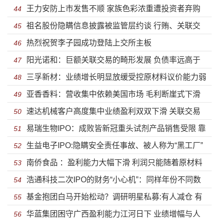
王力安防上市发售不顺 家族色彩浓重遭投资者弃购
飙升毛利率大幅下滑负债率畸高
44
祖名股份隐瞒信息披露被监管层约谈 行贿、关联交
45
热烈祝贺李子园成功登陆上交所主板
易全被翻出来了令人嘘叹
46
阳光诺和：巨额关联交易的畸形发展 负债率远高于
47
三孚新材：业绩增长明显放缓受控原材料议价能力弱
同行盈利能力出现波动
48
亚香香料：营收集中依赖美国市场 毛利断崖式下滑
现金流承压募资高比例补血
49
速达机械客户高度集中业绩盈利双双下滑 关联交易
危机时刻高悬
50
易瑞生物IPO：成败皆新冠重头试剂产品销售受限 靠
复杂涉同业竞争
51
生益电子IPO:隐瞒安全责任事故、被人称为“黑工厂”
政府补助供应商堪忧
52
南侨食品 ：盈利能力大幅下滑 利润只能随着原材料
也能上市？
53
浩通科技二次IPO的财务“小心机”：同样年份不同数
价格波动上下起舞
54
基金抱团白马开始松动？调研明星私募:有人减仓 有
据 完美避开申报期
55
华蓝集团困守广西盈利能力江河日下 业绩增幅与人
人怒吼不讲武徳
56