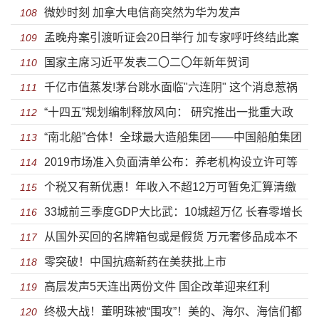
微妙时刻 加拿大电信商突然为华为发声
108
孟晚舟案引渡听证会20日举行 加专家呼吁终结此案
109
国家主席习近平发表二〇二〇年新年贺词
110
千亿市值蒸发!茅台跳水面临"六连阴" 这个消息惹祸
111
“十四五”规划编制释放风向： 研究推出一批重大政
112
“南北船”合体！全球最大造船集团——中国船舶集团
策、重大举措、重大工程
113
2019市场准入负面清单公布：养老机构设立许可等
有限公司成立
114
个税又有新优惠！年收入不超12万可暂免汇算清缴
审批放开
115
33城前三季度GDP大比武：10城超万亿 长春零增长
义务
116
从国外买回的名牌箱包或是假货 万元奢侈品成本不
117
零突破！中国抗癌新药在美获批上市
到三百元
118
高层发声5天连出两份文件 国企改革迎来红利
119
终极大战！董明珠被“围攻”！美的、海尔、海信们都
120