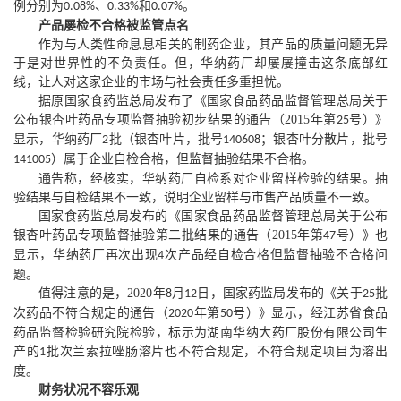
例分别为
、
和
。
0.08%
0.33%
0.07%
产品屡检不合格被监管点名
作为与人类性命息息相关的制药企业，其产品的质量问题无异
于是对世界性的不负责任。但，华纳药厂却屡屡撞击这条底部红
线，让人对这家企业的市场与社会责任多重担忧。
据原国家食药监总局发布了《国家食品药品监督管理总局关于
公布银杏叶药品专项监督抽验初步结果的通告（
2015
年第
号）》
25
显示，华纳药厂
批（银杏叶片，批号
；银杏叶分散片，批号
2
140608
）属于企业自检合格，但监督抽验结果不合格。
141005
通告称，经核实，华纳药厂自检系对企业留样检验的结果。抽
验结果与自检结果不一致，说明企业留样与市售产品质量不一致。
国家食药监总局发布的《国家食品药品监督管理总局关于公布
银杏叶药品专项监督抽验第二批结果的通告（
2015
年第
号）》也
47
显示，华纳药厂再次出现
次产品经自检合格但监督抽验不合格问
4
题。
值得注意的是，
2020
年
月
日，国家药监局发布的《关于
批
8
12
25
次药品不符合规定的通告（
年第
号）》显示，经江苏省食品
2020
50
药品监督检验研究院检验，标示为湖南华纳大药厂股份有限公司生
产的
批次兰索拉唑肠溶片也不符合规定，不符合规定项目为溶出
1
度。
财务状况不容乐观