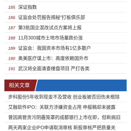
深证指数
185
证监会处罚报告揭秘“打板俱乐部
186
第3批国企混改试点方案将上报
187
11月300城市土地市场量跌价涨
188
证监会：我国资本市场有1亿多散户
189
奥美医疗谋上市：高度依赖国外市
190
武汉将全面清查楼盘项目 严打各类
191
相关文章
步科股份5年收到现金不及营收 创业板被否旧伤未根除
艾融软件IPO：关联方涉嫌资金占用 申报稿却未披露
曾因高管贪污阴霾笼罩的成都银行上市在即，但新病旧
两天两家企业IPO申请取消审核 新股审核严把质量关
疾仍需待解