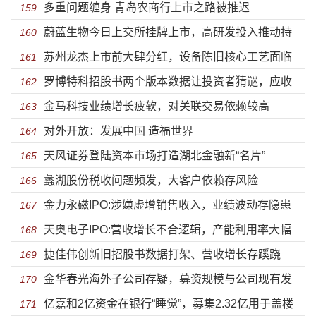
多重问题缠身 青岛农商行上市之路被推迟
金时科技上市了
159
蔚蓝生物今日上交所挂牌上市，高研发投入推动持
160
苏州龙杰上市前大肆分红，设备陈旧核心工艺面临
续成长
161
罗博特科招股书两个版本数据让投资者猜谜，应收
淘汰风险
162
金马科技业绩增长疲软，对关联交易依赖较高
账款飙升至2.5亿
163
对外开放：发展中国 造福世界
164
天风证券登陆资本市场打造湖北金融新“名片”
165
蠡湖股份税收问题频发，大客户依赖存风险
166
金力永磁IPO:涉嫌虚增销售收入，业绩波动存隐患
167
天奥电子IPO:营收增长不合逻辑，产能利用率大幅
168
捷佳伟创新旧招股书数据打架、营收增长存蹊跷
下滑
169
金华春光海外子公司存疑，募资规模与公司现有发
170
亿嘉和2亿资金在银行“睡觉”，募集2.32亿用于盖楼
展水平不匹配
171