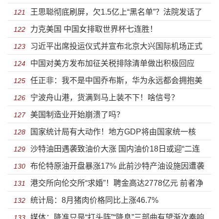
王思聪彻底刷屏，欠1.5亿上“黑名单”？法院发话了
放大招了
121
力克美国 中国女排取世界杯七连胜！
122
习近平出席投运仪式并宣布北京大兴国际机场正式
123
中国对美方发布加征关税排除清单做出积极回应
投入运营
124
任正非：我不是中国乔布斯，华为永远都会拥抱美
125
宁波舟山港，货满到马上装不下！啥信号？
国公司
126
美国制造业开始崩溃了吗？
127
国家统计局有大动作！地方GDP将由国家统一核
128
沙特油田遇袭致油价大涨 国内油价18日或迎“二连
算！
129
布伦特原油开盘暴涨17% 此前沙特产油设施因遭袭
涨”
130
港交所向伦交所“求婚”！聘金高达2778亿元 前者净
减少供应
131
统计局：8月猪肉价格同比上涨46.7%
利润是后者的2倍
132
媒体：降准只是“打头阵”“降息”三部曲有望渐次奏响
133