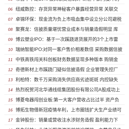
纽威数控：存货异常神秘客户暴露经营异常 关联交
IPO
06
卓锦环保：现金流为负上市吸血集中设立分公司避税
易疑虚假披露虚增巨额营收为上市
07
聚赛龙：信披质量堪忧营业成本与销量造假明显 库
盈利能力下滑核心竞争力差强人意
08
博云塑业IPO：基于一次蹊跷退货展开的3个上市雷
存虚构涉同业竞争研发远低于同行
09
瑞纳智能IPO:对同一客户售价相差数倍 采购数据信披
区
10
中铁高铁闯关科创板财务数据呈现多种版本 购销金
造假明显销量前后矛盾
11
奇德新材上市蹊跷门疑似信披造假 企业管理失控厂
额动辄差异上亿还有可信度吗？
12
利柏特：数千万采购消失供应商劣迹斑斑 内控缺失
房或为违建
13
热烈祝贺河北华通线缆集团股份有限公司A股成功上
法律意识淡漠陷借贷纠纷
14
博菱电器闯创业板:第一大客户营收占比过半 资产负
市
15
博拓生物借新冠疫情牟利，上市圈钱扩大生产业绩可
债率飙升
16
金钟股份：销量或营收注水涉财务造假 盈利能力下
持续存疑
17