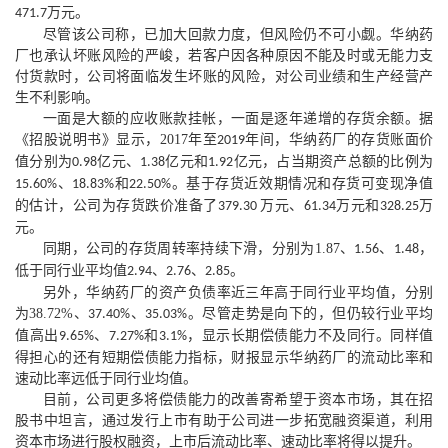
万元。
471.7
尽管该公司称，已加大回款力度，但风险仍不可小觑。华纳药
厂也承认坏账风险的严峻，若客户因各种原因不能及时或无能力支
付货款时，公司将面临发生坏账的风险，对公司业绩和生产经营产
生不利影响。
一面是大额的应收账款挂帐，一面是逐年递增的存货余额。据
《招股说明书》显示，
2017
年至
年间，华纳药厂的存货账面价
2019
值分别为
亿元、
亿元和
亿元，占当期资产总额的比例为
0.98
1.38
1.92
、
和
。基于存货近效期情况和存货可变现净值
15.60%
18.83%
22.50%
的估计，公司为存货跌价准备了
万元、
万元和
万
379.30
61.34
328.25
元。
同期，公司的存货周转率持续下滑，分别为
1.87
、
、
，
1.56
1.48
低于同行业平均值
、
、
。
2.94
2.76
2.85
另外，华纳药厂的资产负债率近三年高于同行业平均值，分别
为
38.72%
、
、
。尽管走势是向下的，但仍较行业平均
37.40%
35.03%
值高出
、
和
，显示长期偿债能力不及同行。同样值
9.65%
7.27%
3.1%
得担心的还有短期偿债能力指标，财报显示华纳药厂的流动比率和
速动比率远低于同行业均值。
目前，公司更多将偿债能力的改善寄希望于资本市场，其在招
股书中坦言，通过发行上市有助于公司进一步拓宽融资渠道，利用
资本市场进行股权融资，上市后流动比率、速动比率将得以提升。