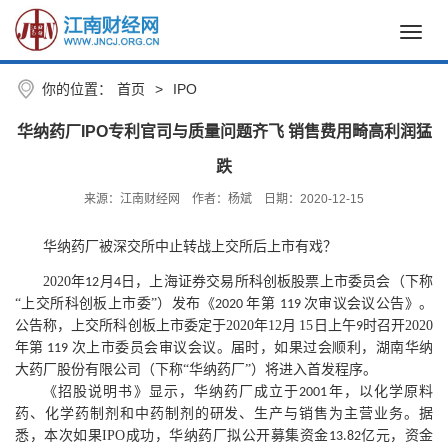
Toggl
navig
你的位置：
首页
>
IPO
华纳药厂IPO专利官司与质量问题齐飞 销售费用畸高利润猛
跌
来源：江南财经网
作者：杨斌
日期：2020-12-15
华纳药厂被深交所中止转战上交所后上市有戏？
2020
年
月
日，
上海证券交易所科创板股票上市委员会
（下称
12
4
“上交所科创板上市委”）发布《
年第
次审议会议公告
》。
2020
119
公告称，上交所科创板上市委
定于
2020
年
12
月
15
日上午
时召开
2020
9
年第
次上市委员会审议会议
。届时，如果过会顺利，
湖南华纳
119
大药厂股份有限公司
（下称
“华纳药厂”）将进入首发程序。
《招股说明书》显示，
华纳药厂成立于
年，以化学原料
2001
药、化学药制剂和中药制剂的研发、生产与销售为主营业务。
据
悉，本次如果
IPO
成功，华纳药厂
拟
公开
募集资金
亿元，
资金
13.82