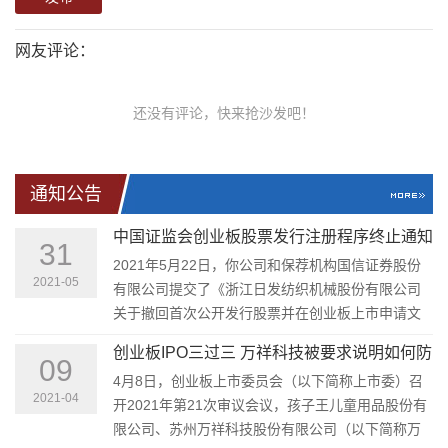
网友评论：
还没有评论，快来抢沙发吧！
通知公告
中国证监会创业板股票发行注册程序终止通知
31
书(浙江日发纺织机械股份有限公司)
2021年5月22日，你公司和保荐机构国信证券股份
2021-05
有限公司提交了《浙江日发纺织机械股份有限公司
关于撤回首次公开发行股票并在创业板上市申请文
件的申请》（浙日发纺机司[2021]6号）和《关于撤
创业板IPO三过三 万祥科技被要求说明如何防
回浙江日发纺织机械股份有限公司首次公开发行股
09
范实控人资金占用
4月8日，创业板上市委员会（以下简称上市委）召
票并在创业板上市申请文件的申请》（国信投行
2021-04
开2021年第21次审议会议，孩子王儿童用品股份有
[2021]96号），主动要求撤回注册申请文件。
限公司、苏州万祥科技股份有限公司（以下简称万