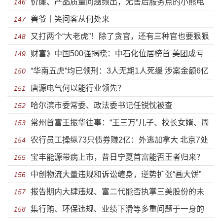
价廉、产品质量问题频出，无售后服务点的小熊电
146
兽爷丨笑问客从何处来
器何时能品牌化？
147
又打两个“大老虎”！除了贪官，还有三种官也要狠狠
148
财富》中国500强揭晓：中石化位居榜首 美团成亏
打
149
“华南五虎”均已领刑：3人无期1人死缓 涉案金额6亿
损之王
150
唐源电气何以能行业领先？
151
哈尔滨市委常委、政法委书记任锐忱被查
152
常州首富王振华往事：“王三万”儿子、校长女婿、周
153
农行员工操纵73只债券赚2亿：外逃加拿大 北京7处
某某的情人？
154
宝丰能源带病上市，昔日宁夏首富能否王者归来？
房产被查封
155
中创物流大量违规和诉讼缠身，逆势扩张“画大饼”
156
报告期内大肆违规、富二代能否执掌三美股份的未
157
集行贿、环保违规、业绩下滑等多重问题于一身的
来？
158