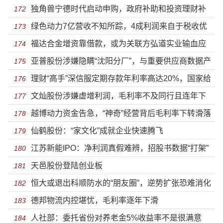
独角兽宁德时代启动申购，政府补助和投资理财补
172
绿色动力7亿营收不知所踪，4成利润来自于税收优
贴利润下滑
173
福达合金增资靠借款，或为关联方弘道实业输血应
惠
174
亚普股份涉嫌隐瞒“沈阳分厂”，与重要供应商数据产
对银行追责
175
理财“高手”深信服定期存款年利率高达20%，国家给
生“分歧”
176
文灿股份涉嫌虚增利润，毛利率不及同行且连年下
予大量税收优惠却不思“回报”
177
越博动力资金告急，“神奇”经营背后毛利率下转滑落
滑
178
仙鹤股份：“家文化”成就企业快速腾飞
179
江苏新能IPO：净利润真假难辨，招股书数据“打架”
180
天邑股份登陆创业板
严重
181
恒大或退出科顺防水的“朋友圈”，逆势扩张恐难消化
182
德邦物流内控堪忧，毛利率逐年下滑
183
人社部：委托省份对养老金5%收益率不是很满意
184