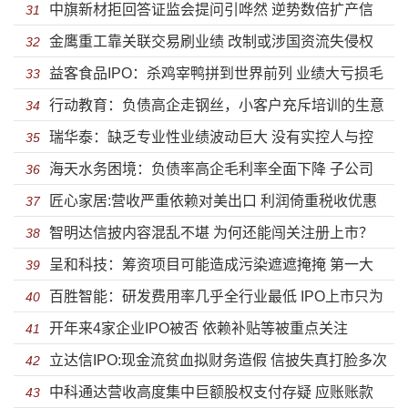
中旗新材拒回答证监会提问引哗然 逆势数倍扩产信
冲刺IPO的野心？
31
金鹰重工靠关联交易刷业绩 改制或涉国资流失侵权
披失实研发人员大量流失
32
益客食品IPO：杀鸡宰鸭拼到世界前列 业绩大亏损毛
职工股东失实信披
33
行动教育：负债高企走钢丝，小客户充斥培训的生意
利率不及行业一半
34
瑞华泰：缺乏专业性业绩波动巨大 没有实控人与控
还能做几年？
35
海天水务困境：负债率高企毛利率全面下降 子公司
股股东以后到底谁说了算？
36
匠心家居:营收严重依赖对美出口 利润倚重税收优惠
一地鸡毛偿债能力远低于同行
37
智明达信披内容混乱不堪 为何还能闯关注册上市？
贸易摩擦加剧应收风险
38
呈和科技：筹资项目可能造成污染遮遮掩掩 第一大
39
百胜智能：研发费用率几乎全行业最低 IPO上市只为
供应商为“一个人”的公司
40
开年来4家企业IPO被否 依赖补贴等被重点关注
圈钱？
41
立达信IPO:现金流贫血拟财务造假 信披失真打脸多次
42
中科通达营收高度集中巨额股权支付存疑 应账账款
违规违法
43