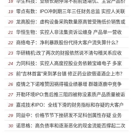
华生科技：业绩长期停滞不前前途堪忧、主营产品价
滑扩产数量存疑或难消化
18
零点有数：IPO冲刺期三年三任财务总监 实控人关联
格大跌扩产预期收益难实现
19
龙高股份：虚构设备采购数量原高管受贿低价销售或
多达200余家公司
20
华恒生物：实控人非法集资诉讼缠身 产品单一营收
存猫腻 业绩下滑停滞不前降价成趋势
21
商络电子：净利暴跌股份代持大客户流失算什么？
高度依赖第一大客户
22
华研精机:改了两次的财报依然说不清勾稽关系应收
“高情商”转移一切潜在风险
23
力同科技：实控人高度控股业务依赖宝峰电子 多家
账款风险嚣张应对
24
前“吉林首富”来到茅台镇 修正药业欲借道酒企上市？
子公司未实际经营就被注销
25
疫情之下诺唯赞因祸得福业绩暴增 群雄逐鹿中竞争
26
开勒环境IPO:售后推三阻四被称没素质产品质量被诟
力不足突围不易
27
嘉戎技术IPO：全线下滑的财务指标和存疑的大客户
病 关联方认定问题深交所遭质疑
28
同益中：价格节节下挫研发不足科创属性存疑 业务
数据
29
诺思格：高负债率和逐渐恶化的现金流能否撑起二次
发展停滞未来竞争力缺失
30