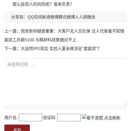
那么投资人的风险呢？谁来负责？
分享到：
QQ空间
新浪微博
腾讯微博
人人网
微信
上一篇：
悦安新材疑惑重重：大客户无人交社保 法人代表毫不知情
副总工月薪5100 与精研科技数据对不上
下一篇：
大自然IPO背后 实控人夏永辉涉足“套路贷”？
用户名:
验证码: