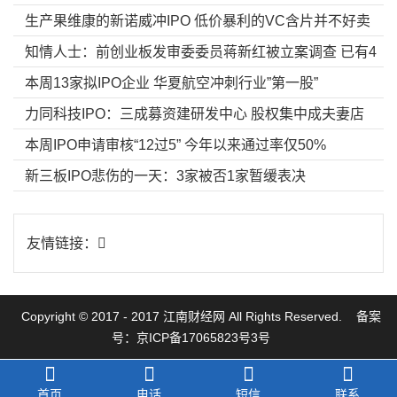
生产果维康的新诺威冲IPO 低价暴利的VC含片并不好卖
知情人士：前创业板发审委委员蒋新红被立案调查 已有4
本周13家拟IPO企业 华夏航空冲刺行业”第一股”
人被查
力同科技IPO：三成募资建研发中心 股权集中成夫妻店
本周IPO申请审核“12过5” 今年以来通过率仅50%
新三板IPO悲伤的一天：3家被否1家暂缓表决
友情链接：
Copyright © 2017 - 2017 江南财经网 All Rights Reserved.
备案
号：京ICP备17065823号3号
首页
电话
短信
联系