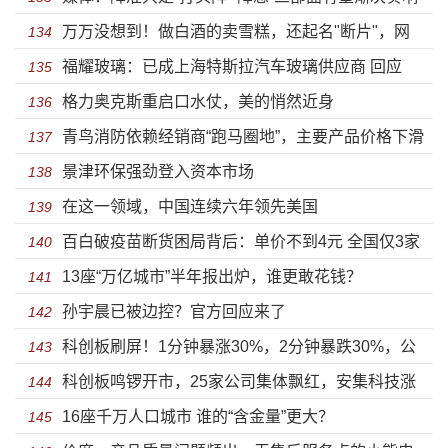
万万没想到！做白酒的卖雪糕，还起名"断片"，网
134
福耀玻璃：已成上海特斯拉汽车玻璃供应商 回应
友：看到就醉了！A股玩起跨界，自己都怕？
135
格力奥克斯重启口水仗，美的悄然近身
《美国工厂》
136
青鸟消防依赖经销商“跑马圈地”，主要产品价格下滑
137
景津环保强劲登入资本市场
致盈利隐忧
138
在这一领域，中国连续六年领先美国
139
百白破疫苗断货困局背后：单价不到4元 全国仅3家
140
13座“万亿城市”半年报出炉，谁更敢花钱？
公司在产
141
孙宇晨已被边控？官方回应来了
142
科创板刷屏！1分钟暴涨30%，2分钟暴跌30%，公
143
科创板鸣锣开市，25家公司集体飘红，安集科技涨
募基金大赚100亿！
144
16座千万人口城市 谁的“含金量”更大？
幅高达287.85%
145