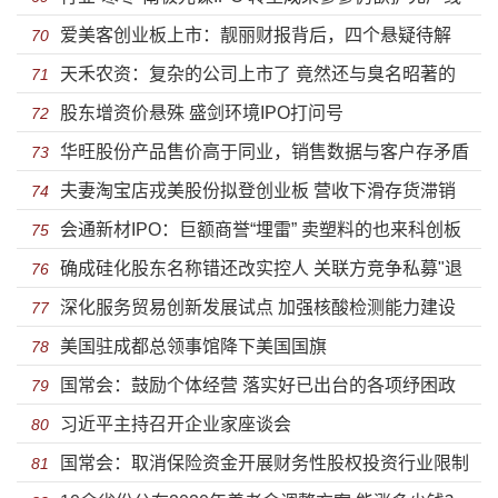
爱美客创业板上市：靓丽财报背后，四个悬疑待解
70
天禾农资：复杂的公司上市了 竟然还与臭名昭著的
71
股东增资价悬殊 盛剑环境IPO打问号
康美药业造假有关联
72
华旺股份产品售价高于同业，销售数据与客户存矛盾
73
夫妻淘宝店戎美股份拟登创业板 营收下滑存货滞销
74
会通新材IPO：巨额商誉“埋雷” 卖塑料的也来科创板
75
确成硅化股东名称错还改实控人 关联方竞争私募"退
浑水摸鱼？
76
深化服务贸易创新发展试点 加强核酸检测能力建设
群"
77
美国驻成都总领事馆降下美国国旗
78
国常会：鼓励个体经营 落实好已出台的各项纾困政
79
习近平主持召开企业家座谈会
策
80
国常会：取消保险资金开展财务性股权投资行业限制
81