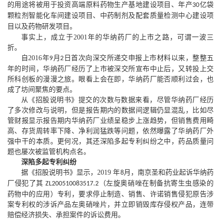
的用途将被
用于投资高端原料药物生产基地建设项目
、
年产
亿袋
30
颗粒剂智能化车间建设项目、中药制剂及配套质量检测中心建设项
目以及药物研发项目。
事实上，成立于
2001
年的华纳药厂的上市之路，可谓一波三
折。
自
2016
年
月
日首次向深交所递交申报上市材料以来，整整五
9
2
年的时间，华纳药厂经历了上市被深交所宣布中止后，又转投上交
所科创板的漫漫之旅。眼看上会在即，华纳药厂能否顺利过会，也
成了坊间聚焦的要点。
从《招股说明书》提交的次数与数据来看，尽管华纳药厂经历
了多次修改与说明，但是报告期内的数据间逻辑仍显混乱，比如尽
管财报显示报告期内华纳药厂业绩呈稳步上涨趋势，但销售费用畸
高、存货周转率下降、净利润猛跌等问题，依然曝露了华纳药厂外
强中干的本质。更何况，其还深陷多起专利纠纷之中，药品质量问
题也屡次被监管机构点名。
深陷多起专利纠纷
据《招股说明书》显示，
2019
年
月，南京圣和药业起诉华纳药
8
厂侵犯了其
（左旋奥硝唑在制备抗寄生虫感染的
ZL200510083517.2
药物中的应用）专利，要求停止制造、销售、许诺销售侵犯原告涉
案专利权的涉诉产品左奥硝唑片，并立即销毁库存侵权产品，连带
赔偿经济损失、承担案件的诉讼费用。