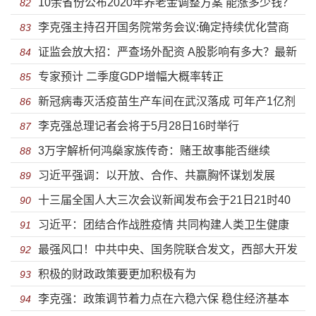
10余省份公布2020年养老金调整方案 能涨多少钱？
82
李克强主持召开国务院常务会议:确定持续优化营商
83
证监会放大招：严查场外配资 A股影响有多大？最新
环境措施
84
专家预计 二季度GDP增幅大概率转正
解读来了
85
新冠病毒灭活疫苗生产车间在武汉落成 可年产1亿剂
86
李克强总理记者会将于5月28日16时举行
量
87
3万字解析何鸿燊家族传奇：赌王故事能否继续
88
习近平强调：以开放、合作、共赢胸怀谋划发展
89
十三届全国人大三次会议新闻发布会于21日21时40
90
习近平：团结合作战胜疫情 共同构建人类卫生健康
分召开
91
最强风口！中共中央、国务院联合发文，西部大开发
共同体
92
积极的财政政策要更加积极有为
“36条”来了！罕见20次提生态，两省表述超预期
93
李克强：政策调节着力点在六稳六保 稳住经济基本
94