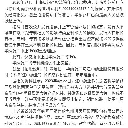
2020
年
月，上海知识产权法院作出作出裁决，判决华纳药厂立
5
即停止对南京圣和药业利专利
的侵害，并赔偿相
ZL200510083517.2
关经济损失。截至招股说明书签署日，华纳药厂已向最高人民法院
提起上诉。
按照《首次公开发行股票并上市管理办法》的规定，发行人不
得存在以下跟专利相关的影响持续盈利能力的情形：发行人在用的
商标、专利、专有技术以及特许经营权等重要资产或技术的取得或
者使用存在重大不利变化的风险。因此，专利官司很可能再次成为
华纳药厂中止
IPO
的重要理由。
此前，深交所中止过华纳药厂的
IPO
。
华纳药厂的专利纠纷远不止这些。
截至《招股说明书》签署日，华纳药厂与江中药业股份有限公
司（下称
“江中药业”）的包装纠纷正在一审审理当中。
据相关资料显示，
2020
年
月
日，江中药业作为原告将华纳药
4
22
厂及其他两家单位诉至法庭，理由是被告方制造并销售与原告知名
商品“江中”牌健胃消食片产品包装、装潢近似的健胃消食片，构成不
正当竞争。江中药业要求被告立即停止制造、销售包装上使用与原
告商品包装、装潢近似标识的产品。
上述诉讼涉及华纳药厂销售给九州通医药集团股份有限公司的
“
×
片”包装规格产品，
年至
年相应产品的销售金额分
0.8g
36
2017
2019
别为
万元、
万元和
万元，占华纳药厂营业收入的比
28.26
205.19
54.69