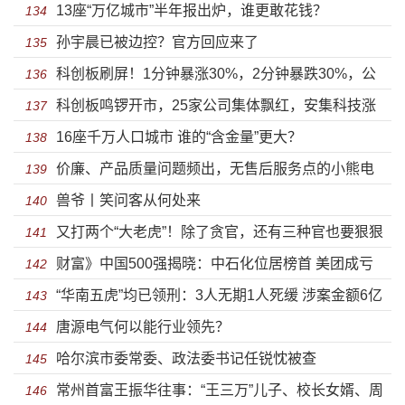
13座“万亿城市”半年报出炉，谁更敢花钱？
公司在产
134
孙宇晨已被边控？官方回应来了
135
科创板刷屏！1分钟暴涨30%，2分钟暴跌30%，公
136
科创板鸣锣开市，25家公司集体飘红，安集科技涨
募基金大赚100亿！
137
16座千万人口城市 谁的“含金量”更大？
幅高达287.85%
138
价廉、产品质量问题频出，无售后服务点的小熊电
139
兽爷丨笑问客从何处来
器何时能品牌化？
140
又打两个“大老虎”！除了贪官，还有三种官也要狠狠
141
财富》中国500强揭晓：中石化位居榜首 美团成亏
打
142
“华南五虎”均已领刑：3人无期1人死缓 涉案金额6亿
损之王
143
唐源电气何以能行业领先？
144
哈尔滨市委常委、政法委书记任锐忱被查
145
常州首富王振华往事：“王三万”儿子、校长女婿、周
146