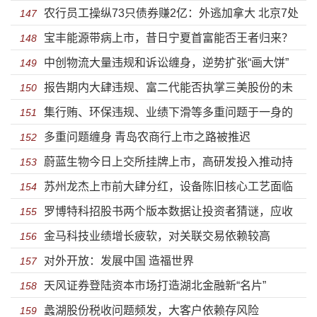
农行员工操纵73只债券赚2亿：外逃加拿大 北京7处
某某的情人？
147
宝丰能源带病上市，昔日宁夏首富能否王者归来？
房产被查封
148
中创物流大量违规和诉讼缠身，逆势扩张“画大饼”
149
报告期内大肆违规、富二代能否执掌三美股份的未
150
集行贿、环保违规、业绩下滑等多重问题于一身的
来？
151
多重问题缠身 青岛农商行上市之路被推迟
金时科技上市了
152
蔚蓝生物今日上交所挂牌上市，高研发投入推动持
153
苏州龙杰上市前大肆分红，设备陈旧核心工艺面临
续成长
154
罗博特科招股书两个版本数据让投资者猜谜，应收
淘汰风险
155
金马科技业绩增长疲软，对关联交易依赖较高
账款飙升至2.5亿
156
对外开放：发展中国 造福世界
157
天风证券登陆资本市场打造湖北金融新“名片”
158
蠡湖股份税收问题频发，大客户依赖存风险
159