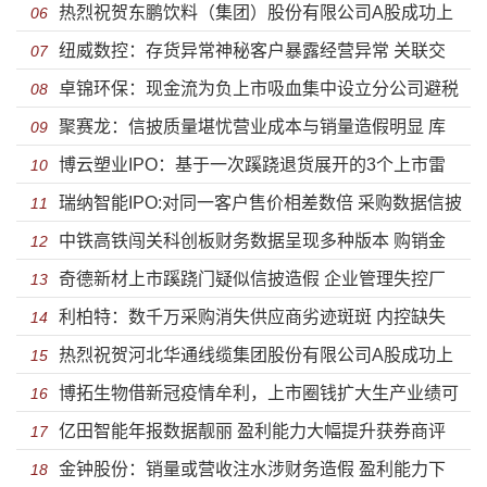
热烈祝贺东鹏饮料（集团）股份有限公司A股成功上
有率下滑债务压顶却急于分红
06
纽威数控：存货异常神秘客户暴露经营异常 关联交
市
07
卓锦环保：现金流为负上市吸血集中设立分公司避税
易疑虚假披露虚增巨额营收为上市
08
聚赛龙：信披质量堪忧营业成本与销量造假明显 库
盈利能力下滑核心竞争力差强人意
09
博云塑业IPO：基于一次蹊跷退货展开的3个上市雷
存虚构涉同业竞争研发远低于同行
10
瑞纳智能IPO:对同一客户售价相差数倍 采购数据信披
区
11
中铁高铁闯关科创板财务数据呈现多种版本 购销金
造假明显销量前后矛盾
12
奇德新材上市蹊跷门疑似信披造假 企业管理失控厂
额动辄差异上亿还有可信度吗？
13
利柏特：数千万采购消失供应商劣迹斑斑 内控缺失
房或为违建
14
热烈祝贺河北华通线缆集团股份有限公司A股成功上
法律意识淡漠陷借贷纠纷
15
博拓生物借新冠疫情牟利，上市圈钱扩大生产业绩可
市
16
亿田智能年报数据靓丽 盈利能力大幅提升获券商评
持续存疑
17
金钟股份：销量或营收注水涉财务造假 盈利能力下
级买入
18