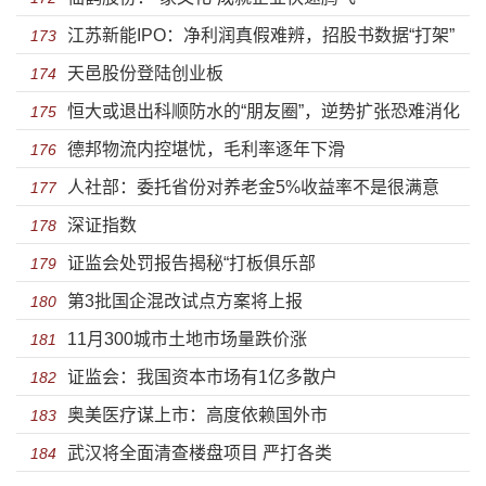
江苏新能IPO：净利润真假难辨，招股书数据“打架”
173
天邑股份登陆创业板
严重
174
恒大或退出科顺防水的“朋友圈”，逆势扩张恐难消化
175
德邦物流内控堪忧，毛利率逐年下滑
176
人社部：委托省份对养老金5%收益率不是很满意
177
深证指数
178
证监会处罚报告揭秘“打板俱乐部
179
第3批国企混改试点方案将上报
180
11月300城市土地市场量跌价涨
181
证监会：我国资本市场有1亿多散户
182
奥美医疗谋上市：高度依赖国外市
183
武汉将全面清查楼盘项目 严打各类
184