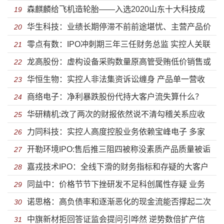
森麒麟给飞机造轮胎——入选2020山东十大科技成
滑扩产数量存疑或难消化
19
华生科技：业绩长期停滞不前前途堪忧、主营产品价
果
20
零点有数：IPO冲刺期三年三任财务总监 实控人关联
格大跌扩产预期收益难实现
21
龙高股份：虚构设备采购数量原高管受贿低价销售或
多达200余家公司
22
华恒生物：实控人非法集资诉讼缠身 产品单一营收
存猫腻 业绩下滑停滞不前降价成趋势
23
商络电子：净利暴跌股份代持大客户流失算什么？
高度依赖第一大客户
24
华研精机:改了两次的财报依然说不清勾稽关系应收
“高情商”转移一切潜在风险
25
力同科技：实控人高度控股业务依赖宝峰电子 多家
账款风险嚣张应对
26
开勒环境IPO:售后推三阻四被称没素质产品质量被诟
子公司未实际经营就被注销
27
嘉戎技术IPO：全线下滑的财务指标和存疑的大客户
病 关联方认定问题深交所遭质疑
28
同益中：价格节节下挫研发不足科创属性存疑 业务
数据
29
诺思格：高负债率和逐渐恶化的现金流能否撑起二次
发展停滞未来竞争力缺失
30
中旗新材拒回答证监会提问引哗然 逆势数倍扩产信
冲刺IPO的野心？
31