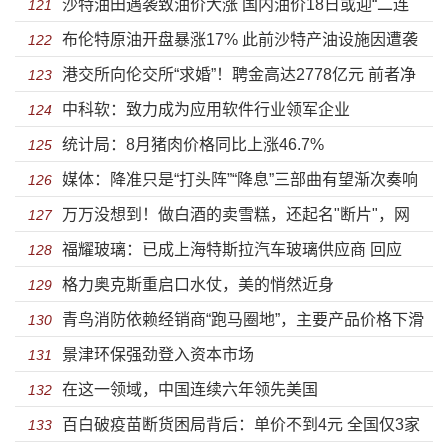
沙特油田遇袭致油价大涨 国内油价18日或迎“二连
算！
121
布伦特原油开盘暴涨17% 此前沙特产油设施因遭袭
涨”
122
港交所向伦交所“求婚”！聘金高达2778亿元 前者净
减少供应
123
中科软：致力成为应用软件行业领军企业
利润是后者的2倍
124
统计局：8月猪肉价格同比上涨46.7%
125
媒体：降准只是“打头阵”“降息”三部曲有望渐次奏响
126
万万没想到！做白酒的卖雪糕，还起名"断片"，网
127
福耀玻璃：已成上海特斯拉汽车玻璃供应商 回应
友：看到就醉了！A股玩起跨界，自己都怕？
128
格力奥克斯重启口水仗，美的悄然近身
《美国工厂》
129
青鸟消防依赖经销商“跑马圈地”，主要产品价格下滑
130
景津环保强劲登入资本市场
致盈利隐忧
131
在这一领域，中国连续六年领先美国
132
百白破疫苗断货困局背后：单价不到4元 全国仅3家
133