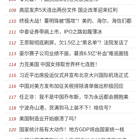
高层发声5天连出两份文件 国企改革迎来红利
109
终极大战！董明珠被“围攻”！美的、海尔、海信们都
110
中泰证券带病上市，IPO之路如履薄冰
放大招了
111
王思聪彻底刷屏，欠1.5亿上“黑名单”？法院发话了
112
豪尔赛子公司业绩不振，募资6.5亿“补血”难逃圈钱
113
力克美国 中国女排取世界杯七连胜！
之嫌
114
习近平出席投运仪式并宣布北京大兴国际机场正式
115
中国对美方发布加征关税排除清单做出积极回应
投入运营
116
任正非：我不是中国乔布斯，华为永远都会拥抱美
117
宁波舟山港，货满到马上装不下！啥信号？
国公司
118
美国制造业开始崩溃了吗？
119
国家统计局有大动作！地方GDP将由国家统一核
120