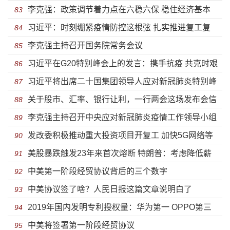
李克强：政策调节着力点在六稳六保 稳住经济基本
康美药业造假有关联
83
习近平：时刻绷紧疫情防控这根弦 扎实推进复工复
盘
84
李克强主持召开国务院常务会议
产复学
85
习近平在G20特别峰会上的发言：携手抗疫 共克时艰
86
习近平将出席二十国集团领导人应对新冠肺炎特别峰
87
关于股市、汇率、银行让利，一行两会这场发布会信
会
88
李克强主持召开中央应对新冠肺炎疫情工作领导小组
息量巨大
89
发改委积极推动重大投资项目开复工 加快5G网络等
会议 部署调整优化防控措施 进一步精准防范疫情跨境输
90
美股暴跌触发23年来首次熔断 特朗普：考虑降低薪
新基建建设进度
91
入输出等
中美第一阶段经贸协议背后的三个数字
资税救市
92
中美协议签了啥？人民日报这篇文章说明白了
93
2019年国内发明专利授权量：华为第一 OPPO第三
94
中美将签署第一阶段经贸协议
95