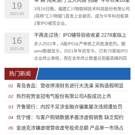
带“病”闯关没门 五大问题“挡路” 今年以来28家
会。
19
企业“折戟”科创板
3月18日晚，福建汇川物联网技术科技股份有限公司
2021-03
(简称“汇川物联”)首发上会被否，成为今年科创板第
2家IPO被否企业。
不再走过场：IPO辅导验收收紧 2278家拟上
16
市企业或承压
步入2021年，A股IPO从严审核之风愈演愈烈。据
2021-03
wind数据显示，2021年年初至今，已有70家拟IPO
企业终止审核，而在去年终止数量达到最高峰的四
季度，也仅有43家企业上市道路中断。从公开信息
来看，绝大多数终止审核企业均是主动撤回申报材
热门新闻
料，这其中IPO现场检查及现场督导起到了决定性作
青岛食品：营收停滞财务进行大洗澡 采购造假明显
01
用。
热烈祝贺金冠电气股份有限公司A股成功上市
刚申报就被监管信披或失实
02
齐鲁银行：内控不足涉金融诈骗案屡次违规遭处罚
03
优宁维：与客户购销数据矛盾涉虚假销售 缺乏契约
盈利能力缩水踩雷债劵违约
04
金迪克涉嫌虚增营收虚夸投资总额 产品单一市场占
精神携可恢复对赌协议闯关
05