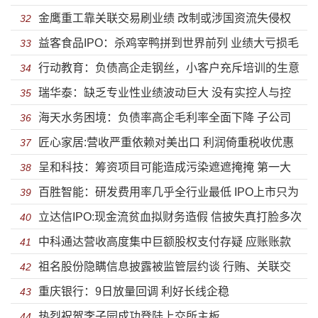
金鹰重工靠关联交易刷业绩 改制或涉国资流失侵权
披失实研发人员大量流失
32
益客食品IPO：杀鸡宰鸭拼到世界前列 业绩大亏损毛
职工股东失实信披
33
行动教育：负债高企走钢丝，小客户充斥培训的生意
利率不及行业一半
34
瑞华泰：缺乏专业性业绩波动巨大 没有实控人与控
还能做几年？
35
海天水务困境：负债率高企毛利率全面下降 子公司
股股东以后到底谁说了算？
36
匠心家居:营收严重依赖对美出口 利润倚重税收优惠
一地鸡毛偿债能力远低于同行
37
呈和科技：筹资项目可能造成污染遮遮掩掩 第一大
贸易摩擦加剧应收风险
38
百胜智能：研发费用率几乎全行业最低 IPO上市只为
供应商为“一个人”的公司
39
立达信IPO:现金流贫血拟财务造假 信披失真打脸多次
圈钱？
40
中科通达营收高度集中巨额股权支付存疑 应账账款
违规违法
41
祖名股份隐瞒信息披露被监管层约谈 行贿、关联交
飙升毛利率大幅下滑负债率畸高
42
重庆银行：9日放量回调 利好长线企稳
易全被翻出来了令人嘘叹
43
热烈祝贺李子园成功登陆上交所主板
44