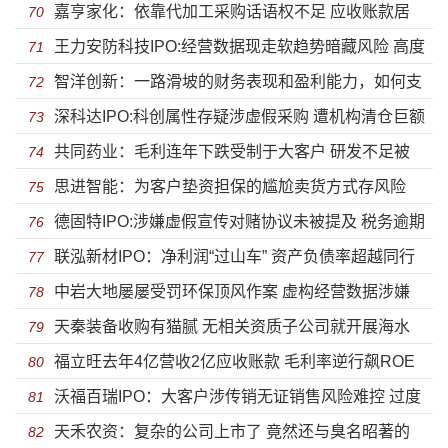
嘉亨家化：依靠代加工采购话语权不足 应收账款居
士直接到国企副总研发逐年下降
70
王力安防科技IPO:经营数据现走软趋势暗藏风险 高度
高不下大客户涉嫌传销
71
智洋创新：一路滑坡的财务表现和盈利能力，如何支
家族化企业能行多远？
72
深科达IPO:科创属性存疑涉虚假采购 遭机构清仓巨额
撑起上市梦想？
73
共同药业：毛利连年下跌受制于大客户 研发不足被
逾期账款对大客户收入下滑
74
思进智能：为客户垫资担保的尴尬卖货方式存风险
FDA警示盈利能力堪忧
75
德固特IPO:涉嫌虚假宣传对赌协议未被提及 税务逾期
第一大外协商资不抵债
76
联泓新材IPO：净利润“过山车” 资产负债率超越同行
遭员工起诉被列执行人
77
中岩大地屡屡受罚环保顶风作案 虚构经营数据涉嫌
近30%
78
天秦装备收购有猫腻 无相关资质子公司就开展海水
利益输送
79
福立旺去年4亿营收2亿应收账款 毛利率逆行飙ROE
淡化设备业务
80
沃福百瑞IPO：大客户涉传销无证销售风险难控 过度
狂降
81
天禾农资：复杂的公司上市了 竟然还与臭名昭著的
依赖出口疫情当口存隐患
82