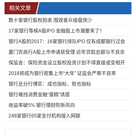
相关文章
数十家银行股权拍卖 围观者众接盘侠少
17家银行等候A股IPO 金融股上市潮要来了！
银行A股的2017：16家银行排队IPO 仅有成都银行过会
厦门农商行A股上市申请获受理 近年贷款总额与不良余
保监会：保险资金设立股权投资计划不得直接或变相开
额双增
2018将成为银行密集上市“大年” 证监会严审不良率
展通道业务
银行总分行博弈：成也指标、败也指标
银行难挡消费金融“蛋糕”诱惑
收益率破5% 银行理财吹新风向
248家银行65家支付机构接入网联