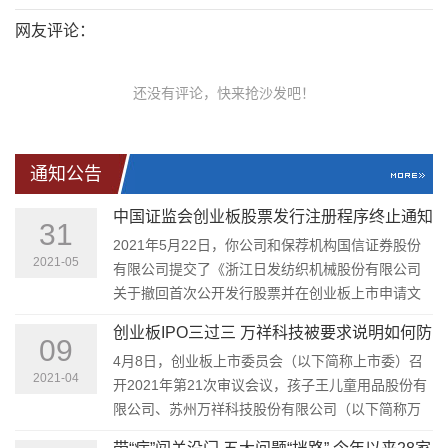
网友评论：
还没有评论，快来抢沙发吧！
通知公告
中国证监会创业板股票发行注册程序终止通知
31
书(浙江日发纺织机械股份有限公司)
2021年5月22日，你公司和保荐机构国信证券股份
2021-05
有限公司提交了《浙江日发纺织机械股份有限公司
关于撤回首次公开发行股票并在创业板上市申请文
件的申请》（浙日发纺机司[2021]6号）和《关于撤
创业板IPO三过三 万祥科技被要求说明如何防
回浙江日发纺织机械股份有限公司首次公开发行股
09
范实控人资金占用
4月8日，创业板上市委员会（以下简称上市委）召
票并在创业板上市申请文件的申请》（国信投行
2021-04
开2021年第21次审议会议，孩子王儿童用品股份有
[2021]96号），主动要求撤回注册申请文件。
限公司、苏州万祥科技股份有限公司（以下简称万
祥科技）、深圳市鸿富瀚科技股份有限公司成功过