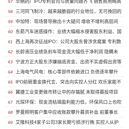
华纳药厂IPO专利官司与质量问题齐飞 销售费用畸高
人家族的蹊跷股权
57
三河同飞制冷：越来越脆弱的行业地位，无可挽回的
利润猛跌
58
中加特：现场督导揪出十大疑问 增收不增利高层间
毛利率下降
59
东箭汽车迷惑操作：业绩大幅缩水侵害股东利益、国
“利益输送”纠缠不清
60
西上海再次征战IPO：公司大股东曾涉贪腐案 专利数
际市场乏力仍野心勃勃扩大产能
61
长龄液压业绩急刹车现金流大幅低于净利润 隐瞒未
据存猫腻
62
宁波方正大股东涉嫌抽逃资金、出资不实虚假出资等
披露信息股权高度集中隐患显现
63
上海电气风电：核心零部件依赖进口 负债逐年攀升
“空手套白狼”暴露上市不了了之？
64
IPO前砸重金换代言、突击向实控人分红 欢乐家能不
独立分拆上市前路几何？
65
翼捷工业变更做市转让中的存猫腻 未取得募投项目
能“欢乐”IPO？
66
元琛环保：现金流枯竭盈利能力低，环保风口上也吹
用地及尴尬的临时工
67
罗曼照明客户集中应收账款攀升募资补血 前董事长
不动
68
艾隆科技4家子公司3家长期亏损涉行贿 实控人从护
蹊跷离职或与行贿有关
69