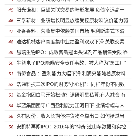
阳光诺和：巨额关联交易的畸形发展 负债率远高于
45
三孚新材：业绩增长明显放缓受控原材料议价能力弱
同行盈利能力出现波动
46
亚香香料：营收集中依赖美国市场 毛利断崖式下滑
现金流承压募资高比例补血
47
速达机械客户高度集中业绩盈利双双下滑 关联交易
危机时刻高悬
48
易瑞生物IPO：成败皆新冠重头试剂产品销售受限 靠
复杂涉同业竞争
49
生益电子IPO:隐瞒安全责任事故、被人称为“黑工厂”
政府补助供应商堪忧
50
南侨食品 ：盈利能力大幅下滑 利润只能随着原材料
也能上市？
51
浩通科技二次IPO的财务“小心机”：同样年份不同数
价格波动上下起舞
52
基金抱团白马开始松动？调研明星私募:有人减仓 有
据 完美避开申报期
53
华蓝集团困守广西盈利能力江河日下 业绩增幅与人
人怒吼不讲武徳
54
久祺股份：收入长期停滞货物全靠出口 如何挺过当
均创收远低于同行投资价值偏弱
55
安凯特再闯IPO：2016年的“神奇”过山车数据和实控
下全面收缩的外部世界
56