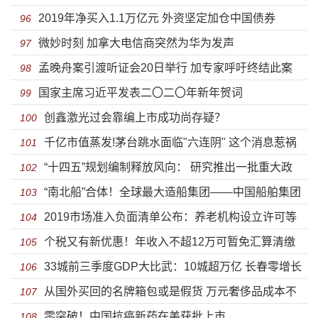
2019年净买入1.1万亿元 外资坚定加仓中国债券
96
微妙时刻 加拿大电信商突然为华为发声
97
孟晚舟案引渡听证会20日举行 加专家呼吁终结此案
98
国家主席习近平发表二〇二〇年新年贺词
99
创鑫激光过会靠编上市成功尚存疑？
100
千亿市值蒸发!茅台跳水面临"六连阴" 这个消息惹祸
101
“十四五”规划编制释放风向： 研究推出一批重大政
102
“南北船”合体！全球最大造船集团——中国船舶集团
策、重大举措、重大工程
103
2019市场准入负面清单公布：养老机构设立许可等
有限公司成立
104
个税又有新优惠！年收入不超12万可暂免汇算清缴
审批放开
105
33城前三季度GDP大比武：10城超万亿 长春零增长
义务
106
从国外买回的名牌箱包或是假货 万元奢侈品成本不
107
零突破！中国抗癌新药在美获批上市
到三百元
108