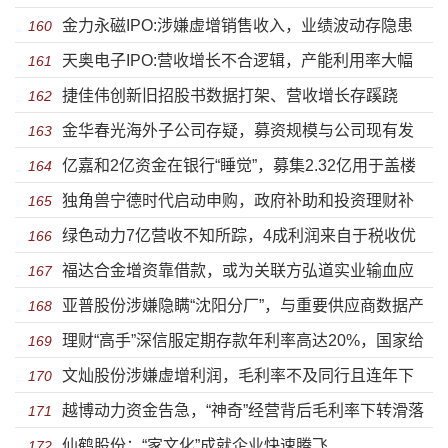
金力永磁IPO:涉嫌虚增销售收入，业绩波动存隐患
160
天奥电子IPO:营收增长不合逻辑，产能利用率大幅
161
捷佳伟创新旧招股书数据打架、营收增长存蹊跷
下滑
162
金华春光海外子公司存疑，募资规模与公司现有发
163
亿嘉和2亿资金在银行“睡觉”，募集2.32亿用于盖楼
展水平不匹配
164
独角兽宁德时代启动申购，政府补助和投资理财补
165
绿色动力7亿营收不知所踪，4成利润来自于税收优
贴利润下滑
166
福达合金增资靠借款，或为关联方弘道实业输血应
惠
167
亚普股份涉嫌隐瞒“沈阳分厂”，与重要供应商数据产
对银行追责
168
理财“高手”深信服定期存款年利率高达20%，国家给
生“分歧”
169
文灿股份涉嫌虚增利润，毛利率不及同行且连年下
予大量税收优惠却不思“回报”
170
越博动力资金告急，“神奇”经营背后毛利率下转滑落
滑
171
仙鹤股份：“家文化”成就企业快速腾飞
172